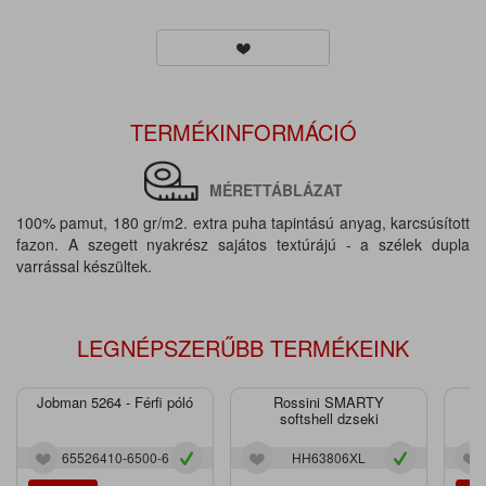
TERMÉKINFORMÁCIÓ
MÉRETTÁBLÁZAT
100% pamut, 180 gr/m2. extra puha tapintású anyag, karcsúsított
fazon. A szegett nyakrész sajátos textúrájú - a szélek dupla
varrással készültek.
LEGNÉPSZERŰBB TERMÉKEINK
Jobman 5264 - Férfi póló
Rossini SMARTY
J
softshell dzseki
65526410-6500-6
HH63806XL