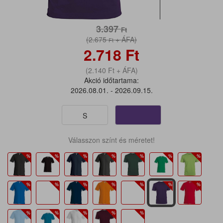
3.397
Ft
(2.675
+ ÁFA)
Ft
2.718
Ft
(2.140
Ft
+ ÁFA)
Akció időtartama:
2026.08.01. - 2026.09.15.
S
Válasszon színt és méretet!