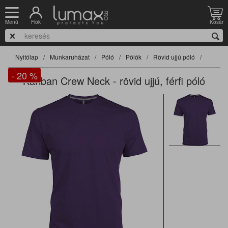
Fiók
Kosár
Menü
Nyitólap
Munkaruházat
Póló
Pólók
Rövid ujjú póló
- 20
%
Kariban Crew Neck - rövid ujjú, férfi póló