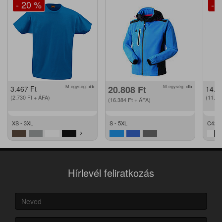
- 20 %
- 
M.egység:
db
20.808
Ft
M.egység:
db
3.467
Ft
14.2
(2.730
Ft
+ ÁFA)
(11.2
(16.384
Ft
+ ÁFA)
XS - 3XL
S - 5XL
C42 -
Hírlevél feliratkozás