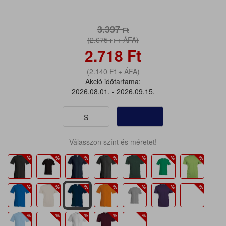
3.397
Ft
(2.675
+ ÁFA)
Ft
2.718
Ft
(2.140
Ft
+ ÁFA)
Akció időtartama:
2026.08.01. - 2026.09.15.
S
Válasszon színt és méretet!