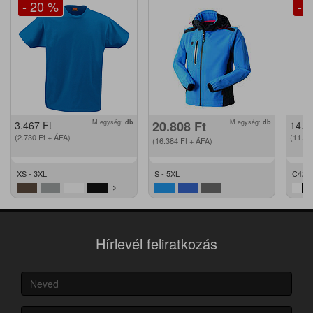
- 20 %
- 
M.egység:
db
20.808
Ft
M.egység:
db
3.467
Ft
14.2
(2.730
Ft
+ ÁFA)
(11.2
(16.384
Ft
+ ÁFA)
XS - 3XL
S - 5XL
C42 -
Hírlevél feliratkozás