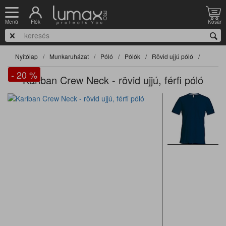
Fiók
Kosár
Menü
Nyitólap
Munkaruházat
Póló
Pólók
Rövid ujjú póló
- 20
%
Kariban Crew Neck - rövid ujjú, férfi póló