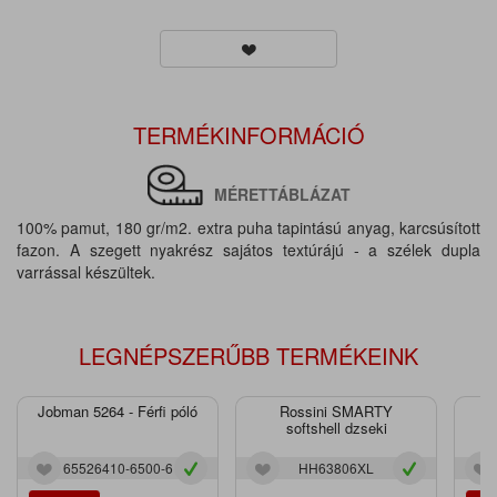
TERMÉKINFORMÁCIÓ
MÉRETTÁBLÁZAT
100% pamut, 180 gr/m2. extra puha tapintású anyag, karcsúsított
fazon. A szegett nyakrész sajátos textúrájú - a szélek dupla
varrással készültek.
LEGNÉPSZERŰBB TERMÉKEINK
Jobman 5264 - Férfi póló
Rossini SMARTY
J
softshell dzseki
65526410-6500-6
HH63806XL