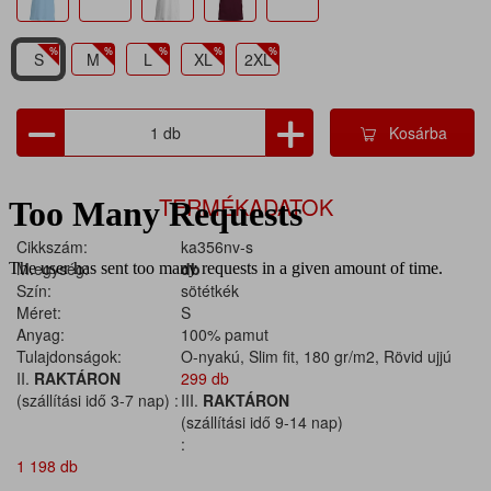
S
M
L
XL
2XL
Kosárba
TERMÉKADATOK
Cikkszám:
ka356nv-s
M.egység:
db
Szín:
sötétkék
Méret:
S
Anyag:
100% pamut
Tulajdonságok:
O-nyakú, Slim fit, 180 gr/m2, Rövid ujjú
II.
RAKTÁRON
299 db
(szállítási idő 3-7 nap) :
III.
RAKTÁRON
(szállítási idő 9-14 nap)
:
1 198 db