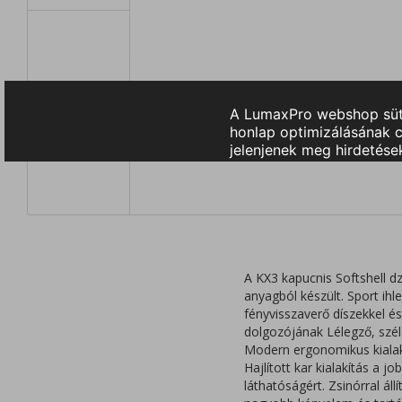
A KX3 kapucnis Softshell dz
anyagból készült. Sport ihl
fényvisszaverő díszekkel és
dolgozójának Lélegző, szélá
Modern ergonomikus kialakí
Hajlított kar kialakítás a 
láthatóságért. Zsinórral ál