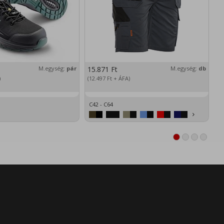
M.egység:
pár
15.871
Ft
M.egység:
db
2
)
(12.497
Ft
+ ÁFA)
(1
C42 - C64
XS