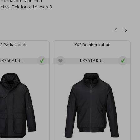
 formázott kapucni a
etről. Telefontartó zseb 3
3 Parka kabát
KX3 Bomber kabát
KX360BKRL
KX361BKRL
1
(1
S 