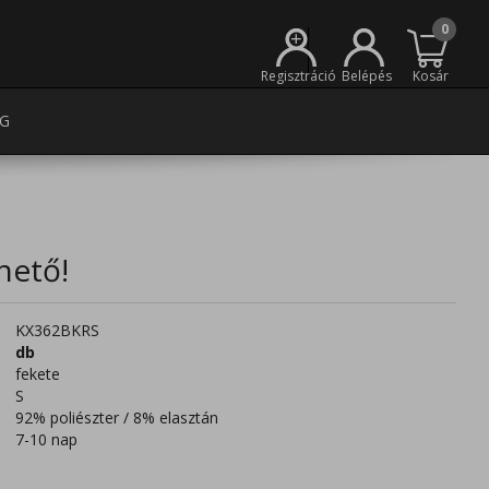
0
+
Regisztráció
Belépés
Kosár
G
hető!
KX362BKRS
db
fekete
S
92% poliészter / 8% elasztán
7-10 nap