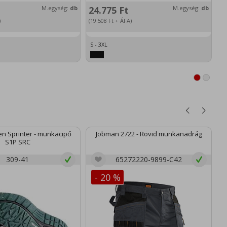
M.egység:
db
24.775
Ft
M.egység:
db
)
(19.508
Ft
+ ÁFA)
S - 3XL
n Sprinter - munkacipő
Jobman 2722 - Rövid munkanadrág
S1P SRC
309-41
65272220-9899-C42
- 20 %