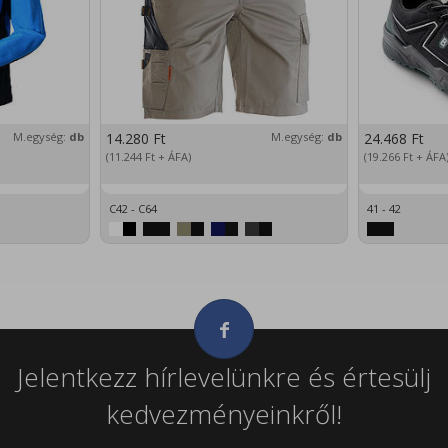
M.egység:
db
14.280
Ft
M.egység:
db
24.468
Ft
(11.244
Ft
+ ÁFA)
(19.266
Ft
+ ÁFA
C42 - C64
41 - 42
Jelentkezz hírlevelünkre és értesülj
kedvezményeinkről!