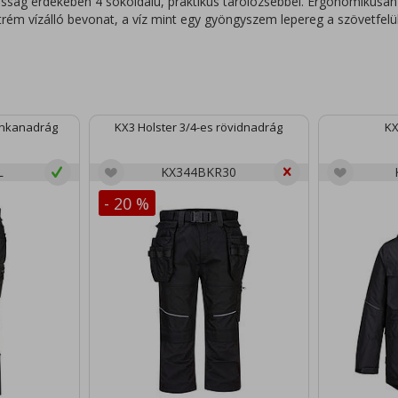
sság érdekében 4 sokoldalú, praktikus tárolózsebbel. Ergonómikusan
xtrém vízálló bevonat, a víz mint egy gyöngyszem lepereg a szövetfelül
unkanadrág
KX3 Holster 3/4-es rövidnadrág
KX
L
KX344BKR30
- 20 %