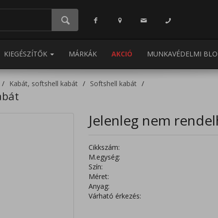
KIEGÉSZÍTŐK
MÁRKÁK
AKCIÓ
MUNKAVÉDELMI BLO
Kabát, softshell kabát
Softshell kabát
abát
Jelenleg nem rendel
Cikkszám:
M.egység:
Szín:
Méret:
Anyag:
Várható érkezés: