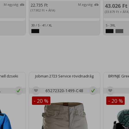
M.egység:
db
22.735
Ft
M.egység:
db
43.026
Ft
(17.902
Ft
+ ÁFA)
(33.879
Ft
+ ÁFA
30 / S - 41 / XL
S - 3XL
ell dzseki
Jobman 2723 Service rövidnadrág
BRYNJE Gree
L
65272320-1499-C48
- 20 %
- 20 %