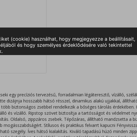
seki egy precíziós tervezésű, forradalmian légáteresztő, vízálló, szél
ette dizájnja hosszabb hátsó résszel, dinamikus alakú ujjakkal, állítha
 több biztonságos zsebbel rendelkezik a bőséges tárolás érdekében. Id
lló és vízálló. Ripstop szövet biztosítja a tartósságot és védelmet n
tás. Oldalsó, zippzáros zsebek. Tépőzáras, állítható mandzsetta a bi
jobb mogásszabdságért. Stílusos és praktikus felvarrt kapucni Fényviss
lítható szegély. Íves hátsó kialakítás. Kiváló tapadású húzó minden zip