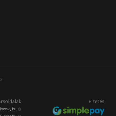
ől,
rsoldalak
Fizetés
lowsky.hu