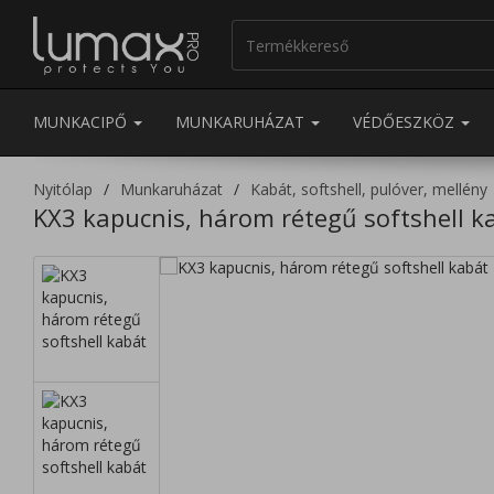
MUNKACIPŐ
MUNKARUHÁZAT
VÉDŐESZKÖZ
Nyitólap
Munkaruházat
Kabát, softshell, pulóver, mellény
KX3 kapucnis, három rétegű softshell k