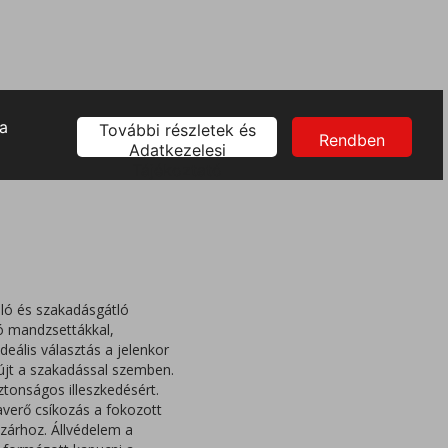
álló és szakadásgátló
tó mandzsettákkal,
eális választás a jelenkor
yújt a szakadással szemben.
ztonságos illeszkedésért.
zaverő csíkozás a fokozott
pzárhoz. Állvédelem a