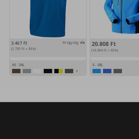
3.467
Ft
M.egység:
db
20.808
Ft
(2.730
Ft
+ ÁFA)
(16.384
Ft
+ ÁFA)
XS - 3XL
S - 5XL