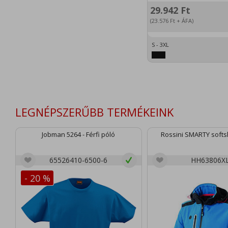
29.942
Ft
(23.576
Ft
+ ÁFA)
S - 3XL
LEGNÉPSZERŰBB TERMÉKEINK
Jobman 5264 - Férfi póló
Rossini SMARTY softsh
65526410-6500-6
HH63806X
- 20 %