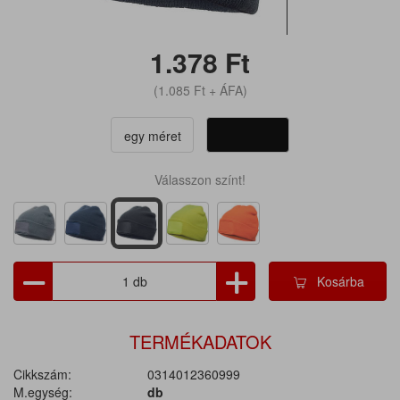
1.378
Ft
(1.085
Ft
+ ÁFA)
egy méret
Válasszon színt!
Kosárba
TERMÉKADATOK
Cikkszám:
0314012360999
M.egység:
db