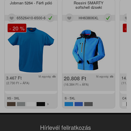
Jobman 5264 - Férfi póló
Rossini SMARTY
J
softshell dzseki
65526410-6500-6
HH63806XL
- 20 %
- 
M.egység:
db
20.808
Ft
M.egység:
db
3.467
Ft
14.2
(2.730
Ft
+ ÁFA)
(11.2
(16.384
Ft
+ ÁFA)
XS - 3XL
S - 5XL
C42 -
Hírlevél feliratkozás