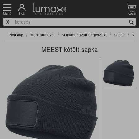
Fiók
Kosár
Menü
Nyitólap
Munkaruházat
Munkaruházati kiegészítők
Sapka
Kötö
MEEST kötött sapka