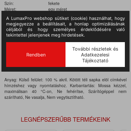
Szín:
fekete
Méret:
egy méret
Anyag:
100% akril
II.
RAKTÁRON
199 db
(szállítási idő 3-7 nap) :
TERMÉKINFORMÁCIÓ
Anyag: Külső felület: 100 % akril. Kötött téli sapka elöl címkével
hímzéshez vagy nyomtatáshoz. Karbantartás: Mossa kézzel,
maximálisan 40 °C-on, Ne fehérítse, Szárítógéppel nem
szárítható, Ne vasalja, Nem vegytisztítható.
LEGNÉPSZERŰBB TERMÉKEINK