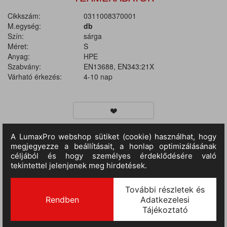
Cikkszám:
0311008370001
M.egység:
db
Szín:
sárga
Méret:
S
Anyag:
HPE
Szabvány:
EN13688, EN343:21X
Várható érkezés:
4-10 nap
TERMÉKINFORMÁCIÓ
MÉRETTÁBLÁZAT
Anyaga: 100% HPE. Vízálló kabát kapucnival, ragasztott
varratokkal. A kabát patenttal záródik. A hónaljrészen
szellőzőbetétes kialakítású. Mandzsettái szintén patenttal
állíthatóak. A kapucni zsinórbehúzással állítható. Anyag: 100%-