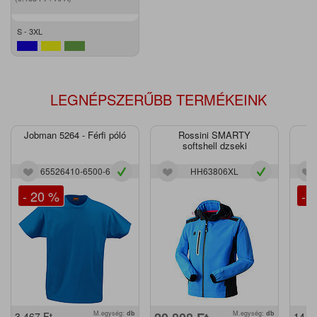
S - 3XL
LEGNÉPSZERŰBB TERMÉKEINK
Jobman 5264 - Férfi póló
Rossini SMARTY
J
softshell dzseki
65526410-6500-6
HH63806XL
- 20 %
- 
M.egység:
db
M.egység:
db
3.467
Ft
14.2