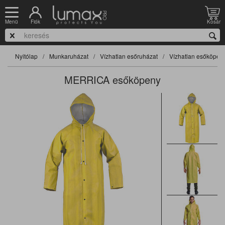
Fiók
Kosár
Menü
Nyitólap
Munkaruházat
Vízhatlan esőruházat
Vízhatlan esőköpen
MERRICA esőköpeny