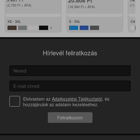
20.808
Ft
(2.730
Ft
+ ÁFA)
(11.2
(16.384
Ft
+ ÁFA)
XS - 3XL
S - 5XL
C42 -
Hírlevél feliratkozás
Elolvastam az
Adatkezelési Tájékoztatót
, és
hozzájárulok az adataim kezeléséhez.
Feliratkozom