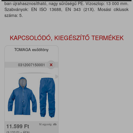
ban újrahasznosítható, nagy sűrűségű PE. Vízoszlop: 13 000 mm.
Szabványok: EN ISO 13688, EN 343 (21X). Mosási ciklusok
száma: 5.
KAPCSOLÓDÓ, KIEGÉSZÍTŐ TERMÉKEK
TOMAGA esőöltöny
0312007150001
11.599
Ft
M.egység:
db
(9.133
Ft
+ ÁFA)