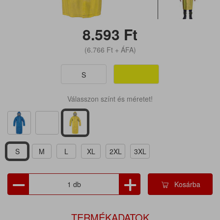
8.593
Ft
(6.766
Ft
+ ÁFA)
S
Válasszon színt és méretet!
S
M
L
XL
2XL
3XL
Kosárba
TERMÉKADATOK