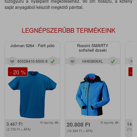
fűzőgyűrű a nyakpánt megkötéséhez. 90 cm hosszú, a kötény
saját anyagából készült megkötő pánttal.
LEGNÉPSZERŰBB TERMÉKEINK
Jobman 5264 - Férfi póló
Rossini SMARTY
J
softshell dzseki
65526410-6500-6
HH63806XL
- 20 %
- 
M.egység:
db
20.808
Ft
M.egység:
db
3.467
Ft
14.2
(2.730
Ft
+ ÁFA)
(11.2
(16.384
Ft
+ ÁFA)