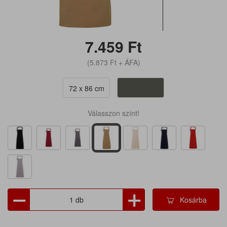
7.459
Ft
(5.873
Ft
+ ÁFA)
72 x 86 cm
Válasszon színt!
Kosárba