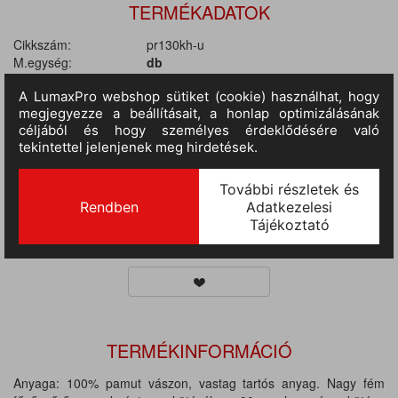
TERMÉKADATOK
Cikkszám:
pr130kh-u
M.egység:
db
Szín:
keki
Méret:
72 x 86 cm
Anyag:
Pamut
Tulajdonságok:
Melles kötény, Állítható nyakpánt
II.
RAKTÁRON
82 db
(szállítási idő 3-7 nap) :
III.
RAKTÁRON
(szállítási idő 9-14 nap)
:
252 db
TERMÉKINFORMÁCIÓ
Anyaga: 100% pamut vászon, vastag tartós anyag. Nagy fém