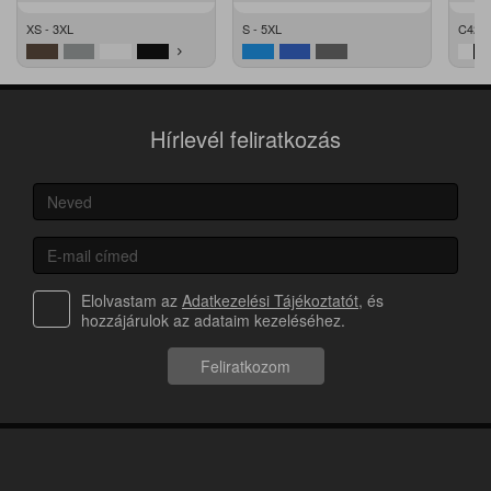
XS - 3XL
S - 5XL
C42 -
Hírlevél feliratkozás
Elolvastam az
Adatkezelési Tájékoztatót
, és
hozzájárulok az adataim kezeléséhez.
Feliratkozom