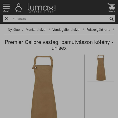
Fiók
Kosár
Menü
Nyitólap
Munkaruházat
Vendéglátó ruházat
Felszolgáló ruha
F
Premier Calibre vastag, pamutvászon kötény -
unisex