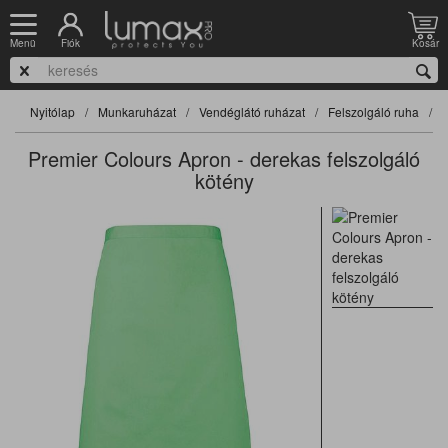
Fiók
Kosár
Menü
Nyitólap
Munkaruházat
Vendéglátó ruházat
Felszolgáló ruha
F
Premier Colours Apron - derekas felszolgáló
kötény