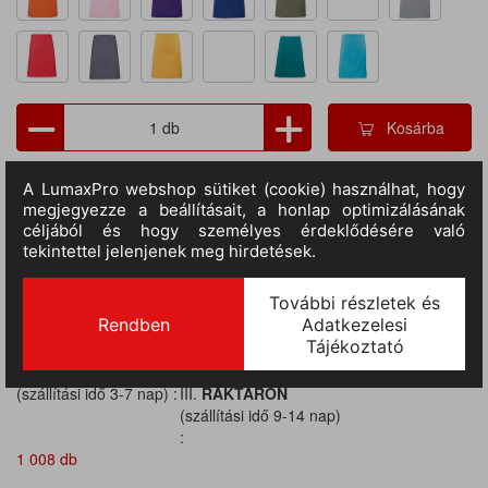
Kosárba
TERMÉKADATOK
Cikkszám:
pr151appl-u
M.egység:
db
Szín:
almazöld
Méret:
70 x 50 cm
Anyag:
Kevertszálas
Tulajdonságok:
Rövid fazon, Derekas kötény
II.
RAKTÁRON
71 db
(szállítási idő 3-7 nap) :
III.
RAKTÁRON
(szállítási idő 9-14 nap)
:
1 008 db