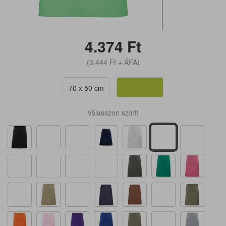
4.374
Ft
(3.444
Ft
+ ÁFA)
70 x 50 cm
Válasszon színt!