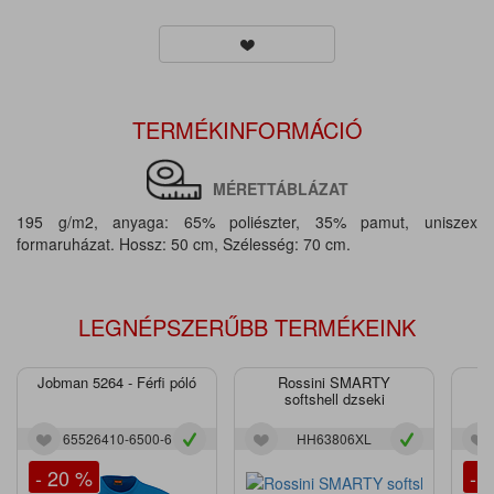
TERMÉKINFORMÁCIÓ
MÉRETTÁBLÁZAT
195 g/m2, anyaga: 65% poliészter, 35% pamut, uniszex
formaruházat. Hossz: 50 cm, Szélesség: 70 cm.
LEGNÉPSZERŰBB TERMÉKEINK
Jobman 5264 - Férfi póló
Rossini SMARTY
J
softshell dzseki
65526410-6500-6
HH63806XL
- 20 %
- 