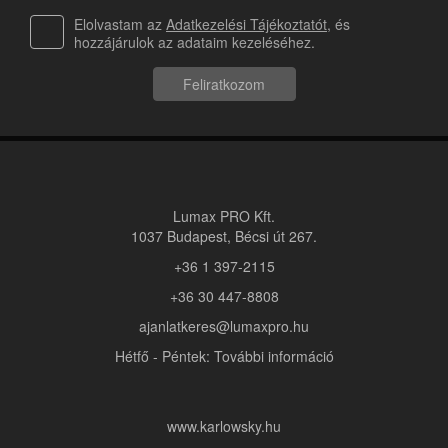
Elolvastam az
Adatkezelési Tájékoztatót
, és
hozzájárulok az adataim kezeléséhez.
Feliratkozom
Lumax PRO Kft.
1037 Budapest, Bécsi út 267.
+36 1 397-2115
+36 30 447-8808
ajanlatkeres@lumaxpro.hu
Hétfő - Péntek: További információ
www.karlowsky.hu