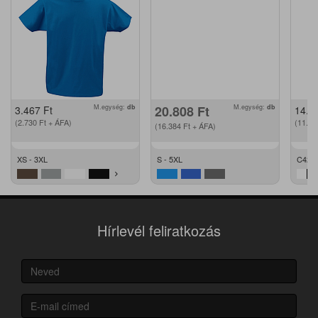
M.egység:
db
20.808
Ft
M.egység:
db
3.467
Ft
14.2
(2.730
Ft
+ ÁFA)
(11.2
(16.384
Ft
+ ÁFA)
XS - 3XL
S - 5XL
C42 -
Hírlevél feliratkozás