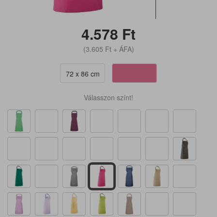
4.578
Ft
(3.605
Ft
+ ÁFA)
72 x 86 cm
Válasszon színt!