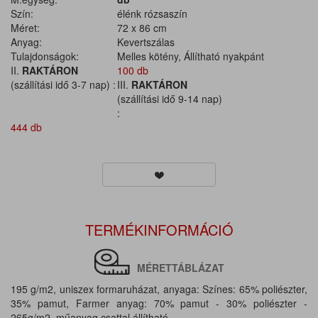
Szín:
élénk rózsaszín
Méret:
72 x 86 cm
Anyag:
Kevertszálas
Tulajdonságok:
Melles kötény, Állítható nyakpánt
II.
RAKTÁRON
100 db
(szállítási idő 3-7 nap) :
III.
RAKTÁRON
(szállítási idő 9-14 nap)
:
444 db
TERMÉKINFORMÁCIÓ
MÉRETTÁBLÁZAT
195 g/m2, uniszex formaruházat, anyaga: Színes: 65% poliészter,
35% pamut, Farmer anyag: 70% pamut - 30% poliészter -
265g/m2, műanyag csattal állítható.