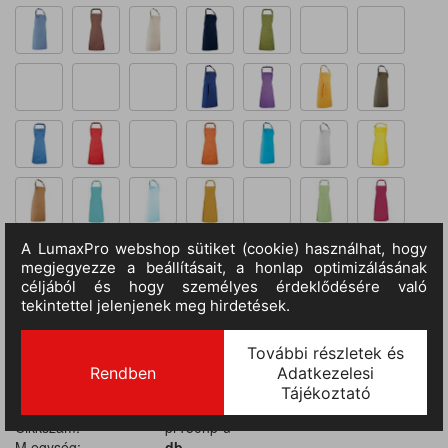
Kosárba
TERMÉKADATOK
Cikkszám:
pr150hp-u
M.egység:
db