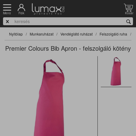
Fiók
Kosár
Menü
Nyitólap
Munkaruházat
Vendéglátó ruházat
Felszolgáló ruha
F
Premier Colours Bib Apron - felszolgáló kötény