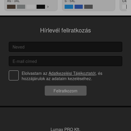
XS - 3XL
S - 5XL
C42 -
Hírlevél feliratkozás
Elolvastam az
Adatkezelési Tájékoztatót
, és
hozzájárulok az adataim kezeléséhez.
Feliratkozom
Lumax PRO Kft.