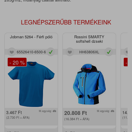
LEGNÉPSZERŰBB TERMÉKEINK
Jobman 5264 - Férfi póló
Rossini SMARTY
J
softshell dzseki
65526410-6500-6
HH63806XL
- 20 %
- 
M.egység:
db
20.808
Ft
M.egység:
db
3.467
Ft
14.2
(2.730
Ft
+ ÁFA)
(11.2
(16.384
Ft
+ ÁFA)