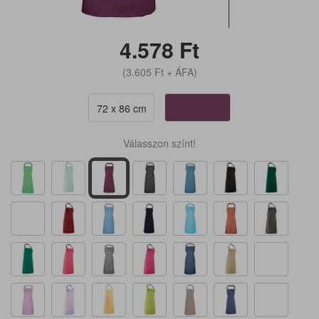
4.578
Ft
(3.605
Ft
+ ÁFA)
72 x 86 cm
Válasszon színt!