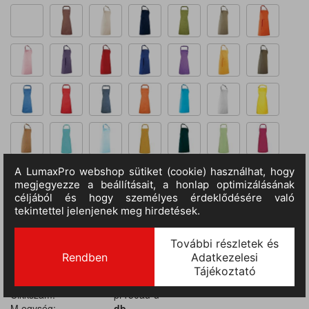
Kosárba
TERMÉKADATOK
Cikkszám:
pr150au-u
M.egység:
db