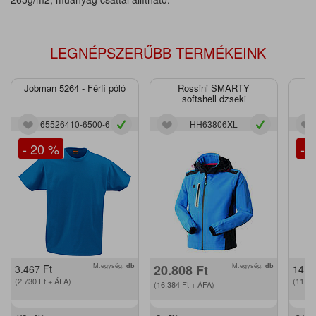
LEGNÉPSZERŰBB TERMÉKEINK
Jobman 5264 - Férfi póló
Rossini SMARTY
J
softshell dzseki
65526410-6500-6
HH63806XL
- 20 %
- 
M.egység:
db
20.808
Ft
M.egység:
db
3.467
Ft
14.2
(2.730
Ft
+ ÁFA)
(11.2
(16.384
Ft
+ ÁFA)