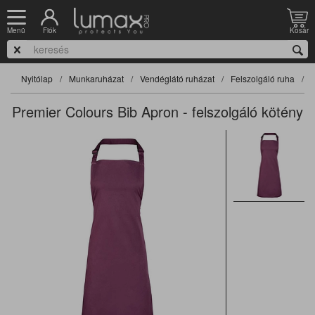
Fiók
Kosár
Menü
Nyitólap
Munkaruházat
Vendéglátó ruházat
Felszolgáló ruha
F
Premier Colours Bib Apron - felszolgáló kötény