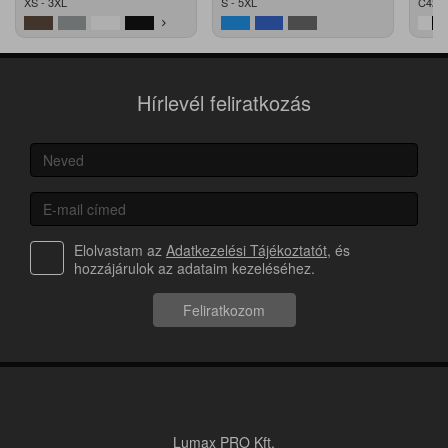
XS - 3XL
S - 5XL
C42 -
Hírlevél feliratkozás
Elolvastam az
Adatkezelési Tájékoztatót
, és
hozzájárulok az adataim kezeléséhez.
Feliratkozom
Lumax PRO Kft.