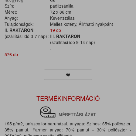
Szín:
padlizsánlila
Méret:
72 x 86 cm
Anyag:
Kevertszálas
Tulajdonságok:
Melles kötény, Állítható nyakpánt
II.
RAKTÁRON
19 db
(szállítási idő 3-7 nap) :
III.
RAKTÁRON
(szállítási idő 9-14 nap)
:
576 db
TERMÉKINFORMÁCIÓ
MÉRETTÁBLÁZAT
195 g/m2, uniszex formaruházat, anyaga: Színes: 65% poliészter,
35% pamut, Farmer anyag: 70% pamut - 30% poliészter -
265g/m2, műanyag csattal állítható.