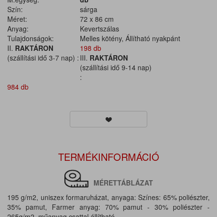
Szín:
sárga
Méret:
72 x 86 cm
Anyag:
Kevertszálas
Tulajdonságok:
Melles kötény, Állítható nyakpánt
II.
RAKTÁRON
198 db
(szállítási idő 3-7 nap) :
III.
RAKTÁRON
(szállítási idő 9-14 nap)
:
984 db
TERMÉKINFORMÁCIÓ
MÉRETTÁBLÁZAT
195 g/m2, uniszex formaruházat, anyaga: Színes: 65% poliészter,
35% pamut, Farmer anyag: 70% pamut - 30% poliészter -
265g/m2, műanyag csattal állítható.