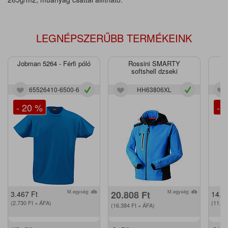
LEGNÉPSZERŰBB TERMÉKEINK
Jobman 5264 - Férfi póló
Rossini SMARTY
J
softshell dzseki
65526410-6500-6
HH63806XL
- 20 %
- 
M.egység:
db
20.808
Ft
M.egység:
db
3.467
Ft
14.2
(2.730
Ft
+ ÁFA)
(11.2
(16.384
Ft
+ ÁFA)