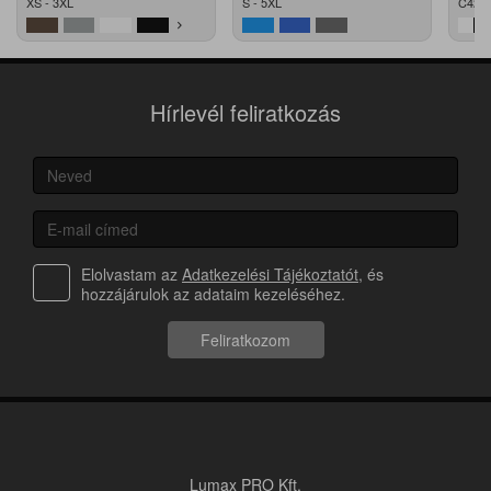
XS - 3XL
S - 5XL
C42 -
Hírlevél feliratkozás
Elolvastam az
Adatkezelési Tájékoztatót
, és
hozzájárulok az adataim kezeléséhez.
Feliratkozom
Lumax PRO Kft.