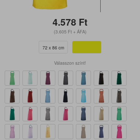
4.578
Ft
(3.605
Ft
+ ÁFA)
72 x 86 cm
Válasszon színt!