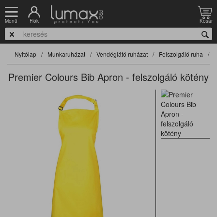
Fiók
Kosár
Menü
Nyitólap
Munkaruházat
Vendéglátó ruházat
Felszolgáló ruha
F
Premier Colours Bib Apron - felszolgáló kötény