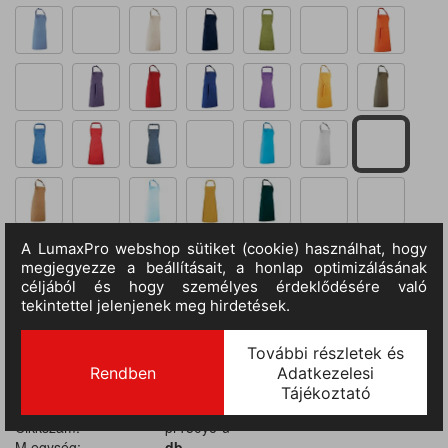
Kosárba
TERMÉKADATOK
Cikkszám:
pr150ye-u
M.egység:
db