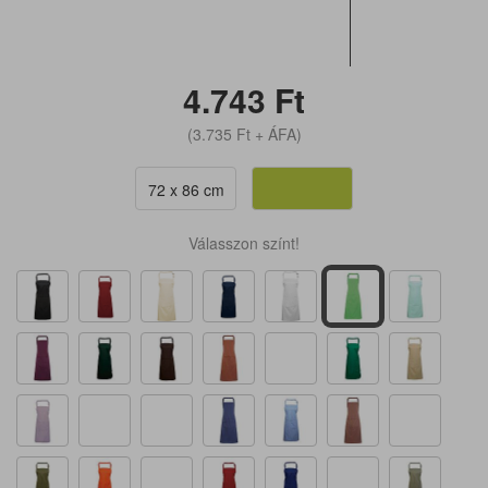
4.743
Ft
(3.735
Ft
+ ÁFA)
72 x 86 cm
Válasszon színt!