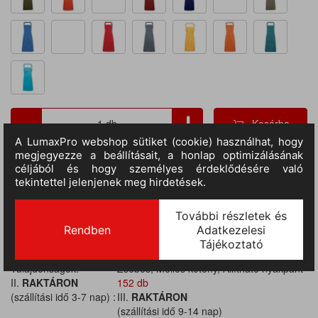
Kosárba
TERMÉKADATOK
Cikkszám:
pr154appl-u
M.egység:
db
Szín:
almazöld
Méret:
72 x 86 cm
Anyag:
Kevertszálas
Tulajdonságok:
Zsebes, Melles kötény, Állítható nyakpánt
II.
RAKTÁRON
152 db
(szállítási idő 3-7 nap) :
III.
RAKTÁRON
(szállítási idő 9-14 nap)