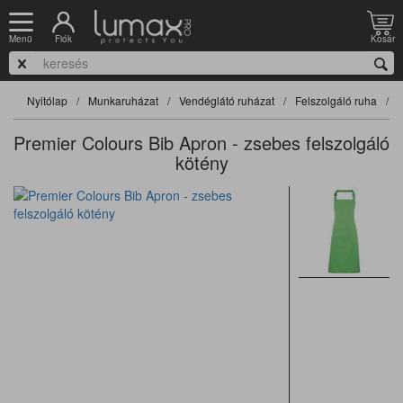
Fiók
Kosár
Menü
Nyitólap
Munkaruházat
Vendéglátó ruházat
Felszolgáló ruha
F
Premier Colours Bib Apron - zsebes felszolgáló
kötény