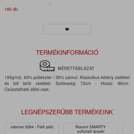
:
180 db
TERMÉKINFORMÁCIÓ
MÉRETTÁBLÁZAT
195g/m2, 65% poliészter / 35% pamut. Klasszikus kötény zsebbel
és toll tartó zsebbel. Szélesség: 72cm - Hossz: 86cm.
Csúsztatható állító csat.
LEGNÉPSZERŰBB TERMÉKEINK
Jobman 5264 - Férfi póló
Rossini SMARTY
J
softshell dzseki