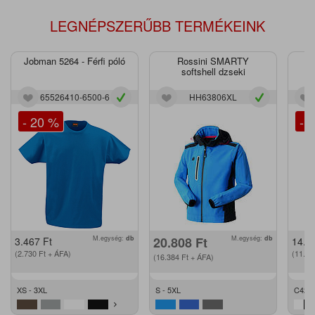
LEGNÉPSZERŰBB TERMÉKEINK
Jobman 5264 - Férfi póló
Rossini SMARTY
J
softshell dzseki
65526410-6500-6
HH63806XL
- 20 %
- 
M.egység:
db
20.808
Ft
M.egység:
db
3.467
Ft
14.2
(2.730
Ft
+ ÁFA)
(11.2
(16.384
Ft
+ ÁFA)
XS - 3XL
S - 5XL
C42 -