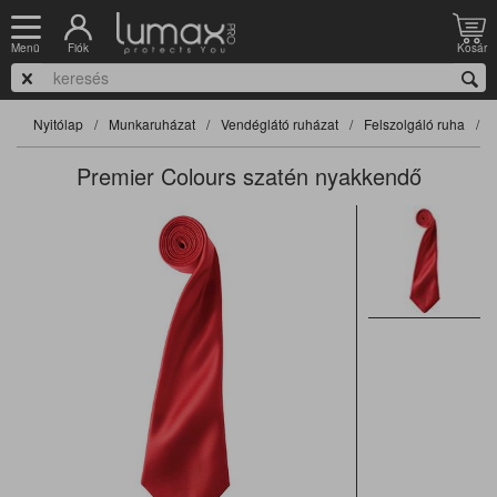
Fiók
Kosár
Menü
Nyitólap
Munkaruházat
Vendéglátó ruházat
Felszolgáló ruha
F
Premier Colours szatén nyakkendő