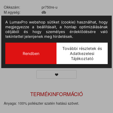
Cikkszám:
pr750re-u
M.egység:
db
Szín:
cseresznye piros
Méret:
U
Anyag:
100% poliészter
Tulajdonságok:
40 gr/m2
II.
RAKTÁRON
71 db
(szállítási idő 3-7 nap) :
III.
RAKTÁRON
(szállítási idő 9-14 nap)
:
276 db
TERMÉKINFORMÁCIÓ
Anyaga: 100% poliészter szatén hatású szövet.