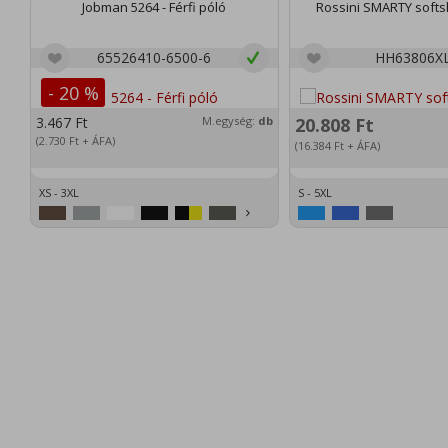
Jobman 5264 - Férfi póló
Rossini SMARTY softsh
65526410-6500-6
HH63806X
- 20 %
3.467
Ft
M.egység:
db
20.808
Ft
(2.730
Ft
+ ÁFA)
(16.384
Ft
+ ÁFA)
XS - 3XL
S - 5XL