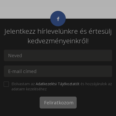
Jelentkezz hírlevelünkre és értesülj
kedvezményeinkről!
Elolvastam az
Adatkezelési Tájékoztatót
és hozzájárulok az
adataim kezeléséhez
Feliratkozom