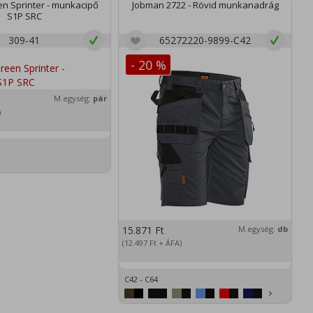
n Sprinter - munkacipő
Jobman 2722 - Rövid munkanadrág
S1P SRC
309-41
65272220-9899-C42
- 20 %
M.egység:
pár
)
15.871
Ft
M.egység:
db
2
(12.497
Ft
+ ÁFA)
(1
C42 - C64
XS