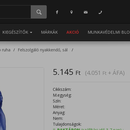
KIEGÉSZÍTŐK
MÁRKÁK
AKCIÓ
MUNKAVÉDELMI BLO
ó ruha
Felszolgáló nyakkendő, sál
5.145
Ft
(4.051
+ ÁFA)
Ft
Cikkszám:
M.egység:
Szín:
Méret:
Anyag:
Nem:
Tulajdonságok:
II.
RAKTÁRON
(szállítási idő 3-7 nap) :