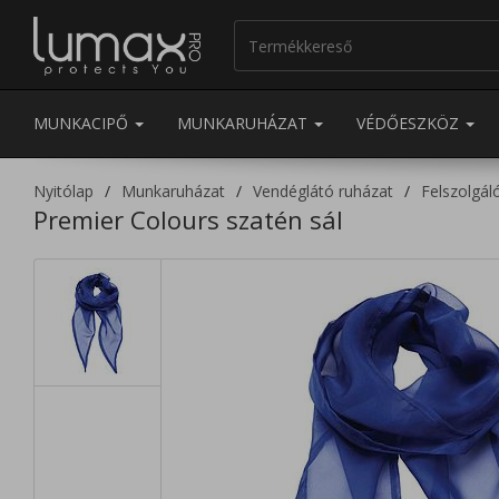
MUNKACIPŐ
MUNKARUHÁZAT
VÉDŐESZKÖZ
Nyitólap
Munkaruházat
Vendéglátó ruházat
Felszolgál
Premier Colours szatén sál