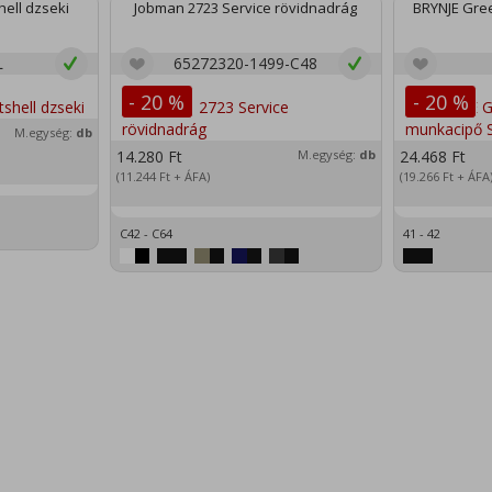
ell dzseki
Jobman 2723 Service rövidnadrág
BRYNJE Gree
L
65272320-1499-C48
- 20 %
- 20 %
M.egység:
db
14.280
Ft
M.egység:
db
24.468
Ft
(11.244
Ft
+ ÁFA)
(19.266
Ft
+ ÁFA
C42 - C64
41 - 42