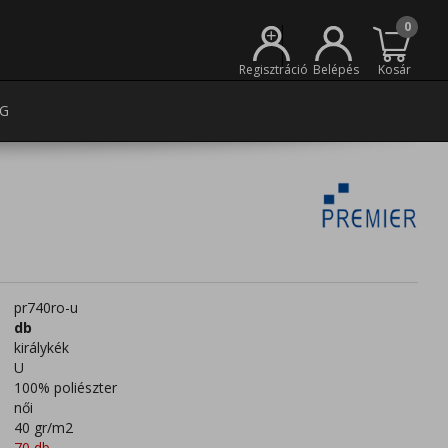
0
+
Regisztráció
Belépés
Kosár
G
pr740ro-u
db
királykék
U
100% poliészter
női
40 gr/m2
70 db