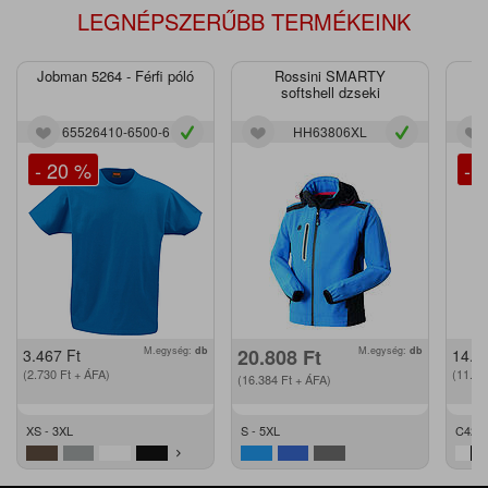
LEGNÉPSZERŰBB TERMÉKEINK
Jobman 5264 - Férfi póló
Rossini SMARTY
J
softshell dzseki
65526410-6500-6
HH63806XL
- 20 %
- 
M.egység:
db
20.808
Ft
M.egység:
db
3.467
Ft
14.2
(2.730
Ft
+ ÁFA)
(11.2
(16.384
Ft
+ ÁFA)
XS - 3XL
S - 5XL
C42 -