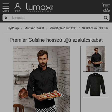
Fiók
Kosár
Menü
Nyitólap
Munkaruházat
Vendéglátó ruházat
Szakács munkaruha
Premier Cuisine hosszú ujjú szakácskabát