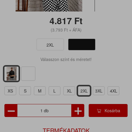
4.817
Ft
(3.793
Ft
+ ÁFA)
2XL
Válasszon színt és méretet!
XS
S
M
L
XL
2XL
3XL
4XL
Kosárba
TERMÉKADATOK