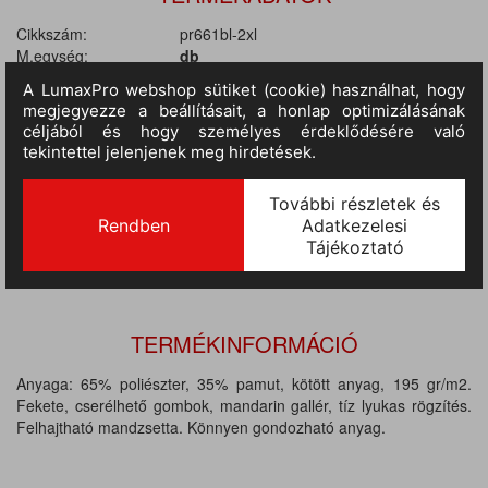
Cikkszám:
pr661bl-2xl
M.egység:
db
Szín:
fekete
Méret:
2XL
Anyag:
65% poliészter / 35% pamut
Tulajdonságok:
195 gr/m2
II.
RAKTÁRON
118 db
(szállítási idő 3-7 nap) :
TERMÉKINFORMÁCIÓ
Anyaga: 65% poliészter, 35% pamut, kötött anyag, 195 gr/m2.
Fekete, cserélhető gombok, mandarin gallér, tíz lyukas rögzítés.
Felhajtható mandzsetta. Könnyen gondozható anyag.