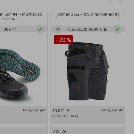
n Sprinter - munkacipő
Jobman 2722 - Rövid munkanadrág
S1P SRC
309-41
65272220-9899-C42
- 20 %
M.egység:
pár
15.871
Ft
M.egység:
db
2
)
(12.497
Ft
+ ÁFA)
(1
C42 - C64
XS