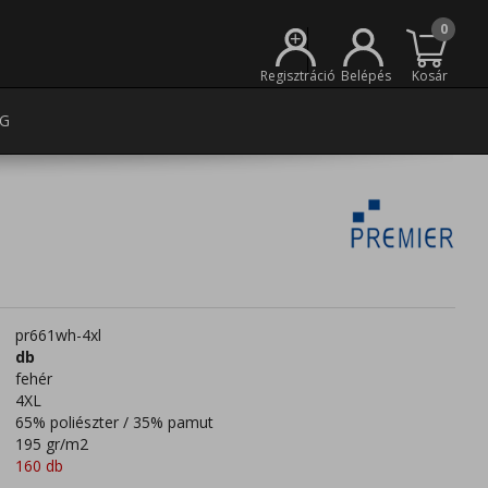
0
+
Regisztráció
Belépés
Kosár
G
pr661wh-4xl
db
fehér
4XL
65% poliészter / 35% pamut
195 gr/m2
160 db