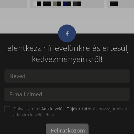
Jelentkezz hírlevelünkre és értesülj
kedvezményeinkről!
Elolvastam az
Adatkezelési Tájékoztatót
és hozzájárulok az
adataim kezeléséhez
Feliratkozom