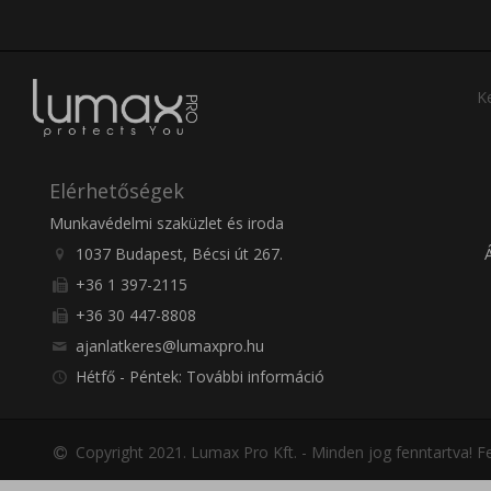
Ke
Elérhetőségek
Munkavédelmi szaküzlet és iroda
1037 Budapest, Bécsi út 267.
+36 1 397-2115
+36 30 447-8808
ajanlatkeres@lumaxpro.hu
Hétfő - Péntek: További információ
Copyright 2021. Lumax Pro Kft. - Minden jog fenntartva!
Fe