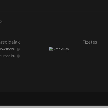
ől,
rsoldalak
Fizetés
lowsky.hu
europe.hu