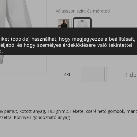
Válasszon színt és méretet!
XS
S
M
XL
2XL
3
4XL
% pamut, kötött anyag, 195 gr/m2. Fekete, cserélhető gombok, mandar
dzsetta. Könnyen gondozható anyag.