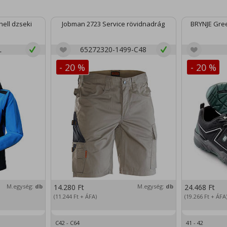
ell dzseki
Jobman 2723 Service rövidnadrág
BRYNJE Gree
L
65272320-1499-C48
- 20 %
- 20 %
M.egység:
db
14.280
Ft
M.egység:
db
24.468
Ft
(11.244
Ft
+ ÁFA)
(19.266
Ft
+ ÁFA
C42 - C64
41 - 42