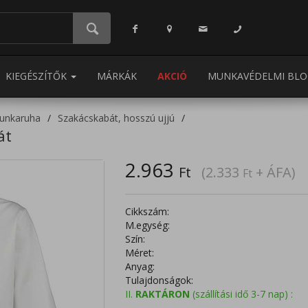
KIEGÉSZÍTŐK
MÁRKÁK
AKCIÓ
MUNKAVÉDELMI BLO
unkaruha
Szakácskabát, hosszú ujjú
át
2.963
Ft
(2.333
+ ÁFA)
Ft
Cikkszám:
M.egység:
Szín:
Méret:
Anyag:
Tulajdonságok:
II.
RAKTÁRON
(szállítási idő 3-7 nap) :