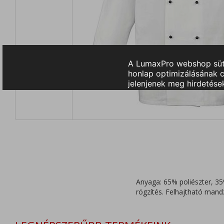
Anyaga: 65% poliészter, 35
rögzítés. Felhajtható man