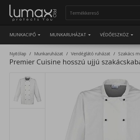
MUNKACIPŐ
MUNKARUHÁZAT
VÉDŐESZKÖZ
Nyitólap
Munkaruházat
Vendéglátó ruházat
Szakács m
Premier Cuisine hosszú ujjú szakácskab