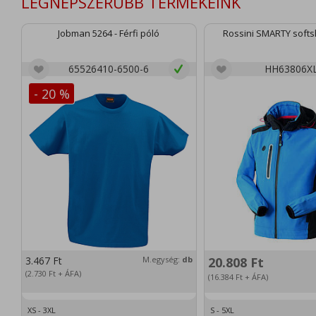
LEGNÉPSZERŰBB TERMÉKEINK
Jobman 5264 - Férfi póló
Rossini SMARTY softsh
65526410-6500-6
HH63806X
- 20 %
3.467
Ft
M.egység:
db
20.808
Ft
(2.730
Ft
+ ÁFA)
(16.384
Ft
+ ÁFA)
XS - 3XL
S - 5XL