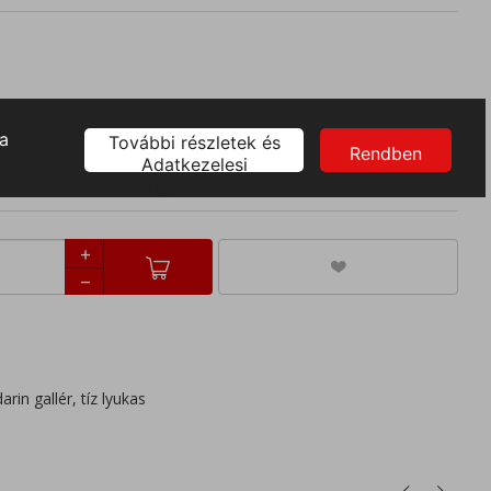
XL
4XL
in gallér, tíz lyukas