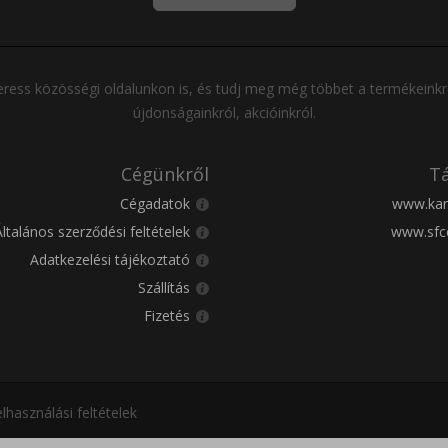
ress közösségi oldalunkon is, és tudj meg még többet a termékeinkr
újdonságainkról, akcióinkról.
Cégünkről
Tá
Cégadatok
www.kar
Általános szerződési feltételek
www.sfc
Adatkezelési tájékoztató
Szállítás
Fizetés
lhasználási feltételek