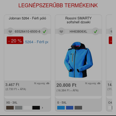
LEGNÉPSZERŰBB TERMÉKEINK
Jobman 5264 - Férfi póló
Rossini SMARTY
J
softshell dzseki
65526410-6500-6
HH63806XL
- 20 %
- 
M.egység:
db
20.808
Ft
M.egység:
db
3.467
Ft
14.2
(2.730
Ft
+ ÁFA)
(11.2
(16.384
Ft
+ ÁFA)
XS - 3XL
S - 5XL
C42 -