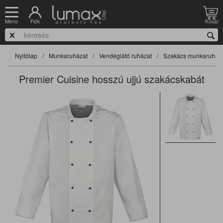
Fiók
Kosár
Menü
Nyitólap
Munkaruházat
Vendéglátó ruházat
Szakács munkaruha
Premier Cuisine hosszú ujjú szakácskabát