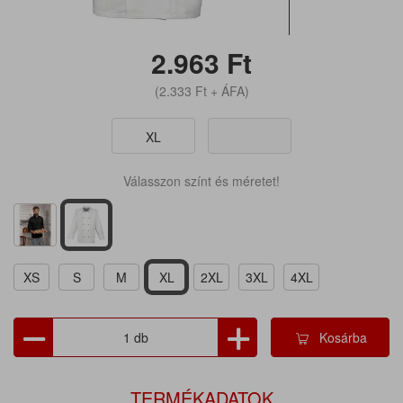
2.963
Ft
(2.333
Ft
+ ÁFA)
XL
Válasszon színt és méretet!
XS
S
M
XL
2XL
3XL
4XL
Kosárba
TERMÉKADATOK