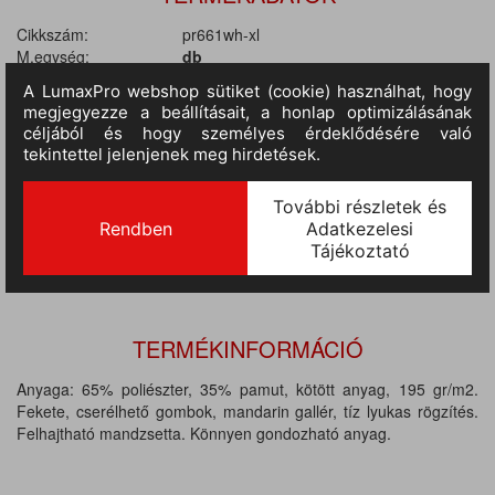
Cikkszám:
pr661wh-xl
M.egység:
db
Szín:
fehér
Méret:
XL
Anyag:
65% poliészter / 35% pamut
Tulajdonságok:
195 gr/m2
II.
RAKTÁRON
285 db
(szállítási idő 3-7 nap) :
TERMÉKINFORMÁCIÓ
Anyaga: 65% poliészter, 35% pamut, kötött anyag, 195 gr/m2.
Fekete, cserélhető gombok, mandarin gallér, tíz lyukas rögzítés.
Felhajtható mandzsetta. Könnyen gondozható anyag.