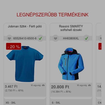
LEGNÉPSZERŰBB TERMÉKEINK
Jobman 5264 - Férfi póló
Rossini SMARTY
J
softshell dzseki
65526410-6500-6
HH63806XL
- 20 %
- 
M.egység:
db
20.808
Ft
M.egység:
db
3.467
Ft
14.2
(2.730
Ft
+ ÁFA)
(11.2
(16.384
Ft
+ ÁFA)
XS - 3XL
S - 5XL
C42 -