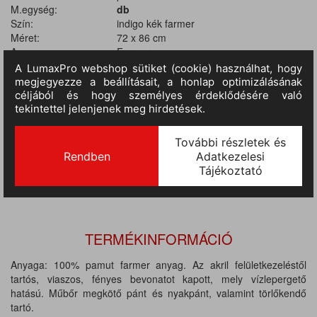
M.egység:
db
Szín:
indigo kék farmer
Méret:
72 x 86 cm
Anyag:
Farmer
Tulajdonságok:
Állítható nyakpánt, Melles kötény, Zsebes
II.
RAKTÁRON
1 180 db
(szállítási idő 3-7 nap) :
III.
RAKTÁRON
(szállítási idő 9-14 nap)
:
1 620 db
TERMÉKINFORMÁCIÓ
Anyaga: 100% pamut farmer anyag. Az akril felületkezeléstől
tartós, viaszos, fényes bevonatot kapott, mely vízlepergető
hatású. Műbőr megkötő pánt és nyakpánt, valamint törlőkendő
tartó.