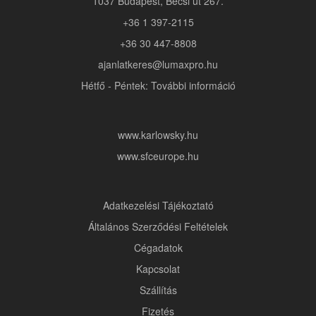
1037 Budapest, Bécsi út 267.
+36 1 397-2115
+36 30 447-8808
ajanlatkeres@lumaxpro.hu
Hétfő - Péntek: További információ
www.karlowsky.hu
www.sfceurope.hu
Adatkezelési Tájékoztató
Általános Szerződési Feltételek
Cégadatok
Kapcsolat
Szállítás
Fizetés