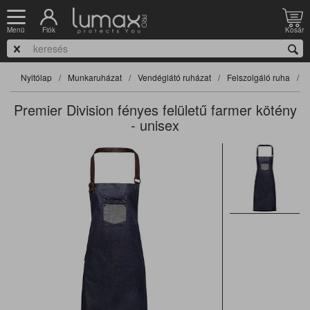
Fiók
Kosár
Menü
Nyitólap
Munkaruházat
Vendéglátó ruházat
Felszolgáló ruha
F
Premier Division fényes felületű farmer kötény
- unisex