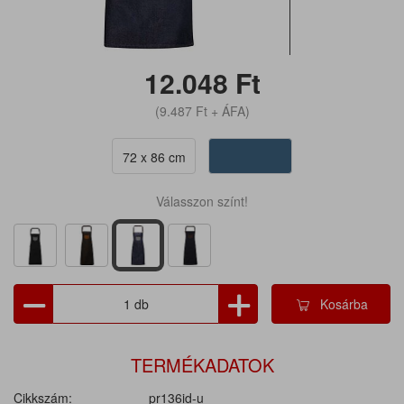
12.048
Ft
(9.487
Ft
+ ÁFA)
72 x 86 cm
Válasszon színt!
Kosárba
TERMÉKADATOK
Cikkszám:
pr136id-u