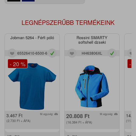
LEGNÉPSZERŰBB TERMÉKEINK
Jobman 5264 - Férfi póló
Rossini SMARTY
J
softshell dzseki
65526410-6500-6
HH63806XL
- 20 %
- 
M.egység:
db
20.808
Ft
M.egység:
db
3.467
Ft
14.2
(2.730
Ft
+ ÁFA)
(11.2
(16.384
Ft
+ ÁFA)