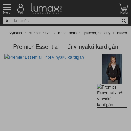
Fiók
Kosár
Menü
Nyitólap
Munkaruházat
Kabát, softshell, pulóver, mellény
Pulóver
Premier Essential - női v-nyakú kardigán