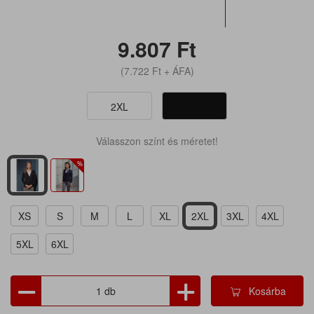
9.807
Ft
(7.722
Ft
+ ÁFA)
2XL
Válasszon színt és méretet!
XS
S
M
L
XL
2XL
3XL
4XL
5XL
6XL
Kosárba