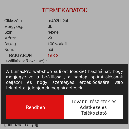
TERMÉKADATOK
Cikkszám:
pr402bl-2xl
M.egység:
db
Szín:
fekete
Méret:
2XL
Anyag:
100% akril
Nem:
női
II.
RAKTÁRON
19 db
(szállítási idő 3-7 nap) :
TERMÉKINFORMÁCIÓ
Anyaga: 100% akril, kötött anyag. Bordás szegély a nyak körül és
a madzsettánál. V-nyakú kialakítás. Finom kötött anyag, könnyen
gondozható anyag.