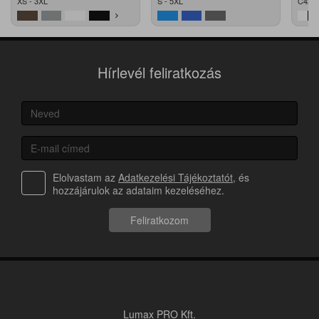
XS - 3XL
S - 5XL
C42 -
Hírlevél feliratkozás
Elolvastam az
Adatkezelési Tájékoztatót
, és
hozzájárulok az adataim kezeléséhez.
Feliratkozom
Lumax PRO Kft.