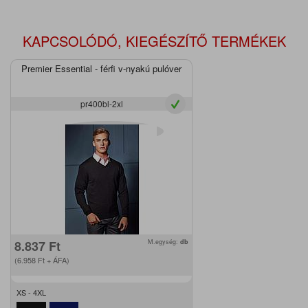
KAPCSOLÓDÓ, KIEGÉSZÍTŐ TERMÉKEK
Premier Essential - férfi v-nyakú pulóver
pr400bl-2xl
8.837
Ft
M.egység:
db
(6.958
Ft
+ ÁFA)
XS - 4XL