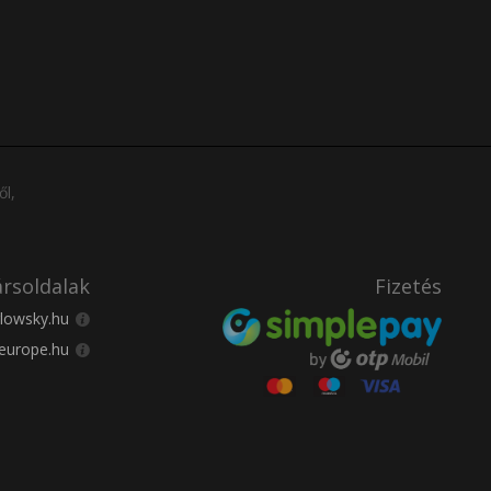
ől,
rsoldalak
Fizetés
lowsky.hu
europe.hu