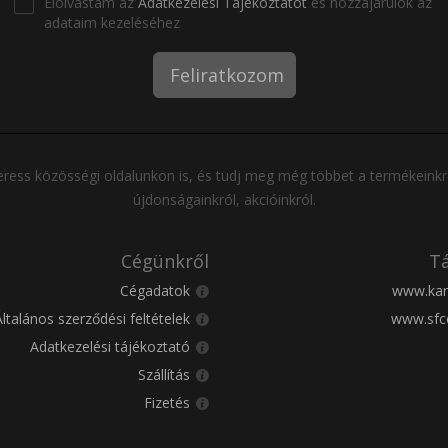
Elolvastam az
Adatkezelési Tájékoztatót
és hozzájárulok az
adataim kezeléséhez
Feliratkozom
ress közösségi oldalunkon is, és tudj meg még többet a termékeinkr
újdonságainkról, akcióinkról.
Cégünkről
Tá
Cégadatok
www.kar
Általános szerződési feltételek
www.sfc
Adatkezelési tájékoztató
Szállítás
Fizetés