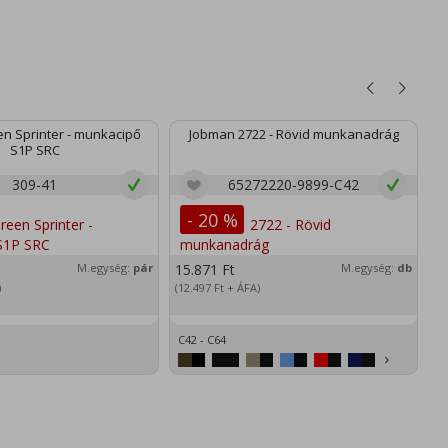
n Sprinter - munkacipő
Jobman 2722 - Rövid munkanadrág
S1P SRC
309-41
65272220-9899-C42
- 20 %
M.egység:
pár
15.871
Ft
M.egység:
db
2
)
(12.497
Ft
+ ÁFA)
(1
C42 - C64
XS