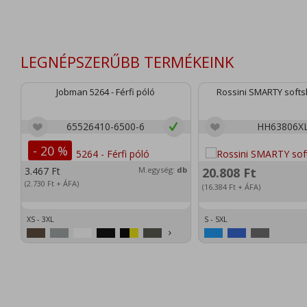
LEGNÉPSZERŰBB TERMÉKEINK
Jobman 5264 - Férfi póló
Rossini SMARTY softsh
65526410-6500-6
HH63806X
- 20 %
3.467
Ft
M.egység:
db
20.808
Ft
(2.730
Ft
+ ÁFA)
(16.384
Ft
+ ÁFA)
XS - 3XL
S - 5XL