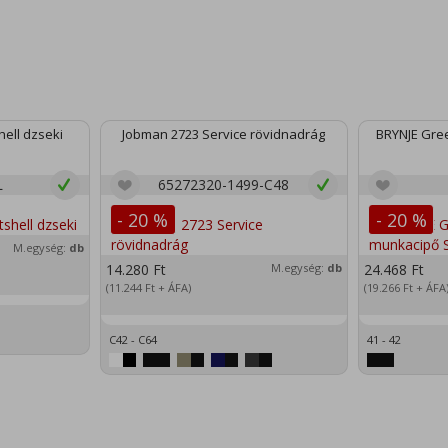
ell dzseki
Jobman 2723 Service rövidnadrág
BRYNJE Gree
L
65272320-1499-C48
- 20 %
- 20 %
M.egység:
db
14.280
Ft
M.egység:
db
24.468
Ft
(11.244
Ft
+ ÁFA)
(19.266
Ft
+ ÁFA
C42 - C64
41 - 42