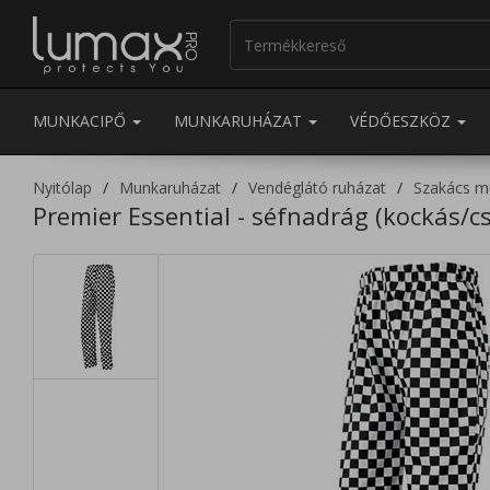
MUNKACIPŐ
MUNKARUHÁZAT
VÉDŐESZKÖZ
Nyitólap
Munkaruházat
Vendéglátó ruházat
Szakács m
Premier Essential - séfnadrág (kockás/cs