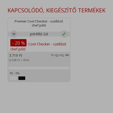
KAPCSOLÓDÓ, KIEGÉSZÍTŐ TERMÉKEK
Premier Cool Checker - szellőző
chef póló
pr649bl-2xl
- 20 %
3.719
Ft
M.egység:
db
(2.928
Ft
+ ÁFA)
XS - 3XL