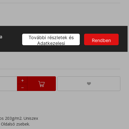
XL
kos 203g/m2. Uniszex
 Oldalsó zsebek.