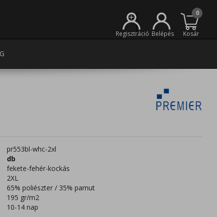
0
+
Regisztráció
Belépés
Kosár
G
pr553bl-whc-2xl
db
fekete-fehér-kockás
2XL
65% poliészter / 35% pamut
195 gr/m2
10-14 nap