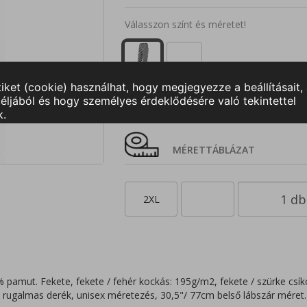
Válasszon színt és méretet!
XS
S
M
L
XL
2
MÉRETTÁBLÁZAT
2XL
 pamut. Fekete, fekete / fehér kockás: 195g/m2, fekete / szürke csí
rugalmas derék, unisex méretezés, 30,5"/ 77cm belső lábszár méret.