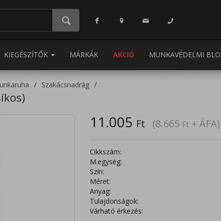
KIEGÉSZÍTŐK
MÁRKÁK
AKCIÓ
MUNKAVÉDELMI BLO
unkaruha
Szakácsnadrág
íkos)
11.005
Ft
(8.665
+ ÁFA)
Ft
Cikkszám:
M.egység:
Szín:
Méret:
Anyag:
Tulajdonságok:
Várható érkezés: