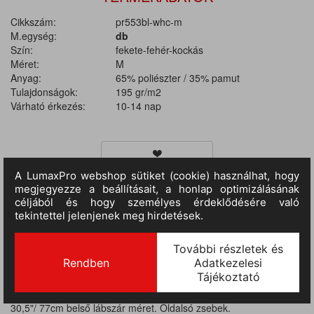
Cikkszám:
pr553bl-whc-m
M.egység:
db
Szín:
fekete-fehér-kockás
Méret:
M
Anyag:
65% poliészter / 35% pamut
Tulajdonságok:
195 gr/m2
Várható érkezés:
10-14 nap
TERMÉKINFORMÁCIÓ
MÉRETTÁBLÁZAT
Anyaga: 65% poliészter 35% pamut. Fekete, fekete / fehér
kockás: 195g/m2, fekete / szürke csíkos 203g/m2. Uniszex
gumírozott szakácsnadrág, rugalmas derék, unisex méretezés,
30,5"/ 77cm belső lábszár méret. Oldalsó zsebek.