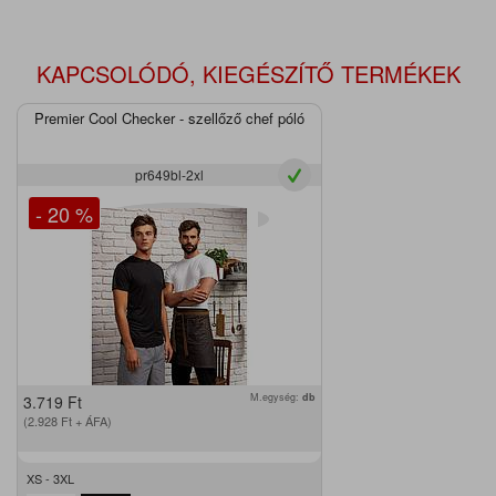
KAPCSOLÓDÓ, KIEGÉSZÍTŐ TERMÉKEK
Premier Cool Checker - szellőző chef póló
pr649bl-2xl
- 20 %
M.egység:
db
3.719
Ft
(2.928
Ft
+ ÁFA)
XS - 3XL