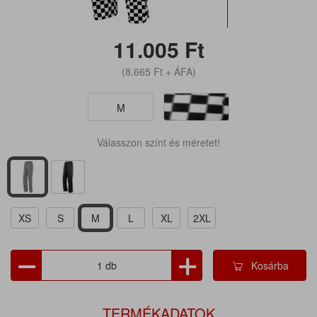
11.005
Ft
(8.665
Ft
+ ÁFA)
M
Válasszon színt és méretet!
XS
S
M
L
XL
2XL
Kosárba
TERMÉKADATOK