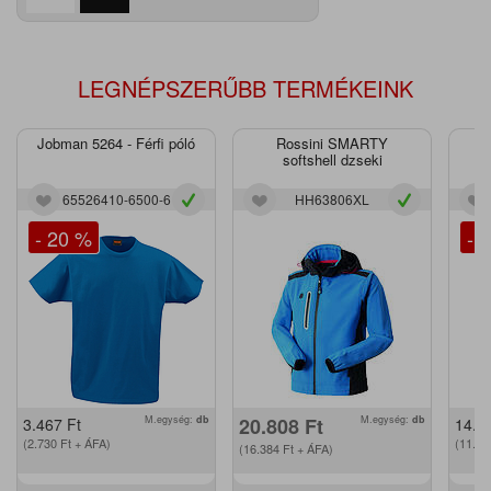
LEGNÉPSZERŰBB TERMÉKEINK
Jobman 5264 - Férfi póló
Rossini SMARTY
J
softshell dzseki
65526410-6500-6
HH63806XL
- 20 %
- 
M.egység:
db
20.808
Ft
M.egység:
db
3.467
Ft
14.2
(2.730
Ft
+ ÁFA)
(11.2
(16.384
Ft
+ ÁFA)