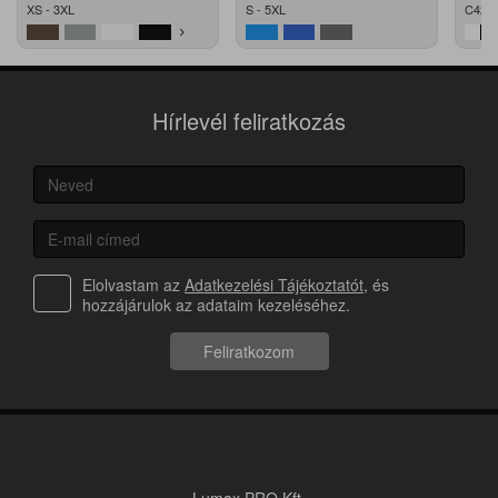
XS - 3XL
S - 5XL
C42 -
Hírlevél feliratkozás
Elolvastam az
Adatkezelési Tájékoztatót
, és
hozzájárulok az adataim kezeléséhez.
Feliratkozom