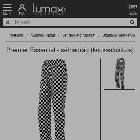
Fiók
Kosár
Menü
Nyitólap
Munkaruházat
Vendéglátó ruházat
Szakács munkaruha
Premier Essential - séfnadrág (kockás/csíkos)