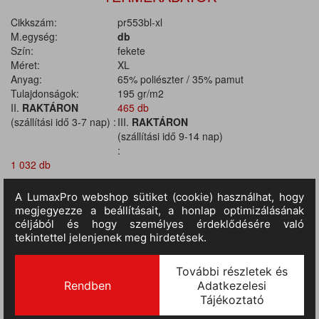
Cikkszám:
pr553bl-xl
M.egység:
db
Szín:
fekete
Méret:
XL
Anyag:
65% poliészter / 35% pamut
Tulajdonságok:
195 gr/m2
II.
RAKTÁRON
465 db
(szállítási idő 3-7 nap) :
III.
RAKTÁRON
(szállítási idő 9-14 nap)
:
1 032 db
TERMÉKINFORMÁCIÓ
MÉRETTÁBLÁZAT