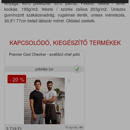
Anyaga: 65% poliészter 35% pamut. Fekete, fekete / fehér
kockás: 195g/m2, fekete / szürke csíkos 203g/m2. Uniszex
gumírozott szakácsnadrág, rugalmas derék, unisex méretezés,
30,5"/ 77cm belső lábszár méret. Oldalsó zsebek.
KAPCSOLÓDÓ, KIEGÉSZÍTŐ TERMÉKEK
Premier Cool Checker - szellőző chef póló
pr649bl-2xl
- 20 %
M.egység:
db
3.719
Ft