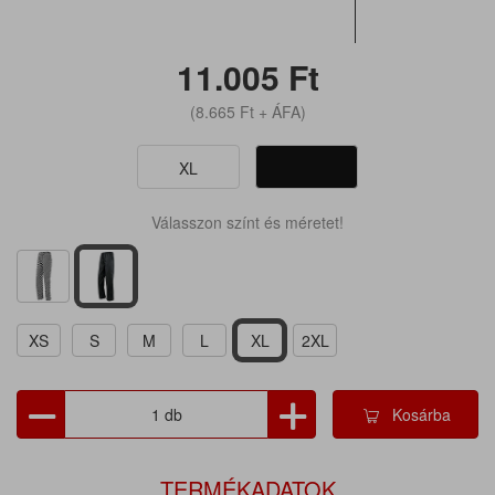
11.005
Ft
(8.665
Ft
+ ÁFA)
XL
Válasszon színt és méretet!
XS
S
M
L
XL
2XL
Kosárba
TERMÉKADATOK