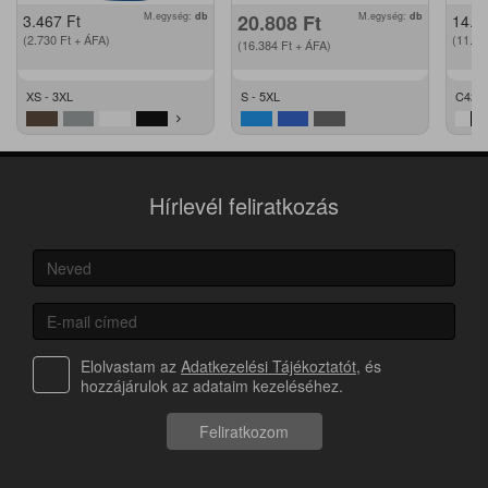
M.egység:
db
20.808
Ft
M.egység:
db
3.467
Ft
14.2
(2.730
Ft
+ ÁFA)
(11.2
(16.384
Ft
+ ÁFA)
XS - 3XL
S - 5XL
C42 -
Hírlevél feliratkozás
Elolvastam az
Adatkezelési Tájékoztatót
, és
hozzájárulok az adataim kezeléséhez.
Feliratkozom