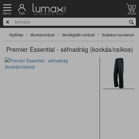
Fiók
Kosár
Menü
Nyitólap
Munkaruházat
Vendéglátó ruházat
Szakács munkaruha
Premier Essential - séfnadrág (kockás/csíkos)