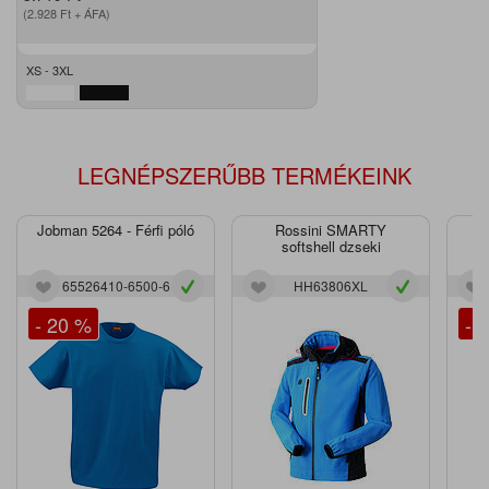
(2.928
Ft
+ ÁFA)
XS - 3XL
LEGNÉPSZERŰBB TERMÉKEINK
Jobman 5264 - Férfi póló
Rossini SMARTY
J
softshell dzseki
65526410-6500-6
HH63806XL
- 20 %
- 