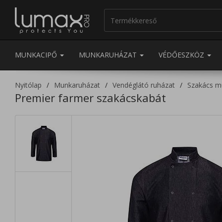
MUNKACIPŐ
MUNKARUHÁZAT
VÉDŐESZKÖZ
Nyitólap
Munkaruházat
Vendéglátó ruházat
Szakács m
Premier farmer szakácskabát