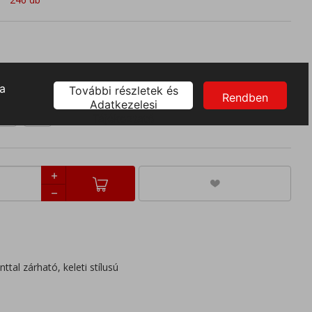
XL
3XL
tal zárható, keleti stílusú