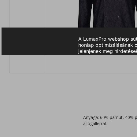
Anyaga: 60% pamut, 40% poli
állógallérral.