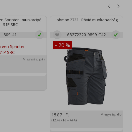
n Sprinter - munkacipő
Jobman 2722 - Rövid munkanadrág
S1P SRC
309-41
65272220-9899-C42
- 20 %
M.egység:
pár
)
15.871
Ft
M.egység:
db
2
(12.497
Ft
+ ÁFA)
(1