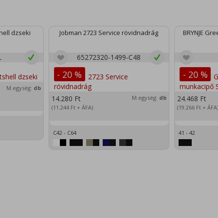
ell dzseki
Jobman 2723 Service rövidnadrág
BRYNJE Gree
L
65272320-1499-C48
- 20 %
- 20 %
M.egység:
db
14.280
Ft
M.egység:
db
24.468
Ft
(11.244
Ft
+ ÁFA)
(19.266
Ft
+ ÁFA
C42 - C64
41 - 42