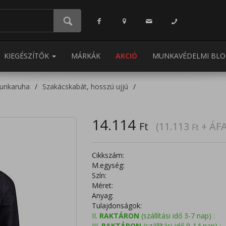
KIEGÉSZÍTŐK
MÁRKÁK
AKCIÓ
MUNKAVÉDELMI BLO
unkaruha
Szakácskabát, hosszú ujjú
14.114
Ft
(11.113
+ ÁFA
Ft
Cikkszám:
M.egység:
Szín:
Méret:
Anyag:
Tulajdonságok:
II.
RAKTÁRON
(szállítási idő 3-7 nap) :
III.
RAKTÁRON
(szállítási idő 9-14 nap) :