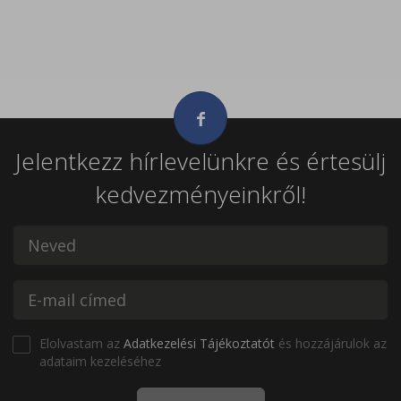
Jelentkezz hírlevelünkre és értesülj
kedvezményeinkről!
Elolvastam az
Adatkezelési Tájékoztatót
és hozzájárulok az
adataim kezeléséhez