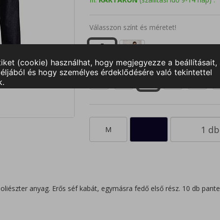
Válasszon színt és méretet!
XS
S
M
L
XL
2
M
észter anyag. Erős séf kabát, egymásra fedő első rész. 10 db pantent