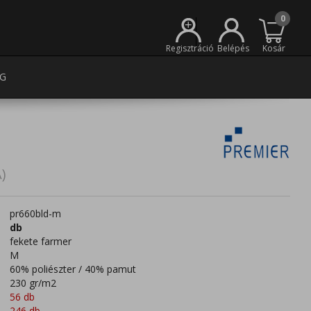
0
+
Regisztráció
Belépés
Kosár
G
)
pr660bld-m
db
fekete farmer
M
60% poliészter / 40% pamut
230 gr/m2
56 db
246 db