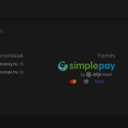
ől,
rsoldalak
Fizetés
lowsky.hu
europe.hu