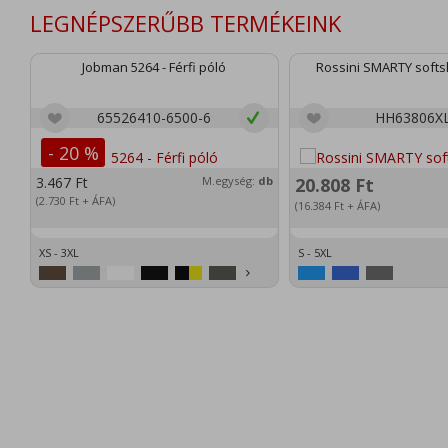
LEGNÉPSZERŰBB TERMÉKEINK
Jobman 5264 - Férfi póló
Rossini SMARTY softsh
65526410-6500-6
HH63806X
- 20 %
3.467
Ft
M.egység:
db
20.808
Ft
(2.730
Ft
+ ÁFA)
(16.384
Ft
+ ÁFA)
XS - 3XL
S - 5XL