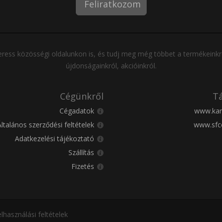
Feliratkozom
ress közösségi oldalunkon is, és tudj meg még többet a termékeinkr
újdonságainkról, akcióinkról.
Cégünkről
Tá
Cégadatok
www.kar
Általános szerződési feltételek
www.sfc
Adatkezelési tájékoztató
Szállítás
Fizetés
lhasználási feltételek