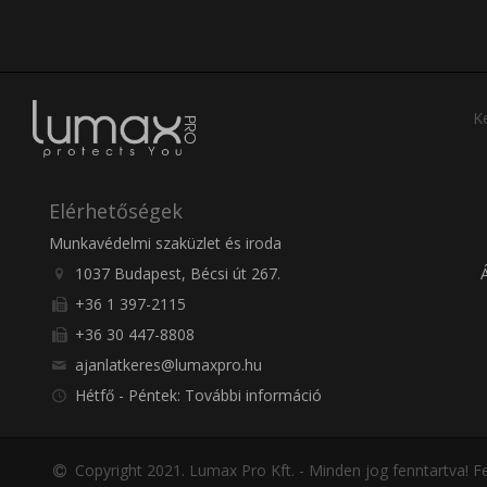
Ke
Elérhetőségek
Munkavédelmi szaküzlet és iroda
1037 Budapest, Bécsi út 267.
+36 1 397-2115
+36 30 447-8808
ajanlatkeres@lumaxpro.hu
Hétfő - Péntek: További információ
Copyright 2021. Lumax Pro Kft. - Minden jog fenntartva!
Fe