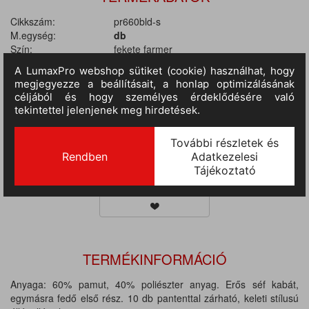
Cikkszám:
pr660bld-s
M.egység:
db
Szín:
fekete farmer
Méret:
S
Anyag:
60% poliészter / 40% pamut
Tulajdonságok:
230 gr/m2
II.
RAKTÁRON
38 db
(szállítási idő 3-7 nap) :
III.
RAKTÁRON
(szállítási idő 9-14 nap)
:
162 db
TERMÉKINFORMÁCIÓ
Anyaga: 60% pamut, 40% poliészter anyag. Erős séf kabát,
egymásra fedő első rész. 10 db pantenttal zárható, keleti stílusú