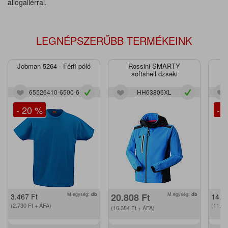
állógallérral.
LEGNÉPSZERŰBB TERMÉKEINK
Jobman 5264 - Férfi póló
Rossini SMARTY
J
softshell dzseki
65526410-6500-6
HH63806XL
- 20 %
- 
M.egység:
db
20.808
Ft
M.egység:
db
3.467
Ft
14.2
(2.730
Ft
+ ÁFA)
(11.2
(16.384
Ft
+ ÁFA)