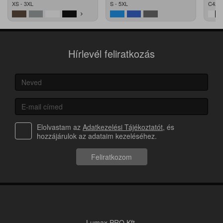
XS - 3XL
S - 5XL
C42 -
Hírlevél feliratkozás
Elolvastam az
Adatkezelési Tájékoztatót
, és
hozzájárulok az adataim kezeléséhez.
Feliratkozom
Lumax PRO Kft.