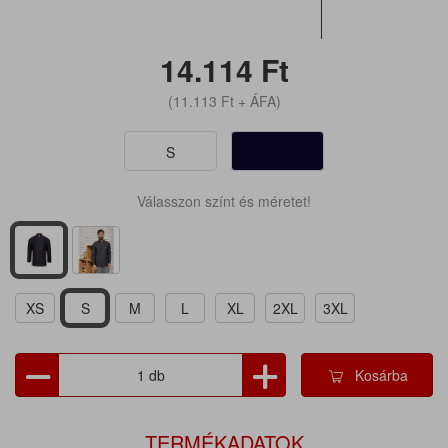
14.114
Ft
(11.113
Ft
+ ÁFA)
S
Válasszon színt és méretet!
XS
S
M
L
XL
2XL
3XL
Kosárba
TERMÉKADATOK