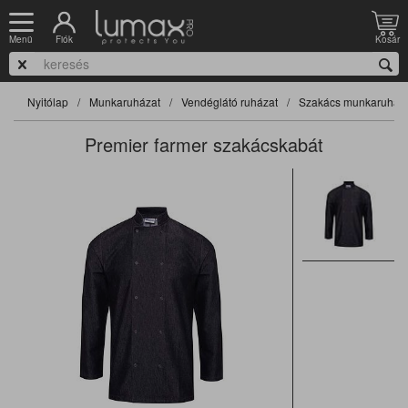
Fiók
Kosár
Menü
Nyitólap
Munkaruházat
Vendéglátó ruházat
Szakács munkaruha
Premier farmer szakácskabát