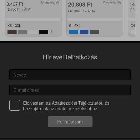
M.egység:
db
20.808
Ft
M.egység:
db
3.467
Ft
14.2
(2.730
Ft
+ ÁFA)
(11.2
(16.384
Ft
+ ÁFA)
XS - 3XL
S - 5XL
C42 -
Hírlevél feliratkozás
Elolvastam az
Adatkezelési Tájékoztatót
, és
hozzájárulok az adataim kezeléséhez.
Feliratkozom