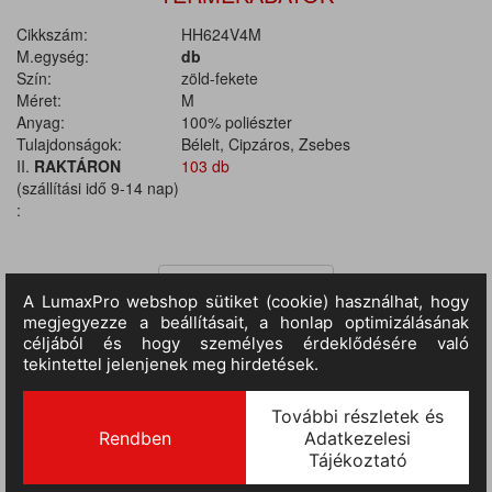
Cikkszám:
HH624V4M
M.egység:
db
Szín:
zöld-fekete
Méret:
M
Anyag:
100% poliészter
Tulajdonságok:
Bélelt, Cipzáros, Zsebes
II.
RAKTÁRON
103 db
(szállítási idő 9-14 nap)
:
TERMÉKINFORMÁCIÓ
Anyaga: Kívül 100% poliészter, Ripstop PVC-vel bevonva. Belső:
párnázás vattával és polárral, 100% poliészter. Bélelt mellény
elülső patenttal fedett cipzárral. A jobb mellkason egy tépőzárral
záródó, patenttal és tépőzárral ellátott mobiltelefon zseb, a