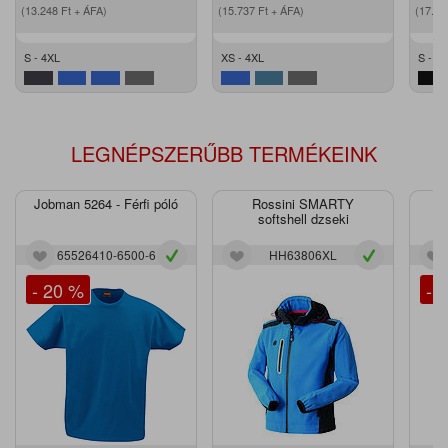
(13.248
Ft
+ ÁFA)
(15.737
Ft
+ ÁFA)
(17.1
S - 4XL
XS - 4XL
S - 3
LEGNÉPSZERŰBB TERMÉKEINK
Jobman 5264 - Férfi póló
Rossini SMARTY
J
softshell dzseki
65526410-6500-6
HH63806XL
- 20 %
- 