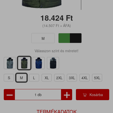
18.424
Ft
(14.507
Ft
+ ÁFA)
M
Válasszon színt és méretet!
S
M
L
XL
2XL
3XL
4XL
5XL
Kosárba
TERMÉKADATOK