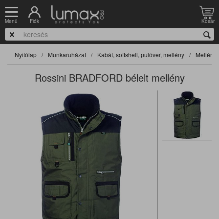
Fiók
Kosár
Menü
Nyitólap
Munkaruházat
Kabát, softshell, pulóver, mellény
Mellény
Rossini BRADFORD bélelt mellény