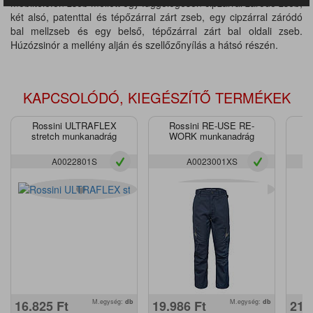
mobiltelefon zseb mellett egy függőlegesen cipzárral záródó zseb,
két alsó, patenttal és tépőzárral zárt zseb, egy cipzárral záródó
bal mellzseb és egy belső, tépőzárral zárt bal oldali zseb.
Húzózsinór a mellény alján és szellőzőnyílás a hátsó részén.
KAPCSOLÓDÓ, KIEGÉSZÍTŐ TERMÉKEK
Rossini ULTRAFLEX
Rossini RE-USE RE-
stretch munkanadrág
WORK munkanadrág
s
A0022801S
A0023001XS
16.825
Ft
M.egység:
db
19.986
Ft
M.egység:
db
21.