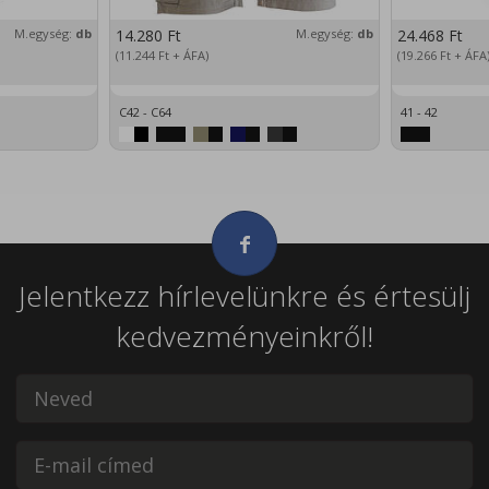
M.egység:
db
14.280
Ft
M.egység:
db
24.468
Ft
(11.244
Ft
+ ÁFA)
(19.266
Ft
+ ÁFA
C42 - C64
41 - 42
Jelentkezz hírlevelünkre és értesülj
kedvezményeinkről!