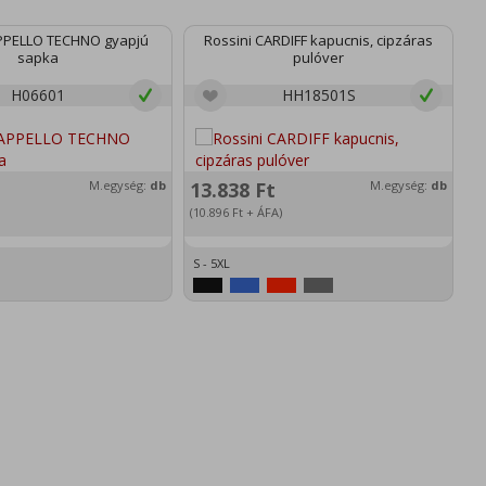
APPELLO TECHNO gyapjú
Rossini CARDIFF kapucnis, cipzáras
sapka
pulóver
H06601
HH18501S
M.egység:
db
13.838
Ft
M.egység:
db
1
(10.896
Ft
+ ÁFA)
(1
S - 5XL
S 