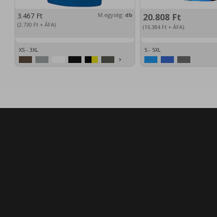
3.467
Ft
M.egység:
db
20.808
Ft
(2.730
Ft
+ ÁFA)
(16.384
Ft
+ ÁFA)
XS - 3XL
S - 5XL