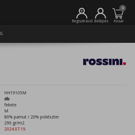
0
+
Regisztráció
Belépés
Kosár
G
HH19105M
db
fekete
M
80% pamut / 20% poliészter
290 gr/m2
2024.07.19.