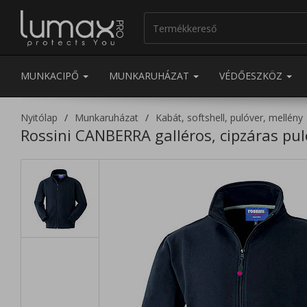
MUNKACIPŐ
MUNKARUHÁZAT
VÉDŐESZKÖZ
Nyitólap
Munkaruházat
Kabát, softshell, pulóver, mellény
Rossini CANBERRA galléros, cipzáras pul