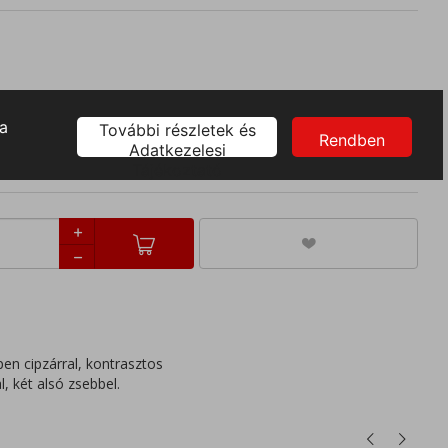
XL
4XL
5XL
en cipzárral, kontrasztos
, két alsó zsebbel.