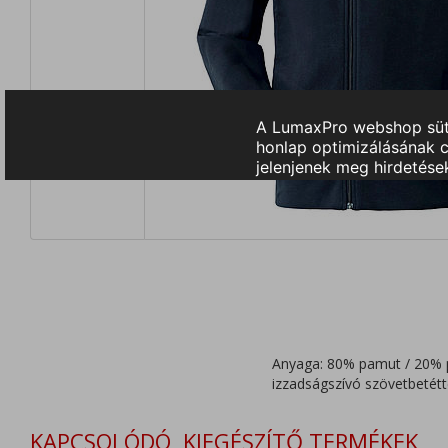
Anyaga: 80% pamut / 20% p
izzadságszívó szövetbetétte
KAPCSOLÓDÓ, KIEGÉSZÍTŐ TERMÉKEK