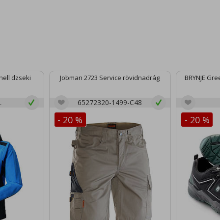
ell dzseki
Jobman 2723 Service rövidnadrág
BRYNJE Gree
L
65272320-1499-C48
- 20 %
- 20 %