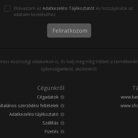
Elolvastam az
Adatkezelési Tájékoztatót
és hozzájárulok az
adataim kezeléséhez
Feliratkozom
ress közösségi oldalunkon is, és tudj meg még többet a termékeinkr
újdonságainkról, akcióinkról.
Cégünkről
Tá
Cégadatok
www.kar
Általános szerződési feltételek
www.sfc
Adatkezelési tájékoztató
Szállítás
Fizetés