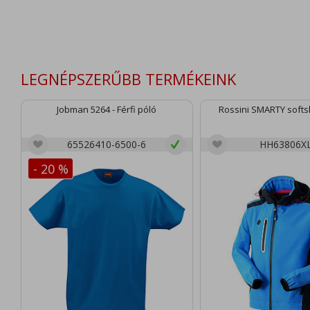
LEGNÉPSZERŰBB TERMÉKEINK
Jobman 5264 - Férfi póló
Rossini SMARTY softsh
65526410-6500-6
HH63806X
- 20 %