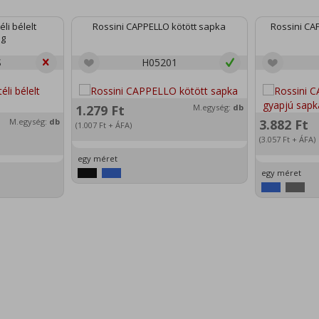
li bélelt
Rossini CAPPELLO kötött sapka
Rossini C
ág
S
H05201
1.279
Ft
M.egység:
db
M.egység:
db
3.882
Ft
(1.007
Ft
+ ÁFA)
(3.057
Ft
+ ÁFA)
egy méret
egy méret