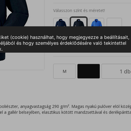
Válasszon színt és méretet!
S
M
L
XL
2XL
3
M
oliészter, anyagvastagság 290 g/m². Magas nyakú pulóver elöl közép
l a gallér belsejében, elasztikus kötött mandzsettával és derékpánttal