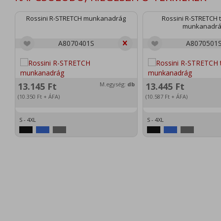
Rossini R-STRETCH munkanadrág
Rossini R-STRETCH té
munkanadr
A8070401S
A8070501
13.145
Ft
M.egység:
db
13.445
Ft
(10.350
Ft
+ ÁFA)
(10.587
Ft
+ ÁFA)
S - 4XL
S - 4XL