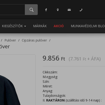
KIEGÉSZÍTŐK
MÁRKÁK
AKCIÓ
MUNKAVÉDELMI BLO
Pulóver
Cipzáras pulóver
óver
9.856
Ft
(7.761
+ ÁFA)
Ft
Cikkszám:
M.egység:
Szín:
Méret:
Anyag:
Tulajdonságok:
II.
RAKTÁRON
(szállítási idő 9-14 nap) :