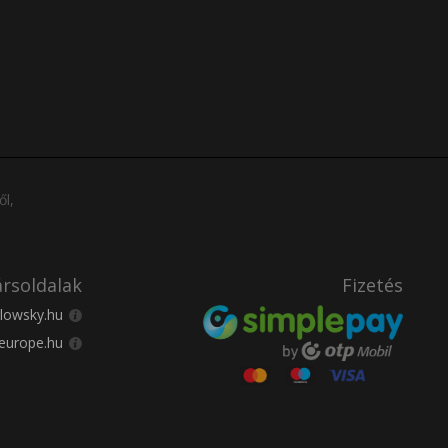
ől,
rsoldalak
Fizetés
lowsky.hu
europe.hu