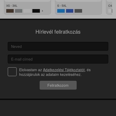
XS - 3XL
S - 5XL
C42 -
Hírlevél feliratkozás
Elolvastam az
Adatkezelési Tájékoztatót
, és
hozzájárulok az adataim kezeléséhez.
Feliratkozom