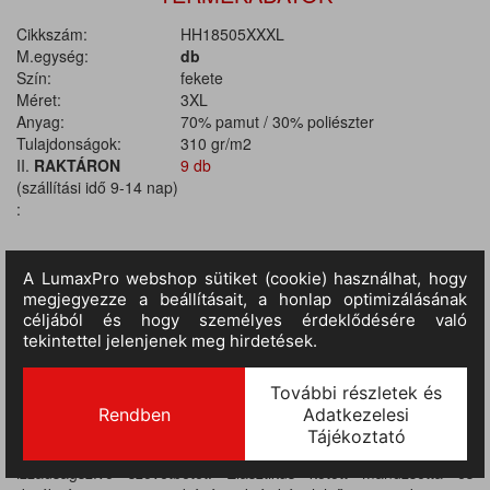
Cikkszám:
HH18505XXXL
M.egység:
db
Szín:
fekete
Méret:
3XL
Anyag:
70% pamut / 30% poliészter
Tulajdonságok:
310 gr/m2
II.
RAKTÁRON
9 db
(szállítási idő 9-14 nap)
:
TERMÉKINFORMÁCIÓ
Anyaga: 70% pamut / 30% poliészter, anyagvastagság 310 g/m².
Kapucnis, cipzáras pulóver, a kapucni belső része kontrasztos
színű, a kapucni zsinórral szűkíthető, a galléron belül
izzadságszívó szövetbetét. Elasztikus kötött mandzsetta és