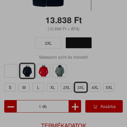
13.838
Ft
(10.896
Ft
+ ÁFA)
3XL
Válasszon színt és méretet!
S
M
L
XL
2XL
3XL
4XL
5XL
Kosárba
TERMÉKADATOK