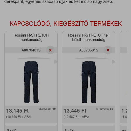
derékpánt, egyenes szabású ujjak és két elülső nagy zseb.
KAPCSOLÓDÓ, KIEGÉSZÍTŐ TERMÉKEK
Rossini R-STRETCH
Rossini R-STRETCH téli
munkanadrág
bélelt munkanadrág
A8070401S
A8070501S
13.145
Ft
M.egység:
db
13.445
Ft
M.egység:
db
1.2
(10.350
Ft
+ ÁFA)
(10.587
Ft
+ ÁFA)
(1.00
S - 4XL
S - 4XL
egy m