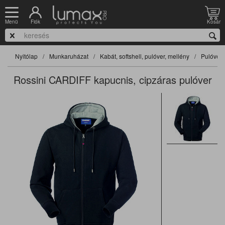
Fiók
Kosár
Menü
Nyitólap
Munkaruházat
Kabát, softshell, pulóver, mellény
Pulóver
Rossini CARDIFF kapucnis, cipzáras pulóver