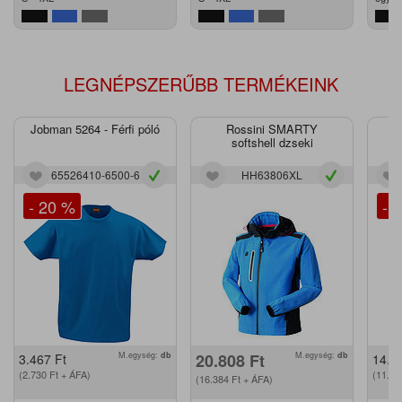
LEGNÉPSZERŰBB TERMÉKEINK
Jobman 5264 - Férfi póló
Rossini SMARTY
J
softshell dzseki
65526410-6500-6
HH63806XL
- 20 %
- 
M.egység:
db
20.808
Ft
M.egység:
db
3.467
Ft
14.2
(2.730
Ft
+ ÁFA)
(11.2
(16.384
Ft
+ ÁFA)