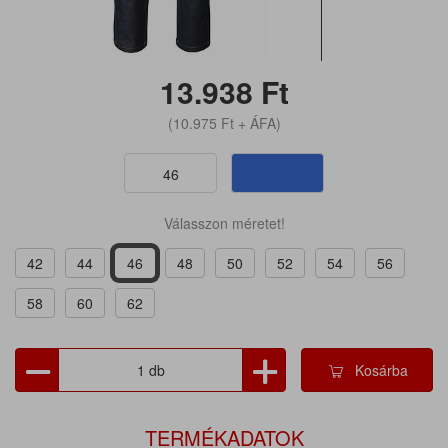
13.938
Ft
(10.975
Ft
+ ÁFA)
46
Válasszon méretet!
42
44
46
48
50
52
54
56
58
60
62
Kosárba
TERMÉKADATOK