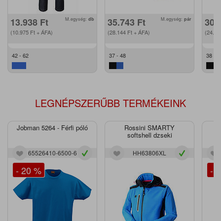
13.938
Ft
M.egység:
db
35.743
Ft
M.egység:
pár
30.
(10.975
Ft
+ ÁFA)
(28.144
Ft
+ ÁFA)
(24.2
42 - 62
37 - 48
38 - 4
LEGNÉPSZERŰBB TERMÉKEINK
Jobman 5264 - Férfi póló
Rossini SMARTY
J
softshell dzseki
65526410-6500-6
HH63806XL
- 20 %
- 