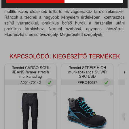
nyomógombos záródással, egy mérőszalagtartó, egy
multifunkciós oldalzseb tolltartó és vágóeszköz tároló rekesszel.
Ráncok a térdnél a nagyobb kényelem érdekében, kontrasztos
színű varratokkal, praktikus belső hurok a használat utáni
praktikus tároláshoz. Normál szabású, egyenes lábszárral.
Fluoreszkáló belső övszegély. Megerősített szegélyek.
KAPCSOLÓDÓ, KIEGÉSZÍTŐ TERMÉKEK
Rossini CARGO SOUL
Rossini STREIF HIGH
R
JEANS farmer stretch
munkabakancs S3 WR
mu
munkanadrág
SRC ESD
A001470142
PPRC40637