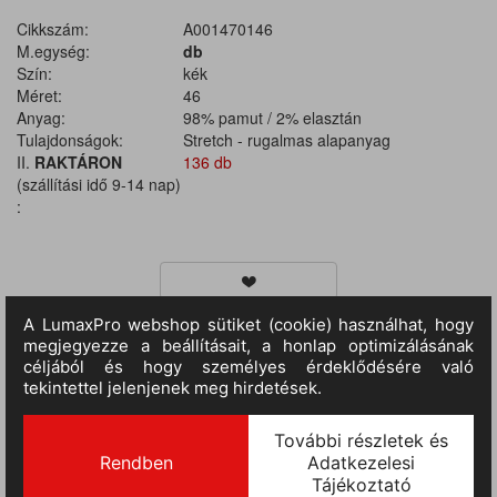
Cikkszám:
A001470146
M.egység:
db
Szín:
kék
Méret:
46
Anyag:
98% pamut / 2% elasztán
Tulajdonságok:
Stretch - rugalmas alapanyag
II.
RAKTÁRON
136 db
(szállítási idő 9-14 nap)
:
TERMÉKINFORMÁCIÓ
Anyaga: 98% pamut 2% elasztán. Többzsebes farmernadrág
rugalmas (stretch) farmer vászon anyagból, cipzáras sliccel és
rézhatású fémgombbal, dupla övhurokkal. Két ferde elülső zseb
logózott béléssel, fém szegecsekkel, két hátsó zseb fém
szegecsekkel, egy nagy multifunkciós oldalzseb enyhén bővíthető