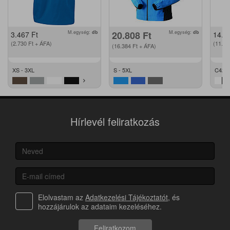
M.egység:
db
20.808
Ft
M.egység:
db
3.467
Ft
14.2
(2.730
Ft
+ ÁFA)
(11.2
(16.384
Ft
+ ÁFA)
XS - 3XL
S - 5XL
C42 -
Hírlevél feliratkozás
Elolvastam az
Adatkezelési Tájékoztatót
, és
hozzájárulok az adataim kezeléséhez.
Feliratkozom