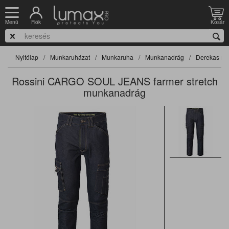
Fiók
Kosár
Menü
Nyitólap
Munkaruházat
Munkaruha
Munkanadrág
Derekas na
Rossini CARGO SOUL JEANS farmer stretch
munkanadrág