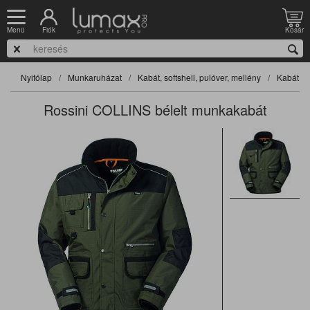
Fiók
Kosár
Menü
Nyitólap
Munkaruházat
Kabát, softshell, pulóver, mellény
Kabát, so
Rossini COLLINS bélelt munkakabát