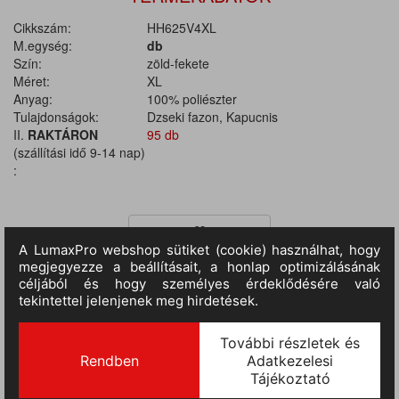
Cikkszám:
HH625V4XL
M.egység:
db
Szín:
zöld-fekete
Méret:
XL
Anyag:
100% poliészter
Tulajdonságok:
Dzseki fazon, Kapucnis
II.
RAKTÁRON
95 db
(szállítási idő 9-14 nap)
:
TERMÉKINFORMÁCIÓ
Anyaga: Kívül 100% poliészter, Ripstop PVC-vel bevonva. Belső:
párnázás vattával és gyapjúval, 100% poliészter. Bélelt
munkakabát, elöl patentekkel fedett cipzárral. Gallérba rejtett
kapucni tépőzáras záródással. Jobb mellrészen tépőzárral záródó