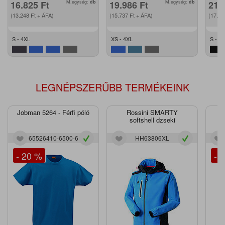
16.825
Ft
M.egység:
db
19.986
Ft
M.egység:
db
21.
(13.248
Ft
+ ÁFA)
(15.737
Ft
+ ÁFA)
(17.1
S - 4XL
XS - 4XL
S - 3
LEGNÉPSZERŰBB TERMÉKEINK
Jobman 5264 - Férfi póló
Rossini SMARTY
J
softshell dzseki
65526410-6500-6
HH63806XL
- 20 %
- 