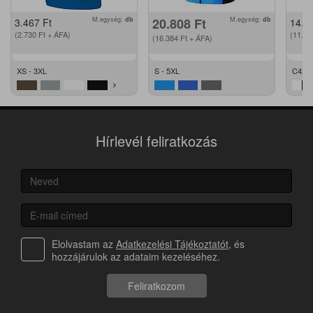
M.egység:
db
20.808
Ft
M.egység:
db
3.467
Ft
14.2
(2.730
Ft
+ ÁFA)
(11.2
(16.384
Ft
+ ÁFA)
XS - 3XL
S - 5XL
C42 -
Hírlevél feliratkozás
Elolvastam az
Adatkezelési Tájékoztatót
, és
hozzájárulok az adataim kezeléséhez.
Feliratkozom