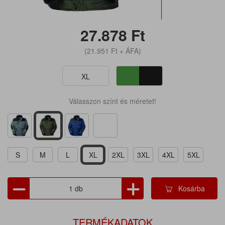
27.878
Ft
(21.951
Ft
+ ÁFA)
XL
Válasszon színt és méretet!
S
M
L
XL
2XL
3XL
4XL
5XL
Kosárba
TERMÉKADATOK