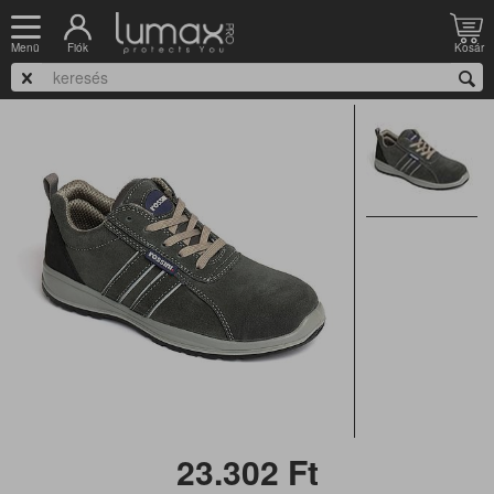
Nyitólap
Munkacipő
Munkavédelmi cipő
Félcipő
S1P félcipő
Fiók
Kosár
Menü
Rossini TORONTO munkacipő S1P SRC
23.302
Ft