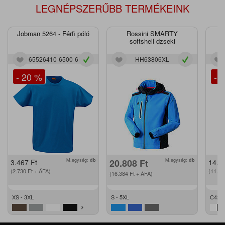
LEGNÉPSZERŰBB TERMÉKEINK
Jobman 5264 - Férfi póló
Rossini SMARTY
J
softshell dzseki
65526410-6500-6
HH63806XL
- 20 %
- 
M.egység:
db
20.808
Ft
M.egység:
db
3.467
Ft
14.2
(2.730
Ft
+ ÁFA)
(11.2
(16.384
Ft
+ ÁFA)
XS - 3XL
S - 5XL
C42 -