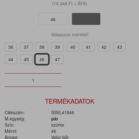
(18.348
Ft
+ ÁFA)
46
Válasszon méretet!
36
37
38
39
40
41
42
43
44
45
46
47
TERMÉKADATOK
Cikkszám:
SSVL41846
M.egység:
pár
Szín:
szürke
Méret:
46
Anyag:
Velúr bőr