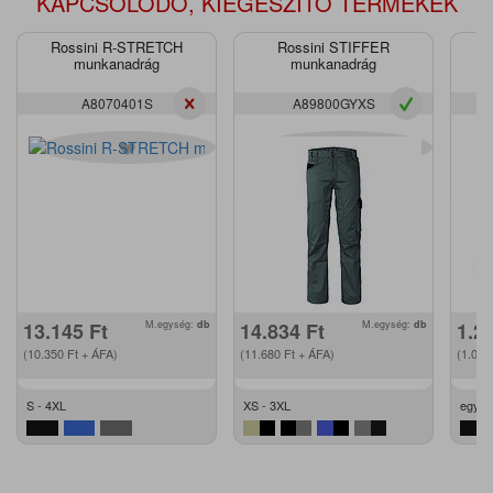
KAPCSOLÓDÓ, KIEGÉSZÍTŐ TERMÉKEK
Rossini R-STRETCH
Rossini STIFFER
munkanadrág
munkanadrág
A8070401S
A89800GYXS
13.145
Ft
M.egység:
db
14.834
Ft
M.egység:
db
1.2
(10.350
Ft
+ ÁFA)
(11.680
Ft
+ ÁFA)
(1.00
S - 4XL
XS - 3XL
egy m