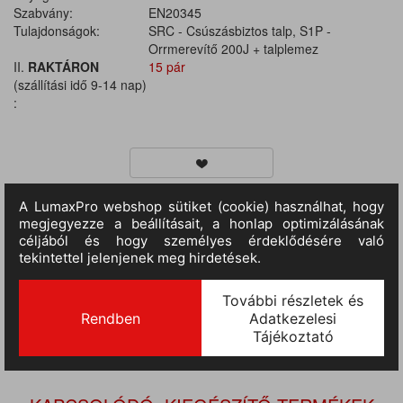
Szabvány:
EN20345
Tulajdonságok:
SRC - Csúszásbiztos talp, S1P -
Orrmerevítő 200J + talplemez
II.
RAKTÁRON
15 pár
(szállítási idő 9-14 nap)
:
TERMÉKINFORMÁCIÓ
Fémmentes munkacipő szürke szarvasbőrből, szürke belső
béléssel, párnázott cipőnyelvvel, kompozit orrmerevítővel, nem
fémes talplemezzel, légáteresztő és antisztatikus kivehető
talpbetéttel. Kétsűrűségű poliuretán talp. EN ISO 20345:2011 S1P
SRC