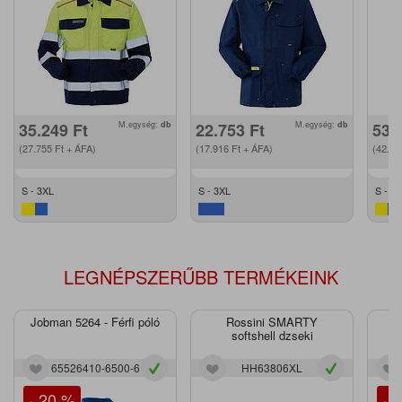
35.249
Ft
M.egység:
db
22.753
Ft
M.egység:
db
53.
(27.755
Ft
+ ÁFA)
(17.916
Ft
+ ÁFA)
(42.2
S - 3XL
S - 3XL
S - 3
LEGNÉPSZERŰBB TERMÉKEINK
Jobman 5264 - Férfi póló
Rossini SMARTY
J
softshell dzseki
65526410-6500-6
HH63806XL
- 20 %
- 