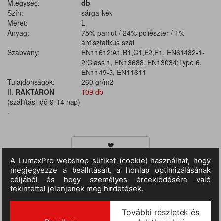
M.egység:
db
Szín:
sárga-kék
Méret:
L
Anyag:
75% pamut / 24% poliészter / 1%
antisztatikus szál
Szabvány:
EN11612:A1,B1,C1,E2,F1, EN61482-1-
2:Class 1, EN13688, EN13034:Type 6,
EN1149-5, EN11611
Tulajdonságok:
260 gr/m2
II.
RAKTÁRON
109 db
(szállítási idő 9-14 nap)
:
TERMÉKINFORMÁCIÓ
Alapanayag: 75% pamut, 24% poliészter, 1% antisztatikus szál,
anyagavastagság 270 g/m². Kontrasztos elemek anyaga: 75%
pamut, 24% poliészter, 1% antisztatikus szál, anyagavastagság