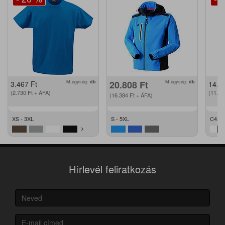
M.egység:
db
20.808
Ft
M.egység:
db
3.467
Ft
14.2
(2.730
Ft
+ ÁFA)
(11.2
(16.384
Ft
+ ÁFA)
XS - 3XL
S - 5XL
C42 -
Hírlevél feliratkozás