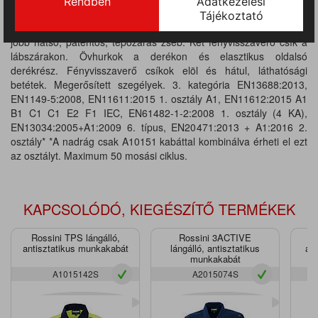
260 g/m². Munkanadrág elasztikus derékrésszel, cipzárral és
hagyományos gombbal záródó sliccel. Két belső elülső zseb, egy
jobb hátsó, patentos, tépőzáras zseb. Két fényvisszaverő csík a
lábszárakon. Övhurkok a derékon és elasztikus oldalsó
derékrész. Fényvisszaverő csíkok elöl és hátul, láthatósági
betétek. Megerősített szegélyek. 3. kategória EN13688:2013,
EN1149-5:2008, EN11611:2015 1. osztály A1, EN11612:2015 A1
B1 C1 C1 E2 F1 IEC, EN61482-1-2:2008 1. osztály (4 KA),
EN13034:2005+A1:2009 6. típus, EN20471:2013 + A1:2016 2.
osztály* *A nadrág csak A10151 kabáttal kombinálva érheti el ezt
az osztályt. Maximum 50 mosási ciklus.
KAPCSOLÓDÓ, KIEGÉSZÍTŐ TERMÉKEK
Rossini TPS lángálló,
Rossini 3ACTIVE
R
antisztatikus munkakabát
lángálló, antisztatikus
ant
munkakabát
A1015142S
A2015074S