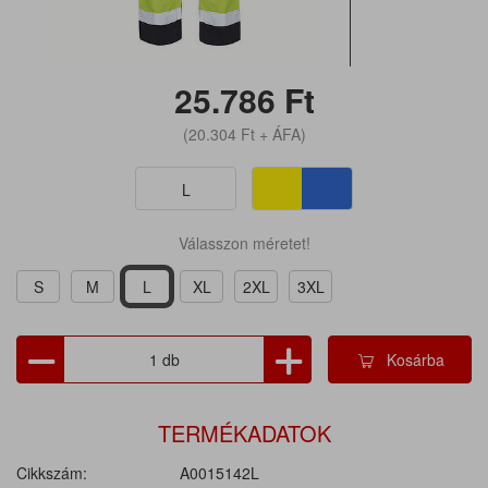
25.786
Ft
(20.304
Ft
+ ÁFA)
L
Válasszon méretet!
S
M
L
XL
2XL
3XL
Kosárba
TERMÉKADATOK
Cikkszám:
A0015142L