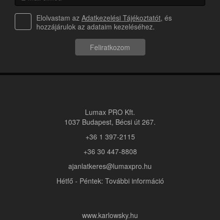
Elolvastam az
Adatkezelési Tájékoztatót
, és
hozzájárulok az adataim kezeléséhez.
Feliratkozom
Lumax PRO Kft.
1037 Budapest, Bécsi út 267.
+36 1 397-2115
+36 30 447-8808
ajanlatkeres@lumaxpro.hu
Hétfő - Péntek: További információ
www.karlowsky.hu