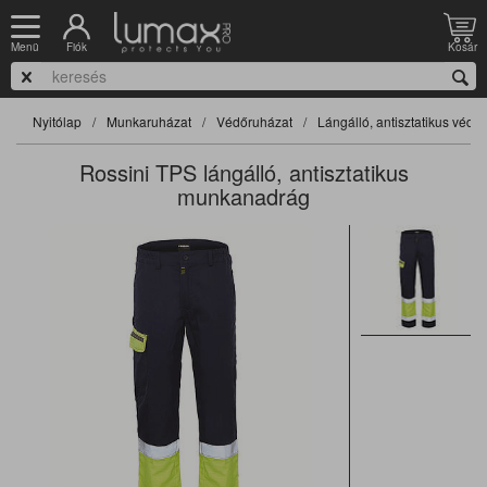
Fiók
Kosár
Menü
Nyitólap
Munkaruházat
Védőruházat
Lángálló, antisztatikus védő
Rossini TPS lángálló, antisztatikus
munkanadrág