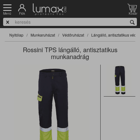
Fiók
Kosár
Menü
Nyitólap
Munkaruházat
Védőruházat
Lángálló, antisztatikus védő
Rossini TPS lángálló, antisztatikus
munkanadrág