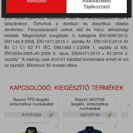
260 g/m². Munkanadrág elasztikus derékrésszel, cipzárral és
hagyományos gombbal záródó sliccel. Két belső elülső zseb, egy
jobb hátsó, patentos, tépőzáras zseb. Két fényvisszaverő csík a
lábszárakon. Övhurkok a derékon és elasztikus oldalsó
derékrész. Fényvisszaverő csíkok elöl és hátul, láthatósági
betétek. Megerősített szegélyek. 3. kategória EN13688:2013,
EN1149-5:2008, EN11611:2015 1. osztály A1, EN11612:2015 A1
B1 C1 C1 E2 F1 IEC, EN61482-1-2:2008 1. osztály (4 KA),
EN13034:2005+A1:2009 6. típus, EN20471:2013 + A1:2016 2.
osztály* *A nadrág csak A10151 kabáttal kombinálva érheti el ezt
az osztályt. Maximum 50 mosási ciklus.
KAPCSOLÓDÓ, KIEGÉSZÍTŐ TERMÉKEK
Rossini TPS lángálló,
Rossini 3ACTIVE
R
antisztatikus munkakabát
lángálló, antisztatikus
ant
munkakabát
A1015142S
A2015074S