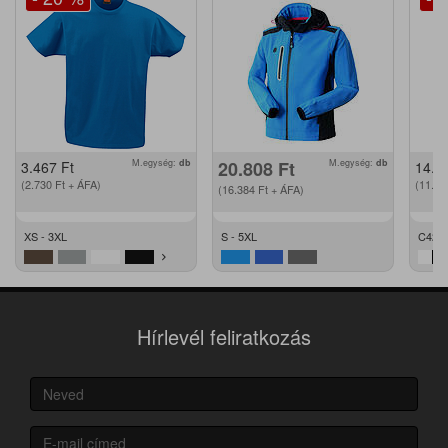
M.egység:
db
20.808
Ft
M.egység:
db
3.467
Ft
14.2
(2.730
Ft
+ ÁFA)
(11.2
(16.384
Ft
+ ÁFA)
XS - 3XL
S - 5XL
C42 -
Hírlevél feliratkozás