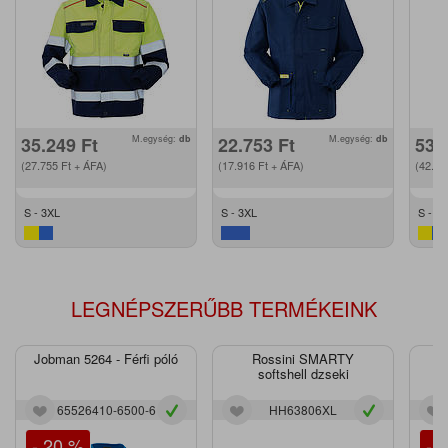
35.249
Ft
M.egység:
db
22.753
Ft
M.egység:
db
53.
(27.755
Ft
+ ÁFA)
(17.916
Ft
+ ÁFA)
(42.2
S - 3XL
S - 3XL
S - 3
LEGNÉPSZERŰBB TERMÉKEINK
Jobman 5264 - Férfi póló
Rossini SMARTY
J
softshell dzseki
65526410-6500-6
HH63806XL
- 20 %
- 