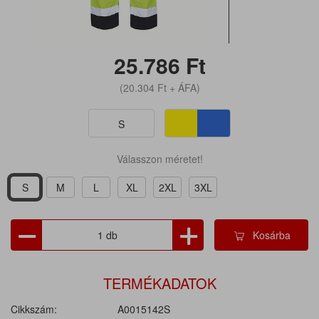
25.786
Ft
(20.304
Ft
+ ÁFA)
S
Válasszon méretet!
S
M
L
XL
2XL
3XL
Kosárba
TERMÉKADATOK
Cikkszám:
A0015142S