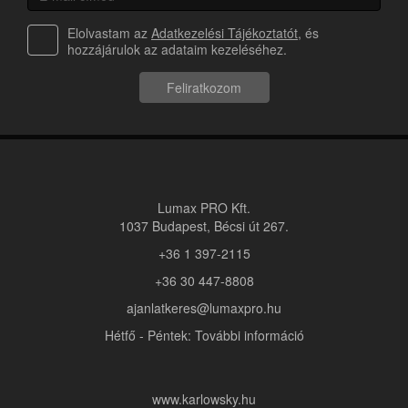
Elolvastam az
Adatkezelési Tájékoztatót
, és
hozzájárulok az adataim kezeléséhez.
Feliratkozom
Lumax PRO Kft.
1037 Budapest, Bécsi út 267.
+36 1 397-2115
+36 30 447-8808
ajanlatkeres@lumaxpro.hu
Hétfő - Péntek: További információ
www.karlowsky.hu