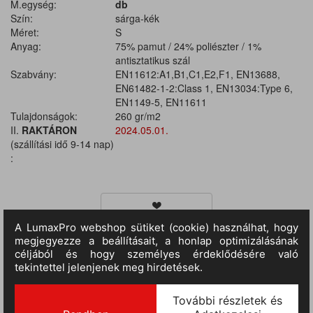
M.egység:
db
Szín:
sárga-kék
Méret:
S
Anyag:
75% pamut / 24% poliészter / 1%
antisztatikus szál
Szabvány:
EN11612:A1,B1,C1,E2,F1, EN13688,
EN61482-1-2:Class 1, EN13034:Type 6,
EN1149-5, EN11611
Tulajdonságok:
260 gr/m2
II.
RAKTÁRON
2024.05.01.
(szállítási idő 9-14 nap)
:
TERMÉKINFORMÁCIÓ
Alapanayag: 75% pamut, 24% poliészter, 1% antisztatikus szál,
anyagavastagság 270 g/m². Kontrasztos elemek anyaga: 75%
pamut, 24% poliészter, 1% antisztatikus szál, anyagavastagság