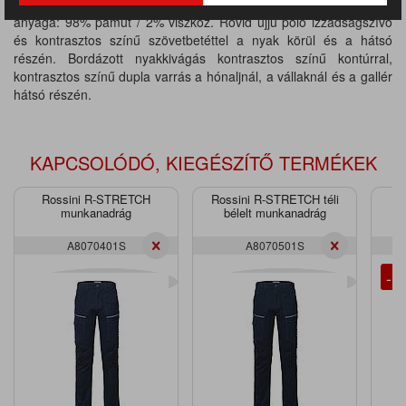
Anyaga: 100% pamut, anyagvastagság 160 g/m². Szürke szín
anyaga: 98% pamut / 2% viszkóz. Rövid ujjú póló izzadságszívó
és kontrasztos színű szövetbetéttel a nyak körül és a hátsó
részén. Bordázott nyakkivágás kontrasztos színű kontúrral,
kontrasztos színű dupla varrás a hónaljnál, a vállaknál és a gallér
hátsó részén.
KAPCSOLÓDÓ, KIEGÉSZÍTŐ TERMÉKEK
Rossini R-STRETCH
Rossini R-STRETCH téli
Ro
munkanadrág
bélelt munkanadrág
A8070401S
A8070501S
- 