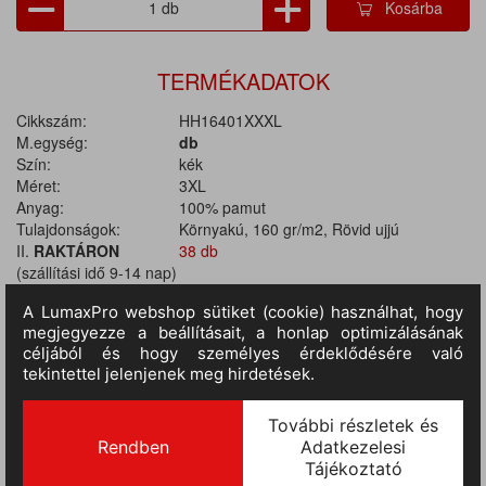
Kosárba
TERMÉKADATOK
Cikkszám:
HH16401XXXL
M.egység:
db
Szín:
kék
Méret:
3XL
Anyag:
100% pamut
Tulajdonságok:
Környakú, 160 gr/m2, Rövid ujjú
II.
RAKTÁRON
38 db
(szállítási idő 9-14 nap)
:
TERMÉKINFORMÁCIÓ