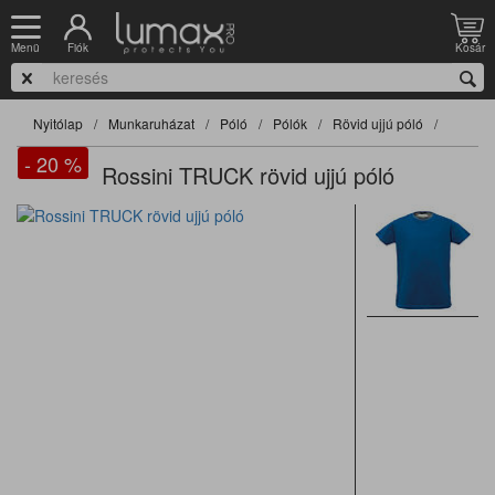
Fiók
Kosár
Menü
Nyitólap
Munkaruházat
Póló
Pólók
Rövid ujjú póló
- 20
%
Rossini TRUCK rövid ujjú póló