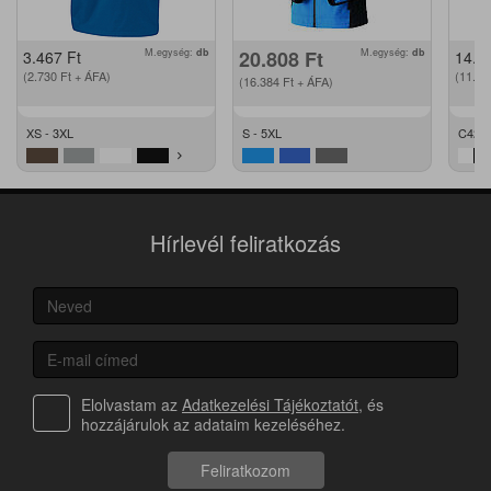
M.egység:
db
20.808
Ft
M.egység:
db
3.467
Ft
14.2
(2.730
Ft
+ ÁFA)
(11.2
(16.384
Ft
+ ÁFA)
XS - 3XL
S - 5XL
C42 -
Hírlevél feliratkozás
Elolvastam az
Adatkezelési Tájékoztatót
, és
hozzájárulok az adataim kezeléséhez.
Feliratkozom