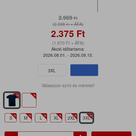
2.969
Ft
(2.338
+ ÁFA)
Ft
2.375
Ft
(1.870
Ft
+ ÁFA)
Akció időtartama:
2026.08.01. - 2026.09.15.
3XL
Válasszon színt és méretet!
S
M
L
XL
2XL
3XL