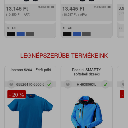
13.145
Ft
M.egység:
db
13.445
Ft
M.egység:
db
3.98
(3.13
(10.350
Ft
+ ÁFA)
(10.587
Ft
+ ÁFA)
S - 4XL
S - 4XL
S - X
LEGNÉPSZERŰBB TERMÉKEINK
Jobman 5264 - Férfi póló
Rossini SMARTY
J
softshell dzseki
65526410-6500-6
HH63806XL
- 20 %
- 