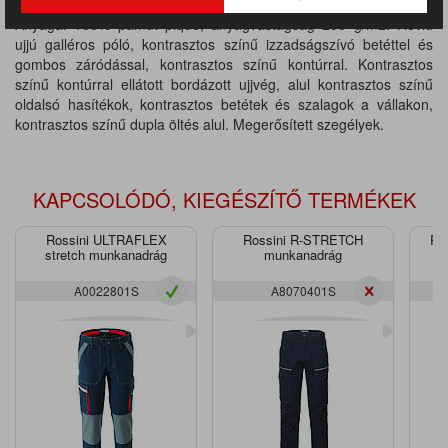
Anyaga: 100% pamut piqué, anyagvastagság 200 g/m2. Rövid
ujjú galléros póló, kontrasztos színű izzadságszívó betéttel és
gombos záródással, kontrasztos színű kontúrral. Kontrasztos
színű kontúrral ellátott bordázott ujjvég, alul kontrasztos színű
oldalsó hasítékok, kontrasztos betétek és szalagok a vállakon,
kontrasztos színű dupla öltés alul. Megerősített szegélyek.
KAPCSOLÓDÓ, KIEGÉSZÍTŐ TERMÉKEK
Rossini ULTRAFLEX
Rossini R-STRETCH
Ro
stretch munkanadrág
munkanadrág
A0022801S
A8070401S