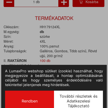
Kosárba
TERMÉKADATOK
Cikkszám:
HH179124XL
M.egység:
db
Szín:
szürke
Méret:
4XL
Anyag:
100% pamut
Tulajdonságok:
Galléros, Gombos, Több színű, Rövid
ujjú, 200 gr/m2
II.
RAKTÁRON
100 db
(szállítási idő 9-14 nap)
:
TERMÉKINFORMÁCIÓ