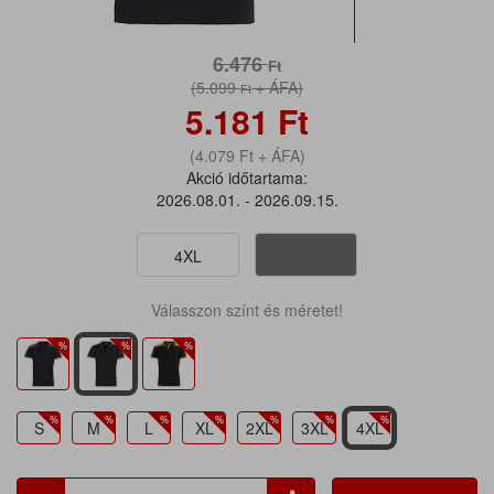
6.476
Ft
(5.099
+ ÁFA)
Ft
5.181
Ft
(4.079
Ft
+ ÁFA)
Akció időtartama:
2026.08.01. - 2026.09.15.
4XL
Válasszon színt és méretet!
S
M
L
XL
2XL
3XL
4XL