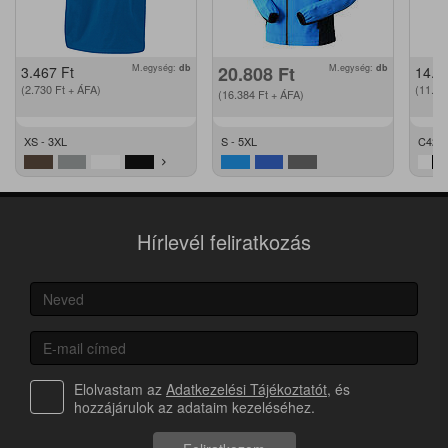
M.egység:
db
20.808
Ft
M.egység:
db
3.467
Ft
14.2
(2.730
Ft
+ ÁFA)
(11.2
(16.384
Ft
+ ÁFA)
XS - 3XL
S - 5XL
C42 -
Hírlevél feliratkozás
Elolvastam az
Adatkezelési Tájékoztatót
, és
hozzájárulok az adataim kezeléséhez.