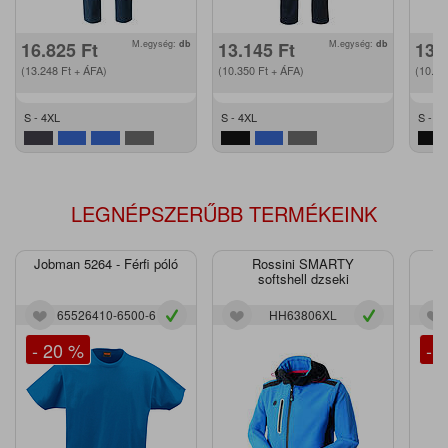
16.825
Ft
M.egység:
db
13.145
Ft
M.egység:
db
13.
(13.248
Ft
+ ÁFA)
(10.350
Ft
+ ÁFA)
(10.5
S - 4XL
S - 4XL
S - 4
LEGNÉPSZERŰBB TERMÉKEINK
Jobman 5264 - Férfi póló
Rossini SMARTY
J
softshell dzseki
65526410-6500-6
HH63806XL
- 20 %
- 