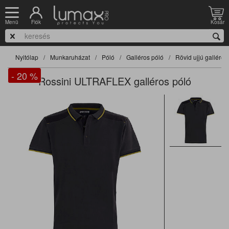
Fiók
Kosár
Menü
Nyitólap
Munkaruházat
Póló
Galléros póló
Rövid ujjú galléros
- 20
%
Rossini ULTRAFLEX galléros póló