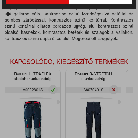
Anyaga: 100% pamut piqué, anyagvastagság 200 g/m2. Rövid
ujjú galléros póló, kontrasztos színű izzadságszívó betéttel és
gombos záródással, kontrasztos színű kontúrral. Kontrasztos
színű kontúrral ellátott bordázott ujjvég, alul kontrasztos színű
oldalsó hasítékok, kontrasztos betétek és szalagok a vállakon,
kontrasztos színű dupla öltés alul. Megerősített szegélyek.
KAPCSOLÓDÓ, KIEGÉSZÍTŐ TERMÉKEK
Rossini ULTRAFLEX
Rossini R-STRETCH
Ro
stretch munkanadrág
munkanadrág
A0022801S
A8070401S