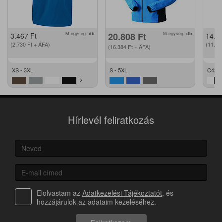
M.egység:
db
20.808
Ft
M.egység:
db
3.467
Ft
14.2
(2.730
Ft
+ ÁFA)
(11.2
(16.384
Ft
+ ÁFA)
XS - 3XL
S - 5XL
C42 -
Hírlevél feliratkozás
Elolvastam az
Adatkezelési Tájékoztatót
, és
hozzájárulok az adataim kezeléséhez.