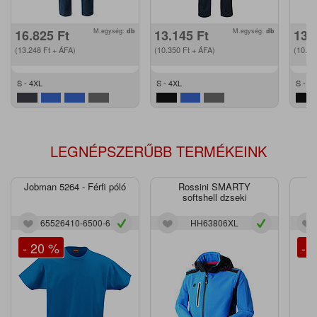
16.825
Ft
M.egység:
db
13.145
Ft
M.egység:
db
13.
(13.248
Ft
+ ÁFA)
(10.350
Ft
+ ÁFA)
(10.5
S - 4XL
S - 4XL
S - 4
LEGNÉPSZERŰBB TERMÉKEINK
Jobman 5264 - Férfi póló
Rossini SMARTY
J
softshell dzseki
65526410-6500-6
HH63806XL
- 20 %
- 