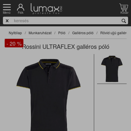
Fiók
Kosár
Menü
Nyitólap
Munkaruházat
Póló
Galléros póló
Rövid ujjú galléros
- 20
%
Rossini ULTRAFLEX galléros póló