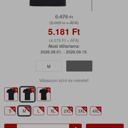
6.476
Ft
(5.099
+ ÁFA)
Ft
5.181
Ft
(4.079
Ft
+ ÁFA)
Akció időtartama:
2026.08.01. - 2026.09.15.
M
Válasszon színt és méretet!
S
M
L
XL
2XL
3XL
4XL