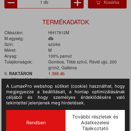
Kosárba
TERMÉKADATOK
Cikkszám:
HH17912M
M.egység:
db
Szín:
szürke
Méret:
M
Anyag:
100% pamut
Tulajdonságok:
Gombos, Több színű, Rövid ujjú, 200
gr/m2, Galléros
II.
RAKTÁRON
1 398 db
(szállítási idő 9-14 nap)
:
TERMÉKINFORMÁCIÓ