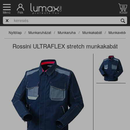
Fiók
Kosár
Menü
Nyitólap
Munkaruházat
Munkaruha
Munkakabát
Munkavédelm
Rossini ULTRAFLEX stretch munkakabát