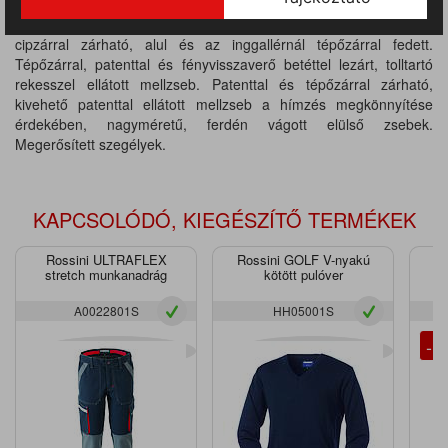
Megerősített könyökvarratok, alul tépőzárral állítható
mandzsetták, dupla oldalsó rugalmas derékrész. Középen
cipzárral zárható, alul és az inggallérnál tépőzárral fedett.
Tépőzárral, patenttal és fényvisszaverő betéttel lezárt, tolltartó
rekesszel ellátott mellzseb. Patenttal és tépőzárral zárható,
kivehető patenttal ellátott mellzseb a hímzés megkönnyítése
érdekében, nagyméretű, ferdén vágott elülső zsebek.
Megerősített szegélyek.
KAPCSOLÓDÓ, KIEGÉSZÍTŐ TERMÉKEK
Rossini ULTRAFLEX
Rossini GOLF V-nyakú
Ro
stretch munkanadrág
kötött pulóver
A0022801S
HH05001S
- 