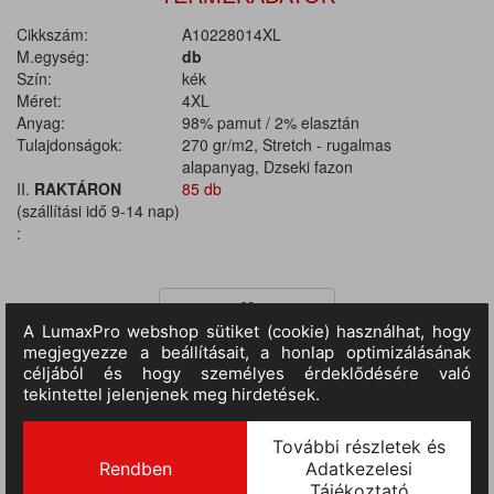
Cikkszám:
A10228014XL
M.egység:
db
Szín:
kék
Méret:
4XL
Anyag:
98% pamut / 2% elasztán
Tulajdonságok:
270 gr/m2, Stretch - rugalmas
alapanyag, Dzseki fazon
II.
RAKTÁRON
85 db
(szállítási idő 9-14 nap)
:
TERMÉKINFORMÁCIÓ
Anyaga: 98% pamutvászon 2% elasztán, anyagvastagság 270
g/m2. Minden évszakban használható munkadzseki rugalmas
(stretch) anyagból, fényvisszaverő szegéllyel a hátsó részen.