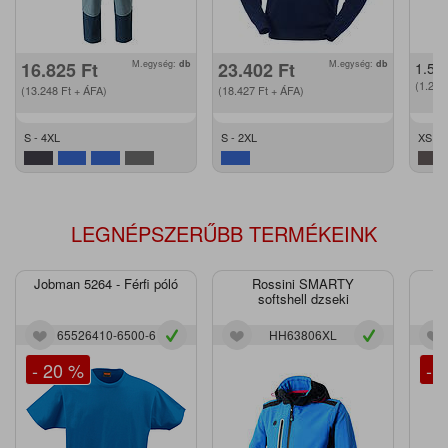
16.825
Ft
M.egység:
db
23.402
Ft
M.egység:
db
1.57
(1.24
(13.248
Ft
+ ÁFA)
(18.427
Ft
+ ÁFA)
S - 4XL
S - 2XL
XS - 
LEGNÉPSZERŰBB TERMÉKEINK
Jobman 5264 - Férfi póló
Rossini SMARTY
J
softshell dzseki
65526410-6500-6
HH63806XL
- 20 %
- 