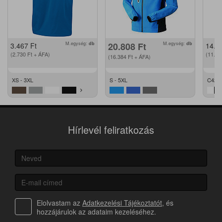
M.egység:
db
20.808
Ft
M.egység:
db
3.467
Ft
14.2
(2.730
Ft
+ ÁFA)
(11.2
(16.384
Ft
+ ÁFA)
XS - 3XL
S - 5XL
C42 -
Hírlevél feliratkozás
Elolvastam az
Adatkezelési Tájékoztatót
, és
hozzájárulok az adataim kezeléséhez.