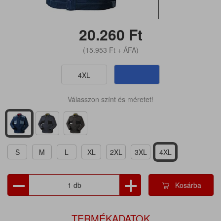
20.260
Ft
(15.953
Ft
+ ÁFA)
4XL
Válasszon színt és méretet!
S
M
L
XL
2XL
3XL
4XL
Kosárba
TERMÉKADATOK