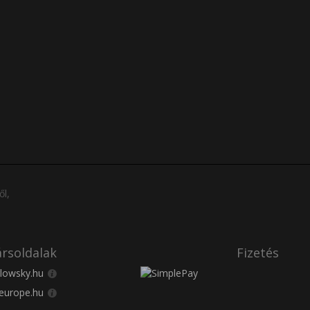
ől,
rsoldalak
Fizetés
lowsky.hu
europe.hu