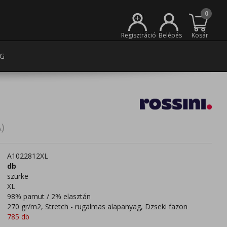
0
+
Regisztráció
Belépés
Kosár
G
)
A1022812XL
db
szürke
XL
98% pamut / 2% elasztán
270 gr/m2, Stretch - rugalmas alapanyag, Dzseki fazon
785 db