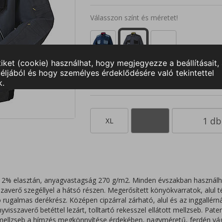
Válasszon színt és méretet!
S
M
L
XL
2XL
3
XL
2% elasztán, anyagvastagság 270 g/m2. Minden évszakban használ
szaverő szegéllyel a hátsó részen. Megerősített könyökvarratok, alul té
rugalmas derékrész. Középen cipzárral zárható, alul és az inggallérnál
yvisszaverő betéttel lezárt, tolltartó rekesszel ellátott mellzseb. Pate
t mellzseb a hímzés megkönnyítése érdekében, nagyméretű, ferdén vág