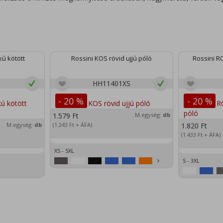
ú kötött
Rossini KOS rövid ujjú póló
Rossini RO
HH11401XS
- 20 %
- 20 %
1.579
Ft
M.egység:
db
M.egység:
db
(1.243
Ft
+ ÁFA)
1.820
Ft
(1.433
Ft
+ ÁFA)
XS - 5XL
S - 3XL