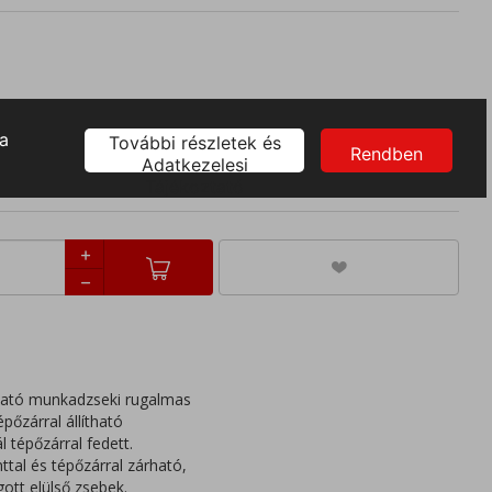
XL
4XL
ható munkadzseki rugalmas
pőzárral állítható
 tépőzárral fedett.
nttal és tépőzárral zárható,
ott elülső zsebek.