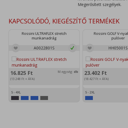
Megerősített szegélyek.
KAPCSOLÓDÓ, KIEGÉSZÍTŐ TERMÉKEK
Rossini ULTRAFLEX stretch
Rossini GOLF V-nyak
munkanadrág
pulóver
A0022801S
HH05001S
16.825
Ft
M.egység:
db
23.402
Ft
(13.248
Ft
+ ÁFA)
(18.427
Ft
+ ÁFA)
S - 4XL
S - 2XL