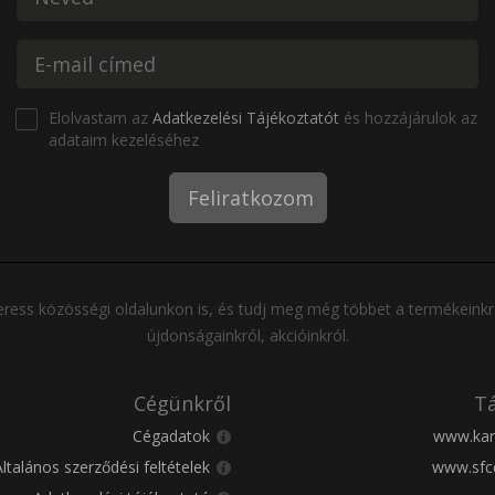
Elolvastam az
Adatkezelési Tájékoztatót
és hozzájárulok az
adataim kezeléséhez
Feliratkozom
ress közösségi oldalunkon is, és tudj meg még többet a termékeinkr
újdonságainkról, akcióinkról.
Cégünkről
Tá
Cégadatok
www.kar
Általános szerződési feltételek
www.sfc