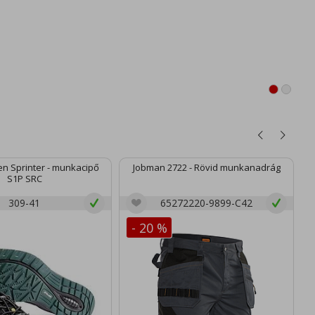
n Sprinter - munkacipő
Jobman 2722 - Rövid munkanadrág
S1P SRC
309-41
65272220-9899-C42
- 20 %