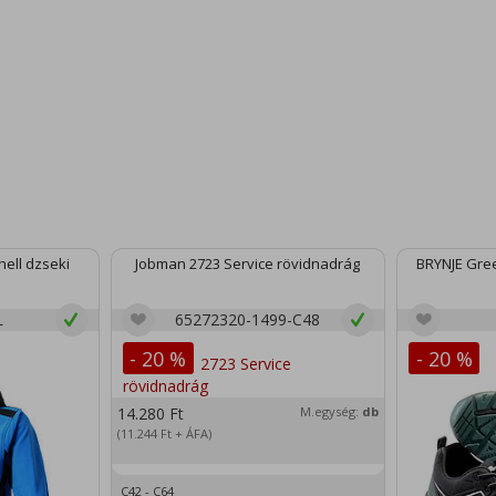
ell dzseki
Jobman 2723 Service rövidnadrág
BRYNJE Gree
L
65272320-1499-C48
- 20 %
- 20 %
14.280
Ft
M.egység:
db
(11.244
Ft
+ ÁFA)
C42 - C64