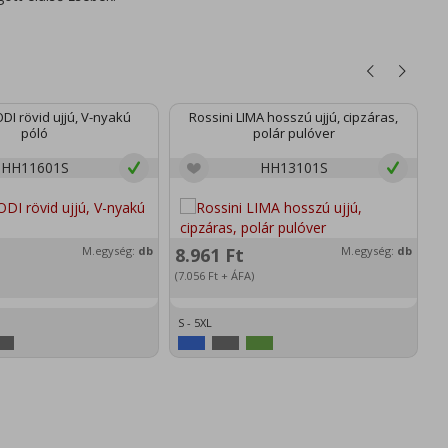
DI rövid ujjú, V-nyakú
Rossini LIMA hosszú ujjú, cipzáras,
póló
polár pulóver
HH11601S
HH13101S
M.egység:
db
8.961
Ft
M.egység:
db
1
(7.056
Ft
+ ÁFA)
(1
S - 5XL
36