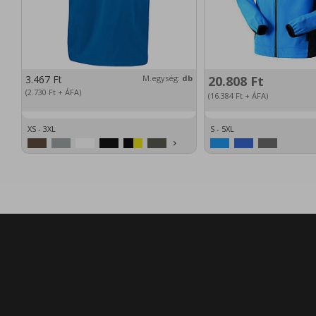
3.467
Ft
M.egység:
db
20.808
Ft
(2.730
Ft
+ ÁFA)
(16.384
Ft
+ ÁFA)
XS - 3XL
S - 5XL