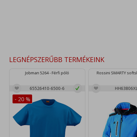
LEGNÉPSZERŰBB TERMÉKEINK
Jobman 5264 - Férfi póló
Rossini SMARTY softsh
65526410-6500-6
HH63806X
- 20 %