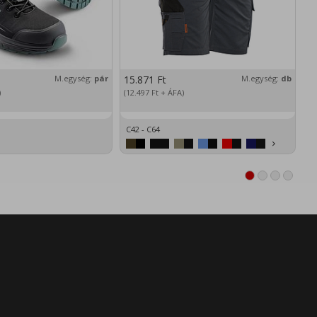
M.egység:
pár
15.871
Ft
M.egység:
db
2
)
(12.497
Ft
+ ÁFA)
(1
C42 - C64
XS