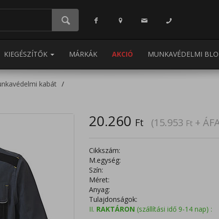
KIEGÉSZÍTŐK
MÁRKÁK
AKCIÓ
MUNKAVÉDELMI BLO
nkavédelmi kabát
20.260
Ft
(15.953
+ ÁFA
Ft
Cikkszám:
M.egység:
Szín:
Méret:
Anyag:
Tulajdonságok:
II.
RAKTÁRON
(szállítási idő 9-14 nap) :