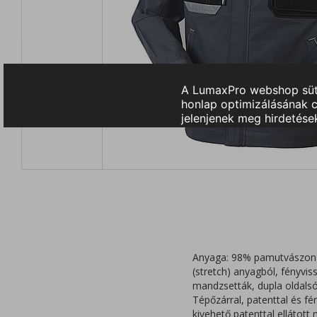
Anyaga: 98% pamutvászon 
(stretch) anyagból, fényvis
mandzsetták, dupla oldalsó 
Tépőzárral, patenttal és fén
kivehető patenttal ellátot