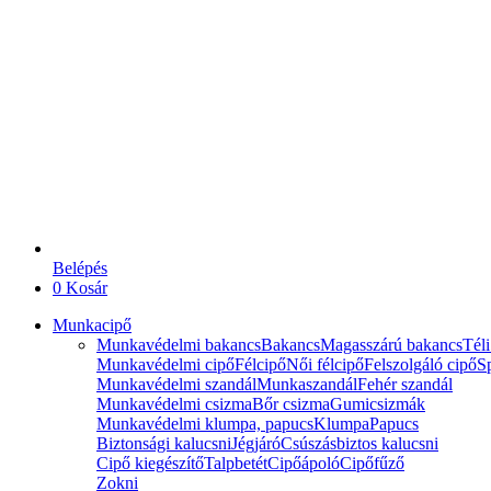
Belépés
0
Kosár
Munkacipő
Munkavédelmi bakancs
Bakancs
Magasszárú bakancs
Téli
Munkavédelmi cipő
Félcipő
Női félcipő
Felszolgáló cipő
Sp
Munkavédelmi szandál
Munkaszandál
Fehér szandál
Munkavédelmi csizma
Bőr csizma
Gumicsizmák
Munkavédelmi klumpa, papucs
Klumpa
Papucs
Biztonsági kalucsni
Jégjáró
Csúszásbiztos kalucsni
Cipő kiegészítő
Talpbetét
Cipőápoló
Cipőfűző
Zokni