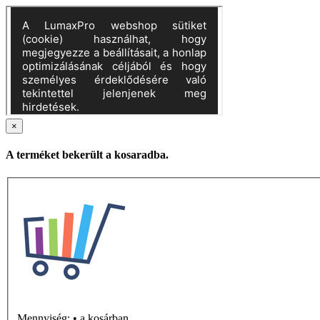
×
A terméket bekerült a kosaradba.
Mennyiség:
•
a kosárban