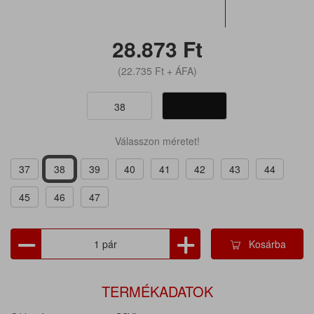
28.873
Ft
(22.735
Ft
+ ÁFA)
38
Válasszon méretet!
37
38
39
40
41
42
43
44
45
46
47
Kosárba
TERMÉKADATOK