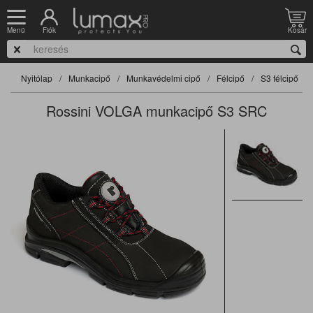
Fiók
Kosár
Menü
Nyitólap
Munkacipő
Munkavédelmi cipő
Félcipő
S3 félcipő
Rossini VOLGA munkacipő S3 SRC