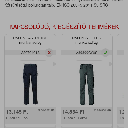
Kétsűrűségű poliuretán talp. EN ISO 20345:2011 S3 SRC
KAPCSOLÓDÓ, KIEGÉSZÍTŐ TERMÉKEK
Rossini R-STRETCH
Rossini STIFFER
munkanadrág
munkanadrág
A8070401S
A89800GYXS
13.145
Ft
M.egység:
db
14.834
Ft
M.egység:
db
1.2
(10.350
Ft
+ ÁFA)
(11.680
Ft
+ ÁFA)
(1.00