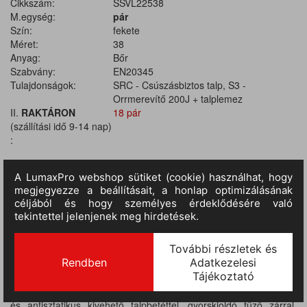
Cikkszám:
SSVL22538
M.egység:
pár
Szín:
fekete
Méret:
38
Anyag:
Bőr
Szabvány:
EN20345
Tulajdonságok:
SRC - Csúszásbiztos talp, S3 -
Orrmerevítő 200J + talplemez
II.
RAKTÁRON
18 pár
(szállítási idő 9-14 nap)
:
TERMÉKINFORMÁCIÓ
Fémmentes munkacipő fekete nubuk hatású bőrből, kontrasztos
színű varrással, fekete belső béléssel, párnázott cipőnyelvvel,
kompozit orrmerevítővel, nem fémes talplemezzel. Légáteresztő
és antisztatikus kivehető talpbetéttel, gyorskioldó fűző zárral.