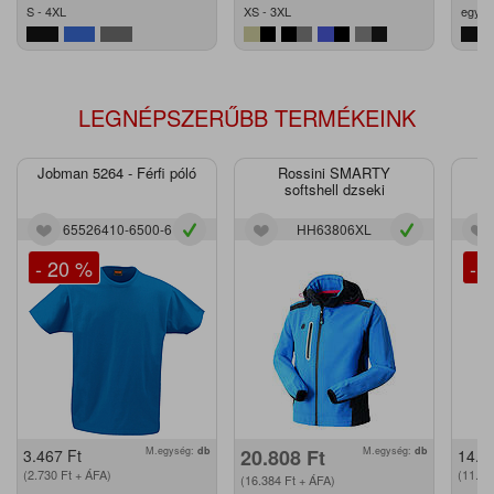
S - 4XL
XS - 3XL
egy m
LEGNÉPSZERŰBB TERMÉKEINK
Jobman 5264 - Férfi póló
Rossini SMARTY
J
softshell dzseki
65526410-6500-6
HH63806XL
- 20 %
- 
M.egység:
db
20.808
Ft
M.egység:
db
3.467
Ft
14.2
(2.730
Ft
+ ÁFA)
(11.2
(16.384
Ft
+ ÁFA)