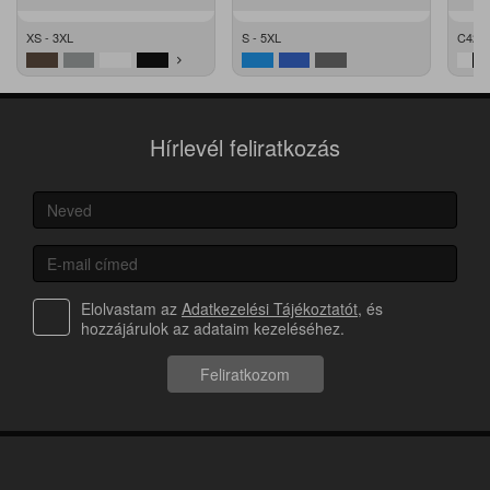
XS - 3XL
S - 5XL
C42 -
Hírlevél feliratkozás
Elolvastam az
Adatkezelési Tájékoztatót
, és
hozzájárulok az adataim kezeléséhez.
Feliratkozom