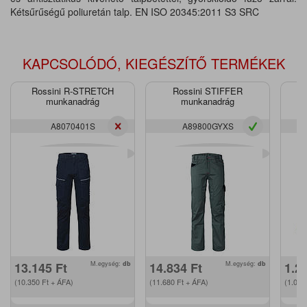
Kétsűrűségű poliuretán talp. EN ISO 20345:2011 S3 SRC
KAPCSOLÓDÓ, KIEGÉSZÍTŐ TERMÉKEK
Rossini R-STRETCH
Rossini STIFFER
munkanadrág
munkanadrág
A8070401S
A89800GYXS
13.145
Ft
M.egység:
db
14.834
Ft
M.egység:
db
1.2
(10.350
Ft
+ ÁFA)
(11.680
Ft
+ ÁFA)
(1.00