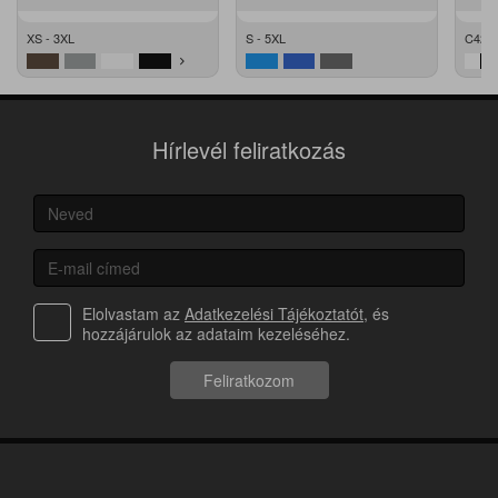
XS - 3XL
S - 5XL
C42 -
Hírlevél feliratkozás
Elolvastam az
Adatkezelési Tájékoztatót
, és
hozzájárulok az adataim kezeléséhez.
Feliratkozom