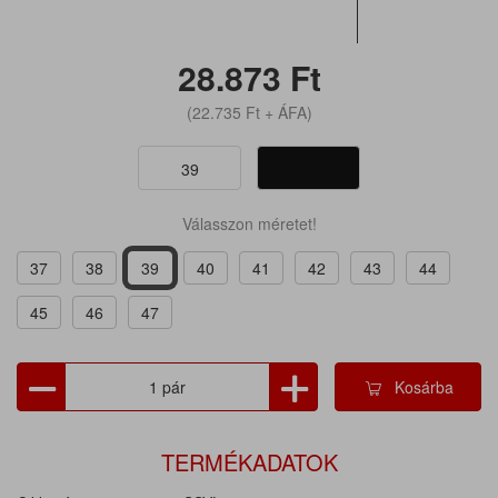
28.873
Ft
(22.735
Ft
+ ÁFA)
39
Válasszon méretet!
37
38
39
40
41
42
43
44
45
46
47
Kosárba
TERMÉKADATOK