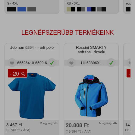
S - 4XL
XS - 3XL
egy m
LEGNÉPSZERŰBB TERMÉKEINK
Jobman 5264 - Férfi póló
Rossini SMARTY
J
softshell dzseki
65526410-6500-6
HH63806XL
- 20 %
- 
M.egység:
db
20.808
Ft
M.egység:
db
3.467
Ft
14.2
(2.730
Ft
+ ÁFA)
(11.2
(16.384
Ft
+ ÁFA)