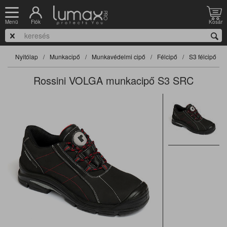
Fiók
Kosár
Menü
Nyitólap
Munkacipő
Munkavédelmi cipő
Félcipő
S3 félcipő
Rossini VOLGA munkacipő S3 SRC