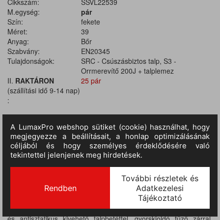
Cikkszám:
SSVL22539
M.egység:
pár
Szín:
fekete
Méret:
39
Anyag:
Bőr
Szabvány:
EN20345
Tulajdonságok:
SRC - Csúszásbiztos talp, S3 -
Orrmerevítő 200J + talplemez
II.
RAKTÁRON
25 pár
(szállítási idő 9-14 nap)
:
TERMÉKINFORMÁCIÓ
Fémmentes munkacipő fekete nubuk hatású bőrből, kontrasztos
színű varrással, fekete belső béléssel, párnázott cipőnyelvvel,
kompozit orrmerevítővel, nem fémes talplemezzel. Légáteresztő
és antisztatikus kivehető talpbetéttel, gyorskioldó fűző zárral.