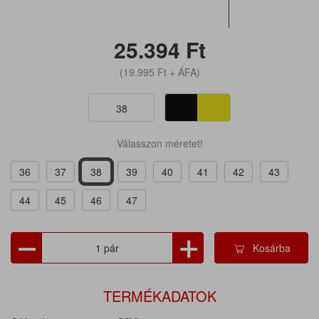
25.394
Ft
(19.995
Ft
+ ÁFA)
38
Válasszon méretet!
36
37
38
39
40
41
42
43
44
45
46
47
Kosárba
TERMÉKADATOK