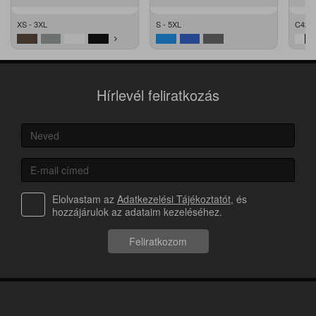
XS - 3XL
S - 5XL
C42 -
Hírlevél feliratkozás
Elolvastam az
Adatkezelési Tájékoztatót
, és
hozzájárulok az adataim kezeléséhez.
Feliratkozom