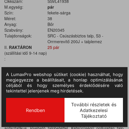
Cikkszám:
SSVL41938
M.egység:
pár
Szín:
fekete-sárga
Méret:
38
Anyag:
Bőr
Szabvány:
EN20345
Tulajdonságok:
SRC - Csúszásbiztos talp, S3 -
Orrmerevítő 200J + talplemez
II.
RAKTÁRON
25 pár
(szállítási idő 9-14 nap)
:
TERMÉKINFORMÁCIÓ
Fémmentes munkacipő fekete nubuk hatású bőrből, sárga
betétekkel, sárga béléssel, párnázott cipőnyelvvel, kompozit
orrmerevítővel, nem fémes talplemezzel, légáteresztő,
antisztatikus, kivehető talpbetéttel. Kétsűrűségű poliuretán talp.