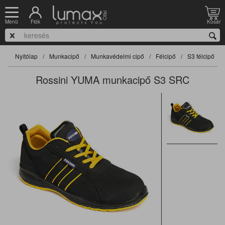
Fiók
Kosár
Menü
Nyitólap
Munkacipő
Munkavédelmi cipő
Félcipő
S3 félcipő
Rossini YUMA munkacipő S3 SRC