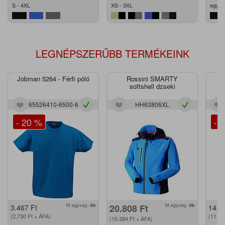
S - 4XL
XS - 3XL
egy m
LEGNÉPSZERŰBB TERMÉKEINK
Jobman 5264 - Férfi póló
Rossini SMARTY
J
softshell dzseki
65526410-6500-6
HH63806XL
- 20 %
- 
M.egység:
db
20.808
Ft
M.egység:
db
3.467
Ft
14.2
(2.730
Ft
+ ÁFA)
(11.2
(16.384
Ft
+ ÁFA)