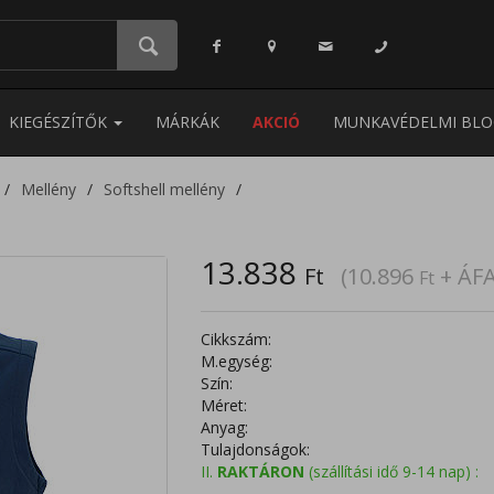
KIEGÉSZÍTŐK
MÁRKÁK
AKCIÓ
MUNKAVÉDELMI BLO
Mellény
Softshell mellény
13.838
Ft
(10.896
+ ÁFA
Ft
Cikkszám:
M.egység:
Szín:
Méret:
Anyag:
Tulajdonságok:
II.
RAKTÁRON
(szállítási idő 9-14 nap) :