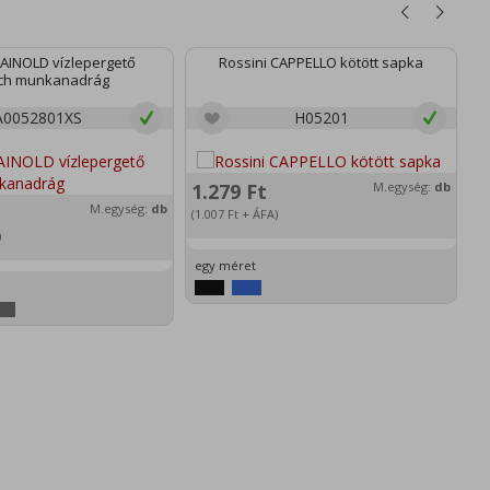
RAINOLD vízlepergető
Rossini CAPPELLO kötött sapka
tch munkanadrág
A0052801XS
H05201
1.279
Ft
M.egység:
db
M.egység:
db
3
(1.007
Ft
+ ÁFA)
)
(3
egy méret
e