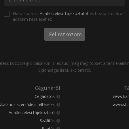
Elolvastam az
Adatkezelési Tájékoztatót
és hozzájárulok az
adataim kezeléséhez
Feliratkozom
ress közösségi oldalunkon is, és tudj meg még többet a termékeinkr
újdonságainkról, akcióinkról.
Cégünkről
Tá
Cégadatok
www.kar
Általános szerződési feltételek
www.sfc
Adatkezelési tájékoztató
Szállítás
Fizetés