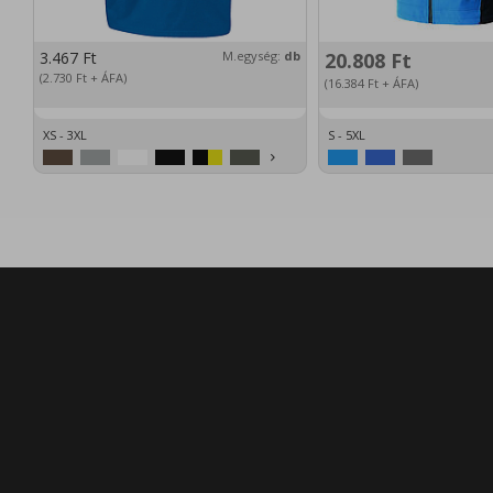
3.467
Ft
M.egység:
db
20.808
Ft
(2.730
Ft
+ ÁFA)
(16.384
Ft
+ ÁFA)
XS - 3XL
S - 5XL