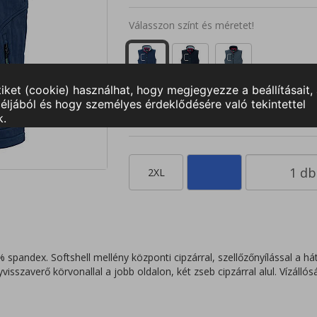
Válasszon színt és méretet!
S
M
L
XL
2XL
3
2XL
 spandex. Softshell mellény központi cipzárral, szellőzőnyílással a h
yvisszaverő körvonallal a jobb oldalon, két zseb cipzárral alul. Vízá