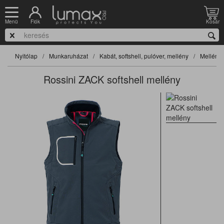
Fiók
Kosár
Menü
Nyitólap
Munkaruházat
Kabát, softshell, pulóver, mellény
Mellény
Rossini ZACK softshell mellény