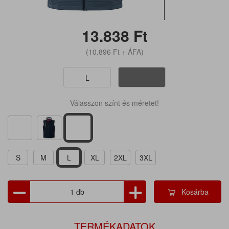
13.838
Ft
(10.896
Ft
+ ÁFA)
L
Válasszon színt és méretet!
S
M
L
XL
2XL
3XL
Kosárba
TERMÉKADATOK