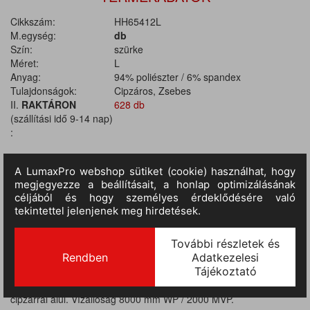
Cikkszám:
HH65412L
M.egység:
db
Szín:
szürke
Méret:
L
Anyag:
94% poliészter / 6% spandex
Tulajdonságok:
Cipzáros, Zsebes
II.
RAKTÁRON
628 db
(szállítási idő 9-14 nap)
:
TERMÉKINFORMÁCIÓ
Anyaga: 94% poliészter / 6% spandex. Softshell mellény központi
cipzárral, szellőzőnyílással a háton. Egy mellzseb függőleges
cipzárral és fényvisszaverő körvonallal a jobb oldalon, két zseb
cipzárral alul. Vízállóság 8000 mm WP / 2000 MVP.