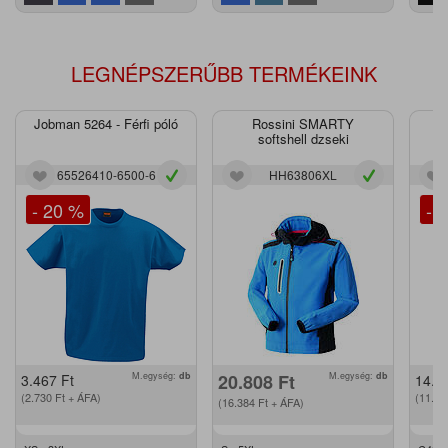
LEGNÉPSZERŰBB TERMÉKEINK
Jobman 5264 - Férfi póló
Rossini SMARTY
J
softshell dzseki
65526410-6500-6
HH63806XL
- 20 %
- 
M.egység:
db
20.808
Ft
M.egység:
db
3.467
Ft
14.2
(2.730
Ft
+ ÁFA)
(11.2
(16.384
Ft
+ ÁFA)