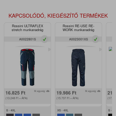
KAPCSOLÓDÓ, KIEGÉSZÍTŐ TERMÉKEK
Rossini ULTRAFLEX
Rossini RE-USE RE-
stretch munkanadrág
WORK munkanadrág
s
A0022801S
A0023001XS
16.825
Ft
M.egység:
db
19.986
Ft
M.egység:
db
21.
(13.248
Ft
+ ÁFA)
(15.737
Ft
+ ÁFA)
(17.1
S - 4XL
XS - 4XL
S - 3