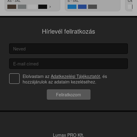
XS - 3XL
S - 5XL
C42 -
Hírlevél feliratkozás
Elolvastam az
Adatkezelési Tájékoztatót
, és
hozzájárulok az adataim kezeléséhez.
Feliratkozom
Lumax PRO Kft.