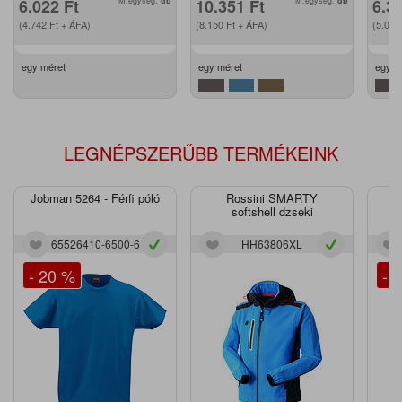
6.022
Ft
M.egység:
db
10.351
Ft
M.egység:
db
6.3
(4.742
Ft
+ ÁFA)
(8.150
Ft
+ ÁFA)
(5.03
egy méret
egy méret
egy m
LEGNÉPSZERŰBB TERMÉKEINK
Jobman 5264 - Férfi póló
Rossini SMARTY
J
softshell dzseki
65526410-6500-6
HH63806XL
- 20 %
- 