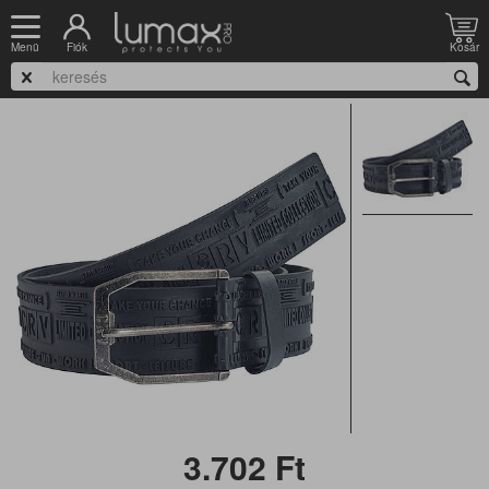
Nyitólap
Munkaruházat
Munkaruházati kiegészítők
Öv
Fiók
Kosár
Menü
RUBIM öv 105 cm
3.702
Ft