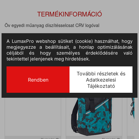
TERMÉKINFORMÁCIÓ
Öv egyedi műanyag díszítésselcsat CRV logóval
KAPCSOLÓDÓ, KIEGÉSZÍTŐ TERMÉKEK
EMERTON nadrágtartó
NEURUM Hátizsák
9930000999999
9999029255999