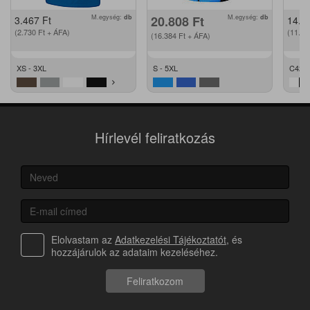
M.egység:
db
20.808
Ft
M.egység:
db
3.467
Ft
14.2
(2.730
Ft
+ ÁFA)
(11.2
(16.384
Ft
+ ÁFA)
XS - 3XL
S - 5XL
C42 -
Hírlevél feliratkozás
Elolvastam az
Adatkezelési Tájékoztatót
, és
hozzájárulok az adataim kezeléséhez.
Feliratkozom