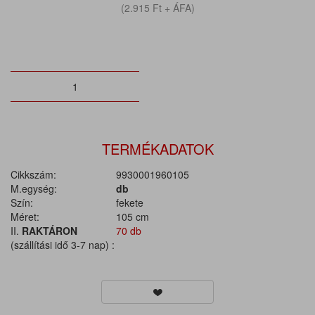
(2.915
Ft
+ ÁFA)
TERMÉKADATOK
Cikkszám:
9930001960105
M.egység:
db
Szín:
fekete
Méret:
105 cm
II.
RAKTÁRON
70 db
(szállítási idő 3-7 nap) :