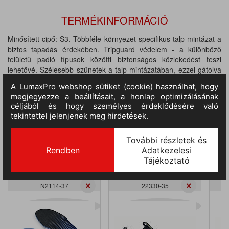
TERMÉKINFORMÁCIÓ
Minősített cipő: S3. Többféle környezet specifikus talp mintázat a
biztos tapadás érdekében. Tripguard védelem - a különböző
felületű padló típusok közötti biztonságos közlekedést teszi
lehetővé. Szélesebb szünetek a talp mintázatában, ezzel gátolva
az eltömődést. Waterproof. Általános formai kialakítás - a legtöbb
lábfej formára illeszkedik. Bevonatos bőr felsőrész. Kivehető
talpbetét. Acél orrmerevítő.
KAPCSOLÓDÓ, KIEGÉSZÍTŐ TERMÉKEK
Shoes for Crews Unisex
Shoes for Crews
talpbetét, SFC
EVERLIGHT ECO - női
COMFORT INSOLE
felszolgáló cipő
(géllel)
N2114-37
22330-35