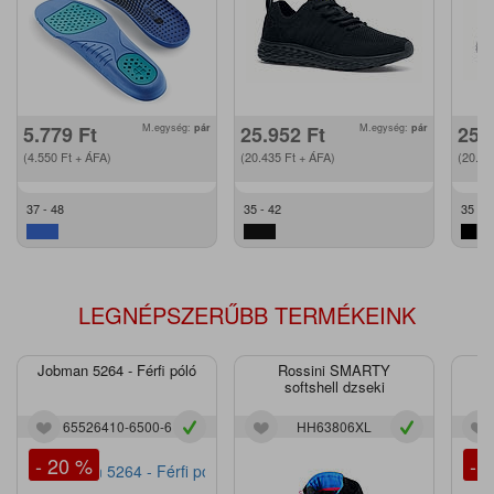
5.779
Ft
M.egység:
pár
25.952
Ft
M.egység:
pár
25.
(4.550
Ft
+ ÁFA)
(20.435
Ft
+ ÁFA)
(20.4
37 - 48
35 - 42
35 - 4
LEGNÉPSZERŰBB TERMÉKEINK
Jobman 5264 - Férfi póló
Rossini SMARTY
J
softshell dzseki
65526410-6500-6
HH63806XL
- 20 %
- 