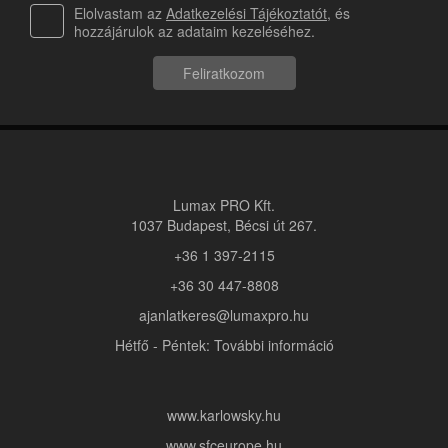
Elolvastam az
Adatkezelési Tájékoztatót
, és
hozzájárulok az adataim kezeléséhez.
Feliratkozom
Lumax PRO Kft.
1037 Budapest, Bécsi út 267.
+36 1 397-2115
+36 30 447-8808
ajanlatkeres@lumaxpro.hu
Hétfő - Péntek: További információ
www.karlowsky.hu
www.sfceurope.hu