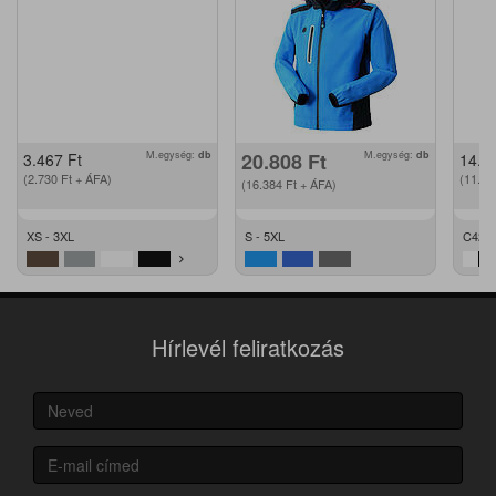
M.egység:
db
20.808
Ft
M.egység:
db
3.467
Ft
14.2
(2.730
Ft
+ ÁFA)
(11.2
(16.384
Ft
+ ÁFA)
XS - 3XL
S - 5XL
C42 -
Hírlevél feliratkozás