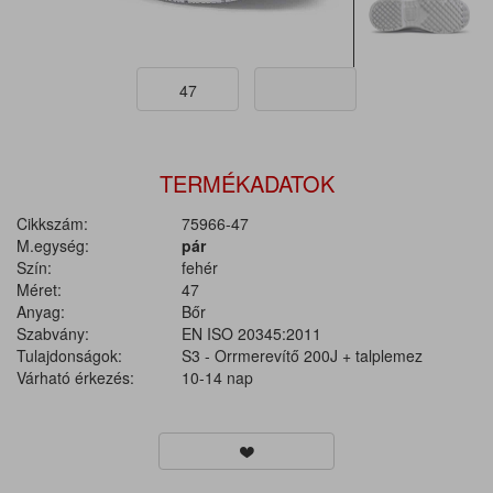
47
TERMÉKADATOK
Cikkszám:
75966-47
M.egység:
pár
Szín:
fehér
Méret:
47
Anyag:
Bőr
Szabvány:
EN ISO 20345:2011
Tulajdonságok:
S3 - Orrmerevítő 200J + talplemez
Várható érkezés:
10-14 nap