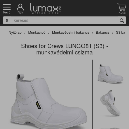
Fiók
Kosár
Menü
Nyitólap
Munkacipő
Munkavédelmi bakancs
Bakancs
S3 baka
Shoes for Crews LUNGO81 (S3) -
munkavédelmi csizma