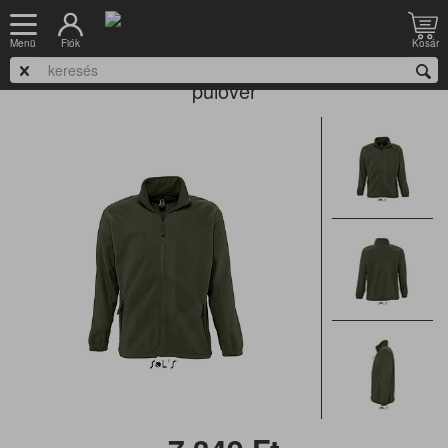
Nyitólap
Munkaruházat
Kabát, softshell, pulóver, mellény
Pulóver
Fiók
Kosár
Menü
Sols North 55000 - cipzáras, galléros, férfi
pulóver