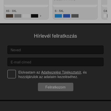
XS - 3XL
S - 5XL
C42 -
Hírlevél feliratkozás
Elolvastam az
Adatkezelési Tájékoztatót
, és
hozzájárulok az adataim kezeléséhez.
Feliratkozom