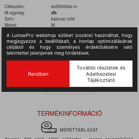
Cikkszám:
so55000ar-m
M.egység:
db
Szín:
katonai zöld
Méret:
M
Anyag:
100% poliészter
Tulajdonságok:
300 gr/m2
II.
RAKTÁRON
56 db
(szállítási idő 3-7 nap) :
III.
RAKTÁRON
(szállítási idő 9-14 nap)
:
2 412 db
TERMÉKINFORMÁCIÓ
MÉRETTÁBLÁZAT