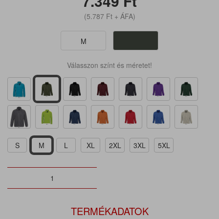
7.349
Ft
(5.787
Ft
+ ÁFA)
M
Válasszon színt és méretet!
S
M
L
XL
2XL
3XL
5XL
TERMÉKADATOK