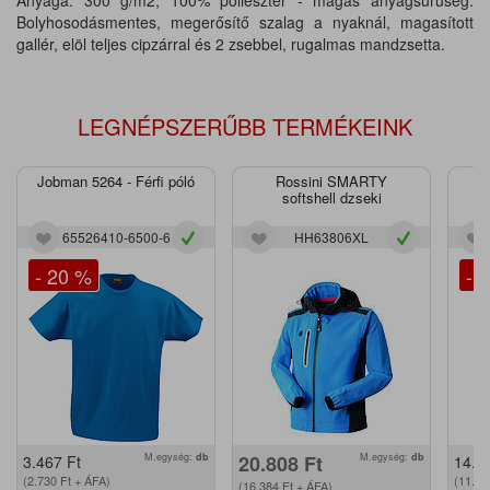
Anyaga: 300 g/m2, 100% poliészter - magas anyagsűrűség.
Bolyhosodásmentes, megerősítő szalag a nyaknál, magasított
gallér, elöl teljes cipzárral és 2 zsebbel, rugalmas mandzsetta.
LEGNÉPSZERŰBB TERMÉKEINK
Jobman 5264 - Férfi póló
Rossini SMARTY
J
softshell dzseki
65526410-6500-6
HH63806XL
- 20 %
- 
M.egység:
db
20.808
Ft
M.egység:
db
3.467
Ft
14.2
(2.730
Ft
+ ÁFA)
(11.2
(16.384
Ft
+ ÁFA)