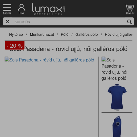
Fiók
Kosár
Menü
Nyitólap
Munkaruházat
Póló
Galléros póló
Rövid ujjú galléros
- 20
%
Sols Pasadena - rövid ujjú, női galléros póló