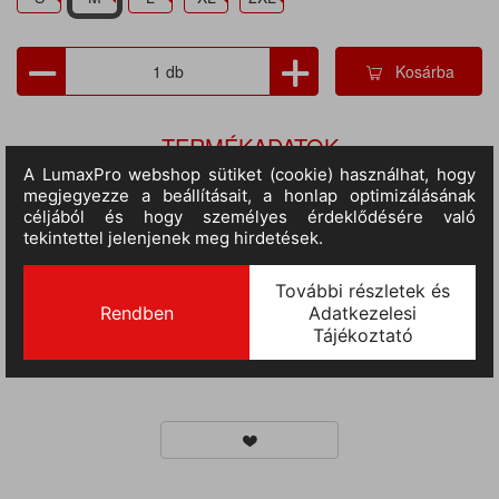
Kosárba
TERMÉKADATOK
Cikkszám:
so00578ro-wh-m
M.egység:
db
Szín:
királykék-fehér
Méret:
M
Anyag:
100% pamut
Tulajdonságok:
Több színű, Rövid ujjú, Galléros,
Gombos, 200 gr/m2, Karcsúsított
Nem:
női
Várható érkezés:
10-14 nap