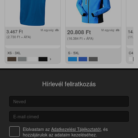
M.egység:
db
20.808
Ft
M.egység:
db
3.467
Ft
14.2
(2.730
Ft
+ ÁFA)
(11.2
(16.384
Ft
+ ÁFA)
XS - 3XL
S - 5XL
C42 -
Hírlevél feliratkozás
Elolvastam az
Adatkezelési Tájékoztatót
, és
hozzájárulok az adataim kezeléséhez.