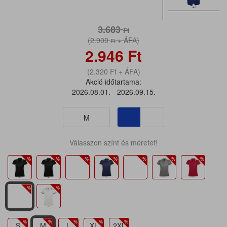
3.683
Ft
(2.900
+ ÁFA)
Ft
2.946
Ft
(2.320
Ft
+ ÁFA)
Akció időtartama:
2026.08.01. - 2026.09.15.
M
Válasszon színt és méretet!
S
M
L
XL
2XL