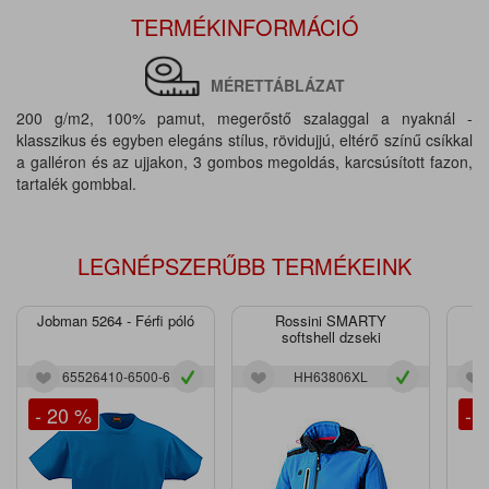
TERMÉKINFORMÁCIÓ
MÉRETTÁBLÁZAT
200 g/m2, 100% pamut, megerőstő szalaggal a nyaknál -
klasszikus és egyben elegáns stílus, rövidujjú, eltérő színű csíkkal
a galléron és az ujjakon, 3 gombos megoldás, karcsúsított fazon,
tartalék gombbal.
LEGNÉPSZERŰBB TERMÉKEINK
Jobman 5264 - Férfi póló
Rossini SMARTY
J
softshell dzseki
65526410-6500-6
HH63806XL
- 20 %
- 