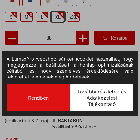
S
M
L
XL
2XL
Kosárba
TERMÉKADATOK
Cikkszám:
so11338bu-xl
M.egység:
db
Szín:
bordó
Méret:
XL
Anyag:
100% pamut
Tulajdonságok:
Rövid ujjú, Galléros, Gombos, 170 gr/m2
Nem:
női
II.
RAKTÁRON
24 db
(szállítási idő 3-7 nap) :
III.
RAKTÁRON
(szállítási idő 9-14 nap)
:
358 db