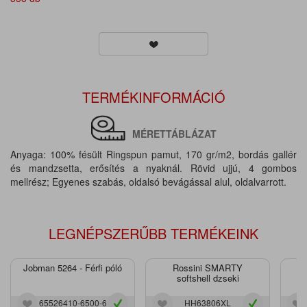
TERMÉKINFORMÁCIÓ
MÉRETTÁBLÁZAT
Anyaga: 100% fésült Ringspun pamut, 170 gr/m2, bordás gallér
és mandzsetta, erősítés a nyaknál. Rövid ujjú, 4 gombos
mellrész; Egyenes szabás, oldalsó bevágással alul, oldalvarrott.
LEGNÉPSZERŰBB TERMÉKEINK
Jobman 5264 - Férfi póló
Rossini SMARTY
J
softshell dzseki
65526410-6500-6
HH63806XL