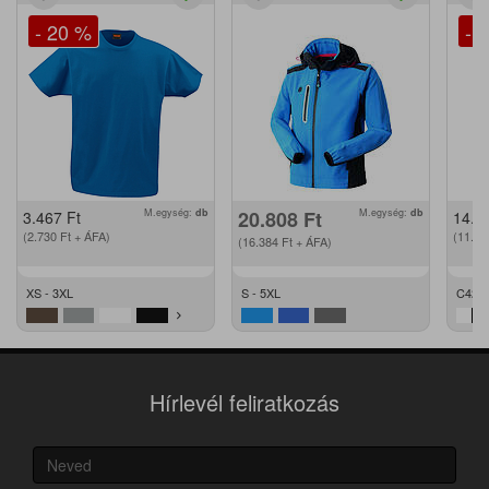
- 20 %
- 
M.egység:
db
20.808
Ft
M.egység:
db
3.467
Ft
14.2
(2.730
Ft
+ ÁFA)
(11.2
(16.384
Ft
+ ÁFA)
XS - 3XL
S - 5XL
C42 -
Hírlevél feliratkozás