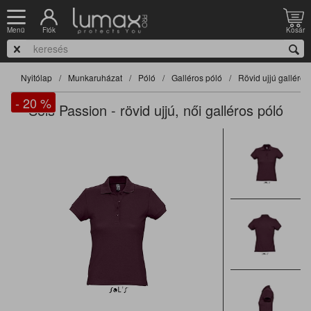
Fiók
Kosár
Menü
Nyitólap
Munkaruházat
Póló
Galléros póló
Rövid ujjú galléros
- 20
%
Sols Passion - rövid ujjú, női galléros póló