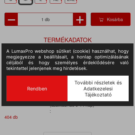
Kosárba
TERMÉKADATOK
Cikkszám:
so11310nv-m
M.egység:
db
Szín:
sötétkék
Méret:
M
Anyag:
100% pamut
Tulajdonságok:
Rövid ujjú, Galléros, Gombos, 210 gr/m2
Nem:
női
II.
RAKTÁRON
58 db
(szállítási idő 3-7 nap) :
III.
RAKTÁRON
(szállítási idő 9-14 nap)
:
404 db