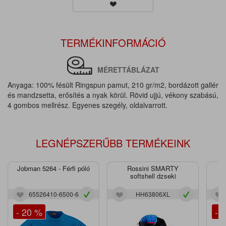
TERMÉKINFORMÁCIÓ
MÉRETTÁBLÁZAT
Anyaga: 100% fésült Ringspun pamut, 210 gr/m2, bordázott gallér
és mandzsetta, erősítés a nyak körül. Rövid ujjú, vékony szabású,
4 gombos mellrész. Egyenes szegély, oldalvarrott.
LEGNÉPSZERŰBB TERMÉKEINK
Jobman 5264 - Férfi póló
Rossini SMARTY
J
softshell dzseki
65526410-6500-6
HH63806XL
- 20 %
- 