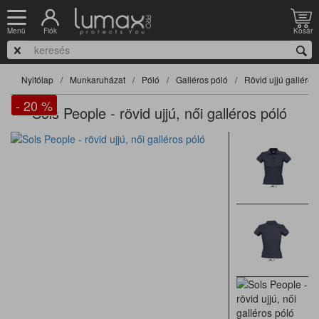
Fiók
Kosár
Menü
Nyitólap
Munkaruházat
Póló
Galléros póló
Rövid ujjú galléros
- 20
%
Sols People - rövid ujjú, női galléros póló