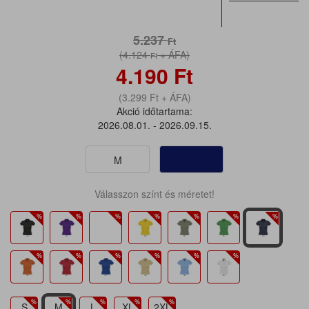
5.237
Ft
(4.124
+ ÁFA)
Ft
4.190
Ft
(3.299
Ft
+ ÁFA)
Akció időtartama:
2026.08.01. - 2026.09.15.
M
Válasszon színt és méretet!
S
M
L
XL
2XL