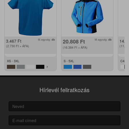
M.egység:
db
20.808
Ft
M.egység:
db
3.467
Ft
14.2
(2.730
Ft
+ ÁFA)
(11.2
(16.384
Ft
+ ÁFA)
XS - 3XL
S - 5XL
C42 -
Hírlevél feliratkozás