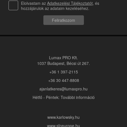
Elolvastam az
Adatkezelési Tájékoztatót
, és
hozzájárulok az adataim kezeléséhez.
Feliratkozom
Lumax PRO Kft.
1037 Budapest, Bécsi út 267.
+36 1 397-2115
+36 30 447-8808
ajanlatkeres@lumaxpro.hu
Hétfő - Péntek: További információ
www.karlowsky.hu
www.sfceurope.hu