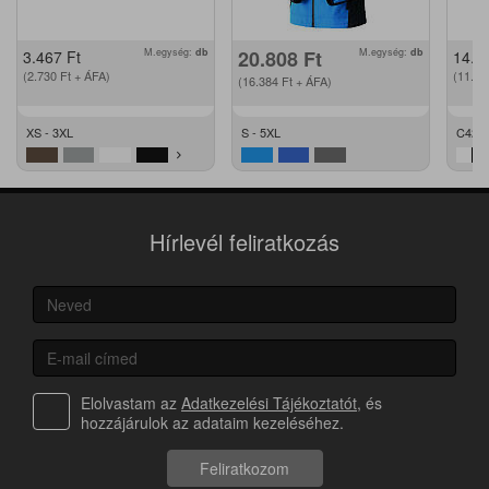
M.egység:
db
20.808
Ft
M.egység:
db
3.467
Ft
14.2
(2.730
Ft
+ ÁFA)
(11.2
(16.384
Ft
+ ÁFA)
XS - 3XL
S - 5XL
C42 -
Hírlevél feliratkozás
Elolvastam az
Adatkezelési Tájékoztatót
, és
hozzájárulok az adataim kezeléséhez.
Feliratkozom