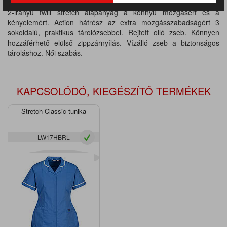
tovább fokozza az action hát kialakítás és a zippzáras elülső rész.
2-irányú twill stretch alapanyag a könnyű mozgásért és a
kényelemért. Action hátrész az extra mozgásszabadságért 3
sokoldalú, praktikus tárolózsebbel. Rejtett olló zseb. Könnyen
hozzáférhető elülső zippzárnyílás. Vízálló zseb a biztonságos
tároláshoz. Női szabás.
KAPCSOLÓDÓ, KIEGÉSZÍTŐ TERMÉKEK
Stretch Classic tunika
LW17HBRL