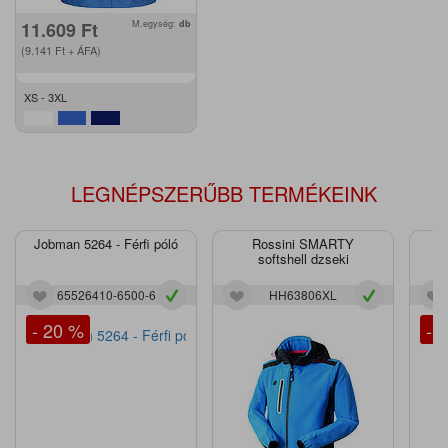
11.609
Ft
M.egység:
db
(9.141
Ft
+ ÁFA)
XS - 3XL
LEGNÉPSZERŰBB TERMÉKEINK
Jobman 5264 - Férfi póló
Rossini SMARTY
J
softshell dzseki
65526410-6500-6
HH63806XL
- 20 %
- 