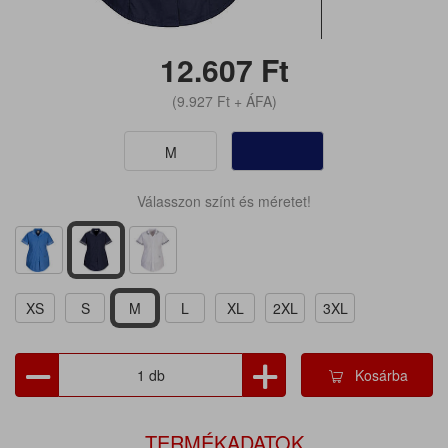
12.607
Ft
(9.927
Ft
+ ÁFA)
M
Válasszon színt és méretet!
XS
S
M
L
XL
2XL
3XL
Kosárba
TERMÉKADATOK