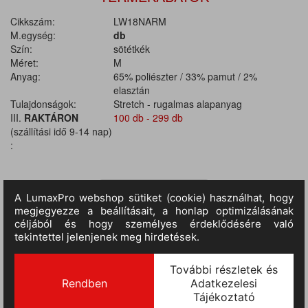
Cikkszám:
LW18NARM
M.egység:
db
Szín:
sötétkék
Méret:
M
Anyag:
65% poliészter / 33% pamut / 2%
elasztán
Tulajdonságok:
Stretch - rugalmas alapanyag
III.
RAKTÁRON
100 db - 299 db
(szállítási idő 9-14 nap)
:
TERMÉKINFORMÁCIÓ
Ez a klasszikus sztreccs tunikánk maternity változata, amely
könnyű sztreccs twill anyagból, tiszta, modern dizájnelemekkel és
korszerű szabással készült. Ennek a ruhadarabnak a kényelmét