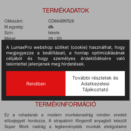
TERMÉKADATOK
Cikkszám:
CD884BKR28
M.egység:
db
Szín:
fekete
Méret:
28 / XS
Anyag:
65% poliészter / 35% pamut
III.
RAKTÁRON
100 db - 299 db
(szállítási idő 9-14 nap)
:
TERMÉKINFORMÁCIÓ
Ez a ruhadarab a modern munkásnadrág minden eredeti
stílusjegyét hordozza. A strapabíró Kingsmill anyagból készült
Super Work nadrág a legkeményebb munkák elvégzésére