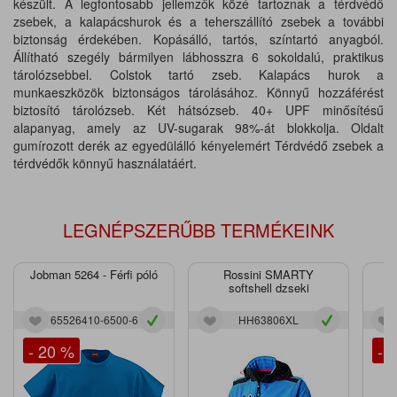
készült. A legfontosabb jellemzők közé tartoznak a térdvédő
zsebek, a kalapácshurok és a teherszállító zsebek a további
biztonság érdekében. Kopásálló, tartós, színtartó anyagból.
Állítható szegély bármilyen lábhosszra 6 sokoldalú, praktikus
tárolózsebbel. Colstok tartó zseb. Kalapács hurok a
munkaeszközök biztonságos tárolásához. Könnyű hozzáférést
biztosító tárolózseb. Két hátsózseb. 40+ UPF minősítésű
alapanyag, amely az UV-sugarak 98%-át blokkolja. Oldalt
gumírozott derék az egyedülálló kényelemért Térdvédő zsebek a
térdvédők könnyű használatáért.
LEGNÉPSZERŰBB TERMÉKEINK
Jobman 5264 - Férfi póló
Rossini SMARTY
J
softshell dzseki
65526410-6500-6
HH63806XL
- 20 %
- 