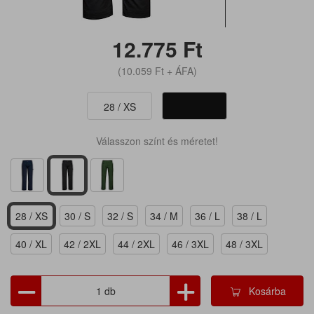
12.775
Ft
(10.059
Ft
+ ÁFA)
28 / XS
Válasszon színt és méretet!
28 / XS
30 / S
32 / S
34 / M
36 / L
38 / L
40 / XL
42 / 2XL
44 / 2XL
46 / 3XL
48 / 3XL
Kosárba