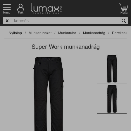
Fiók
Kosár
Menü
Nyitólap
Munkaruházat
Munkaruha
Munkanadrág
Derekas na
Super Work munkanadrág