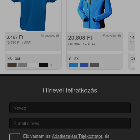
M.egység:
db
20.808
Ft
M.egység:
db
3.467
Ft
14.2
(2.730
Ft
+ ÁFA)
(11.2
(16.384
Ft
+ ÁFA)
XS - 3XL
S - 5XL
C42 -
Hírlevél feliratkozás
Elolvastam az
Adatkezelési Tájékoztatót
, és